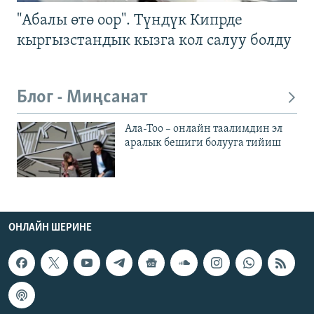
"Абалы өтө оор". Түндүк Кипрде
кыргызстандык кызга кол салуу болду
Блог - Миңсанат
Ала-Тоо – онлайн таалимдин эл
аралык бешиги болууга тийиш
ОНЛАЙН ШЕРИНЕ