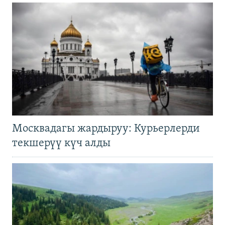
Москвадагы жардыруу: Курьерлерди
текшерүү күч алды