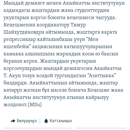
Мындай демилге менен Акыйкатчы институтунун
ОНЛАЙН ШЕРИНЕ
ЭЖЕ-СИҢДИЛЕР
алдындагы жаштардын жана студенттердин
АЗАТТЫК+
укуктарын коргоо боюнча кеңешмеси чыгууда.
Кеңешменин координатору Тимур
ЫҢГАЙСЫЗ СУРООЛОР
Шайхутдиновдун айтымында, жаштарга карата
репрессиялар кайталанбашы үчүн “Мен
ЭЕ/АРнун бардык сайттары
ишенбейм” акциясынын катышуучуларынын
камакка алынышына жарандык коом өз баасын
бериши керек. Жаштардын укуктарын
коргоочулардын мындай демилгесин Акыйкатчы
Т. Акун толук колдой тургандыгын “Азаттыкка”
билдирди. Акыйкатчынын айтымында, жаштар
көтөрүп жаткан бул маселе боюнча Кеңешме жана
Акыйкатчы институтунун атынан кайрылуу
жолдонот.(MSu)
Бөлүшүңүз
Катталыңыз