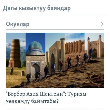
Дагы кызыктуу баяндар
Окуялар
"Борбор Азия Шенгени": Туризм
чөлкөмдү байытабы?