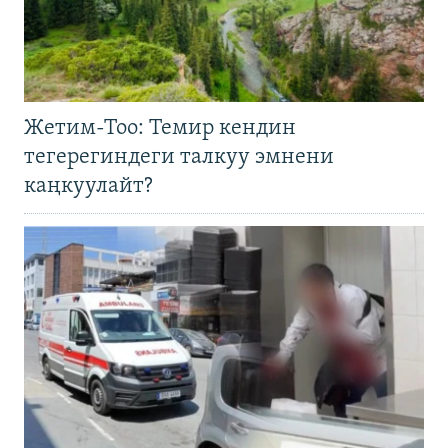
Жетим-Тоо: Темир кендин
тегерегиндеги талкуу эмнени
каңкуулайт?