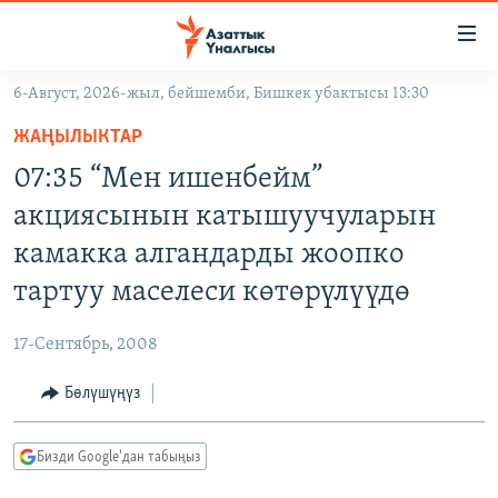
Линктер
Мазмунга
өтүңүз
6-Август, 2026-жыл, бейшемби, Бишкек убактысы 13:30
Навигацияга
ЖАҢЫЛЫКТАР
өтүңүз
ЖАҢЫЛЫКТАР
КЫРГЫЗСТАН
Издөөгө
07:35 “Мен ишенбейм”
салыңыз
ДҮЙНӨ
КЫРГЫЗСТАН
акциясынын катышуучуларын
УКРАИНА
САЯСАТ
ДҮЙНӨ
камакка алгандарды жоопко
АТАЙЫН ИЛИКТӨӨ
ЭКОНОМИКА
БОРБОР АЗИЯ
тартуу маселеси көтөрүлүүдө
ТВ ПРОГРАММАЛАР
МАДАНИЯТ
17-Сентябрь, 2008
ПОДКАСТ
БҮГҮН АЗАТТЫКТА
Бөлүшүңүз
ӨЗГӨЧӨ ПИКИР
ЭКСПЕРТТЕР ТАЛДАЙТ
БИЗ ЖАНА ДҮЙНӨ
Русский
Бизди Google'дан табыңыз
ДАНИСТЕ