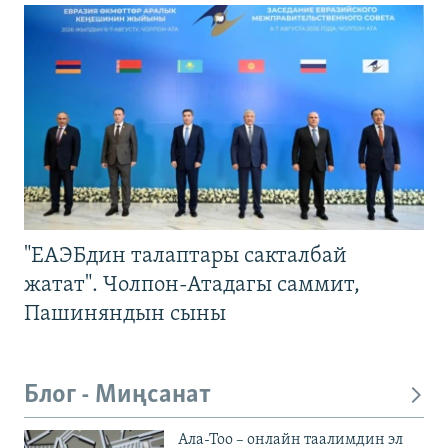
"ЕАЭБдин талаптары сакталбай
жатат". Чолпон-Атадагы саммит,
Пашиняндын сыны
Блог - Миңсанат
Ала-Тоо – онлайн таалимдин эл