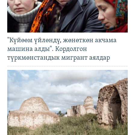
"Күйөөм үйлөндү, жөнөткөн акчама
машина алды". Кордолгон
түркмөнстандык мигрант аялдар