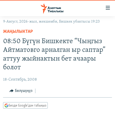
Линктер
Мазмунга
өтүңүз
9-Август, 2026-жыл, жекшемби, Бишкек убактысы 19:23
Навигацияга
ЖАҢЫЛЫКТАР
өтүңүз
ЖАҢЫЛЫКТАР
КЫРГЫЗСТАН
Издөөгө
08:50 Бүгүн Бишкекте “Чыңгыз
салыңыз
ДҮЙНӨ
КЫРГЫЗСТАН
Айтматовго арналган ыр саптар”
УКРАИНА
САЯСАТ
ДҮЙНӨ
аттуу жыйнактын бет ачаары
АТАЙЫН ИЛИКТӨӨ
ЭКОНОМИКА
БОРБОР АЗИЯ
болот
ТВ ПРОГРАММАЛАР
МАДАНИЯТ
18-Сентябрь, 2008
ПОДКАСТ
БҮГҮН АЗАТТЫКТА
Бөлүшүңүз
ӨЗГӨЧӨ ПИКИР
ЭКСПЕРТТЕР ТАЛДАЙТ
БИЗ ЖАНА ДҮЙНӨ
Русский
Бизди Google'дан табыңыз
ДАНИСТЕ