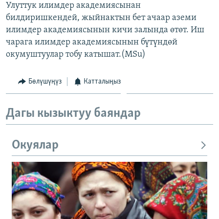
Улуттук илимдер академиясынан
ОНЛАЙН ШЕРИНЕ
ЭЖЕ-СИҢДИЛЕР
билдиришкендей, жыйнактын бет ачаар аземи
АЗАТТЫК+
илимдер академиясынын кичи залында өтөт. Иш
чарага илимдер академиясынын бүтүндөй
ЫҢГАЙСЫЗ СУРООЛОР
окумуштуулар тобу катышат.(MSu)
ЭЕ/АРнун бардык сайттары
Бөлүшүңүз
Катталыңыз
Дагы кызыктуу баяндар
Окуялар