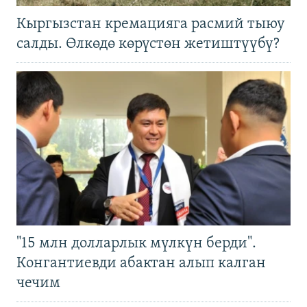
Кыргызстан кремацияга расмий тыюу
салды. Өлкөдө көрүстөн жетиштүүбү?
"15 млн долларлык мүлкүн берди".
Конгантиевди абактан алып калган
чечим