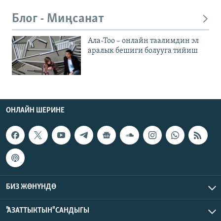
Блог - Миңсанат
Ала-Тоо – онлайн таалимдин эл
аралык бешиги болууга тийиш
ОНЛАЙН ШЕРИНЕ
БИЗ ЖӨНҮНДӨ
"АЗАТТЫКТЫН" САНДЫГЫ