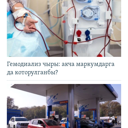
Гемодиализ чыры: акча маркумдарга
да которулганбы?