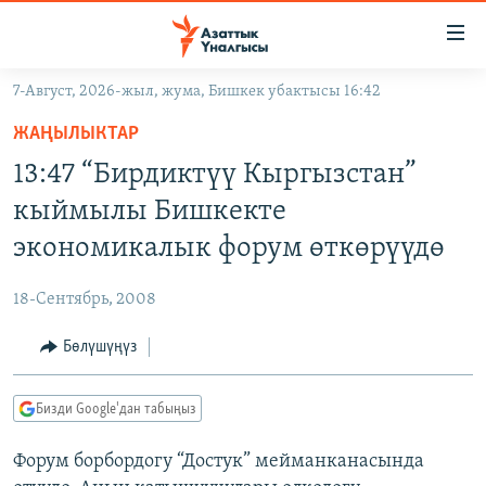
Линктер
Мазмунга
өтүңүз
7-Август, 2026-жыл, жума, Бишкек убактысы 16:42
Навигацияга
ЖАҢЫЛЫКТАР
өтүңүз
ЖАҢЫЛЫКТАР
КЫРГЫЗСТАН
Издөөгө
13:47 “Бирдиктүү Кыргызстан”
салыңыз
ДҮЙНӨ
КЫРГЫЗСТАН
кыймылы Бишкекте
УКРАИНА
САЯСАТ
ДҮЙНӨ
экономикалык форум өткөрүүдө
АТАЙЫН ИЛИКТӨӨ
ЭКОНОМИКА
БОРБОР АЗИЯ
18-Сентябрь, 2008
ТВ ПРОГРАММАЛАР
МАДАНИЯТ
Бөлүшүңүз
ПОДКАСТ
БҮГҮН АЗАТТЫКТА
ӨЗГӨЧӨ ПИКИР
ЭКСПЕРТТЕР ТАЛДАЙТ
Бизди Google'дан табыңыз
БИЗ ЖАНА ДҮЙНӨ
Русский
Форум борбордогу “Достук” мейманканасында
ДАНИСТЕ