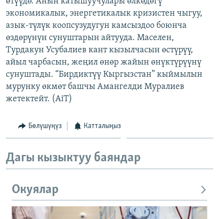
өтүүдө. Анын катышуучулары өлкөдөгү
ОНЛАЙН ШЕРИНЕ
ЭЖЕ-СИҢДИЛЕР
экономикалык, энергетикалык кризистен чыгуу,
азык-түлүк коопсузудугун камсыздоо боюнча
АЗАТТЫК+
өздөрүнүн сунуштарын айтууда. Маселен,
ЫҢГАЙСЫЗ СУРООЛОР
Турдакун Усубалиев кант кызылчасын өстүрүү,
айыл чарбасын, жеңил өнөр жайын өнүктүрүүнү
сунуштады. “Бирдиктүү Кыргызстан” кыймылын
ЭЕ/АРнун бардык сайттары
мурунку өкмөт башчы Амангелди Муралиев
жетектейт. (AiT)
Бөлүшүңүз
Катталыңыз
Дагы кызыктуу баяндар
Окуялар