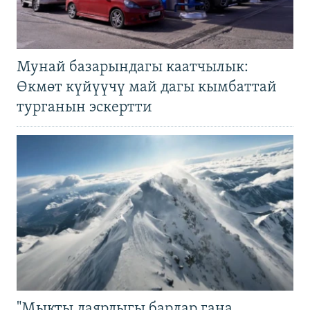
Мунай базарындагы каатчылык:
Өкмөт күйүүчү май дагы кымбаттай
турганын эскертти
"Мыкты даярдыгы барлар гана