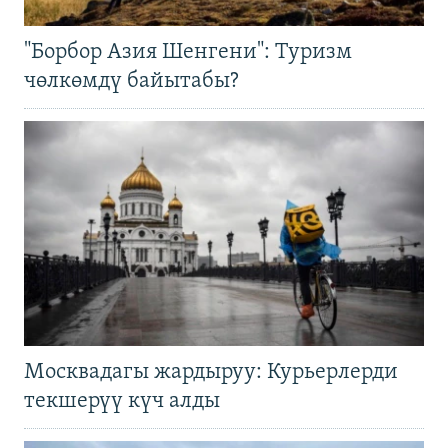
"Борбор Азия Шенгени": Туризм
чөлкөмдү байытабы?
Москвадагы жардыруу: Курьерлерди
текшерүү күч алды