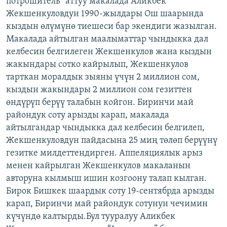
потрошитель” аттуу макалада Аликбек
ОНЛАЙН ШЕРИНЕ
ЭЖЕ-СИҢДИЛЕР
Жекшенкуловдун 1990-жылдары Ош шаарында
кыздын өлүмүнө тиешеси бар экендиги жазылган.
АЗАТТЫК+
Макалада айтылган маалыматтар чындыкка дал
ЫҢГАЙСЫЗ СУРООЛОР
келбесин белгилеген Жекшенкулов жана кыздын
жакындары сотко кайрылып, Жекшенкулов
тарткан моралдык зыяны үчүн 2 миллион сом,
ЭЕ/АРнун бардык сайттары
кыздын жакындары 2 миллион сом гезиттен
өндүрүп берүү талабын койгон. Биринчи май
райондук соту арызды карап, макалада
айтылгандар чындыкка дал келбесин белгилеп,
Жекшенкуловдун пайдасына 25 миң төлөп берүүнү
гезитке милдеттендирген. Аппеляциялык арыз
менен кайрылган Жекшенкулов макаланын
авторуна кылмыш ишин козгоону талап кылган.
Бирок Бишкек шаардык соту 19-сентябрда арызды
карап, Биринчи май райондук сотунун чечимин
күчүндө калтырды.Бул тууралуу Аликбек