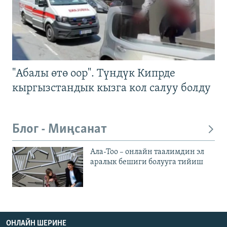
"Абалы өтө оор". Түндүк Кипрде
кыргызстандык кызга кол салуу болду
Блог - Миңсанат
Ала-Тоо – онлайн таалимдин эл
аралык бешиги болууга тийиш
ОНЛАЙН ШЕРИНЕ