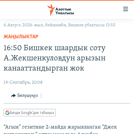
Линктер
Мазмунга
өтүңүз
6-Август, 2026-жыл, бейшемби, Бишкек убактысы 13:55
Навигацияга
ЖАҢЫЛЫКТАР
өтүңүз
ЖАҢЫЛЫКТАР
КЫРГЫЗСТАН
Издөөгө
16:50 Бишкек шаардык соту
салыңыз
ДҮЙНӨ
КЫРГЫЗСТАН
А.Жекшенкуловдун арызын
УКРАИНА
САЯСАТ
ДҮЙНӨ
канааттандырган жок
АТАЙЫН ИЛИКТӨӨ
ЭКОНОМИКА
БОРБОР АЗИЯ
19-Сентябрь, 2008
ТВ ПРОГРАММАЛАР
МАДАНИЯТ
Бөлүшүңүз
ПОДКАСТ
БҮГҮН АЗАТТЫКТА
ӨЗГӨЧӨ ПИКИР
ЭКСПЕРТТЕР ТАЛДАЙТ
Бизди Google'дан табыңыз
БИЗ ЖАНА ДҮЙНӨ
Русский
“Агым” гезитине 2-майда жарыяланган “Джек
ДАНИСТЕ