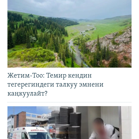
Жетим-Тоо: Темир кендин
тегерегиндеги талкуу эмнени
каңкуулайт?