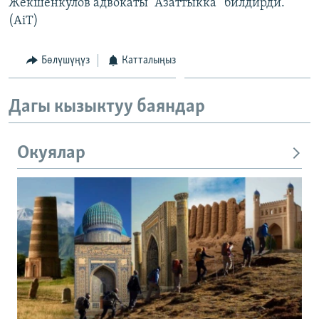
Жекшенкулов адвокаты “Азаттыкка” билдирди.
(AiT)
Бөлүшүңүз
Катталыңыз
Дагы кызыктуу баяндар
Окуялар