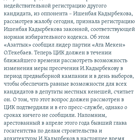
ОНЛАЙН ШЕРИНЕ
недействительной регистрацию другого
ЭЖЕ-СИҢДИЛЕР
кандидата, из оппонента – Ишенбая Кадырбекова,
АЗАТТЫК+
рассмотрев жалобу сегодня, признала регистрацию
ЫҢГАЙСЫЗ СУРООЛОР
Ишенбая Кадырбекова законной, соответствующей
нормам избирательного кодекса. Об этом
«Азаттык» сообщил лидер партии «Ата Мекен»
ЭЕ/АРнун бардык сайттары
О.Текебаев. Теперь ЦИК должен в течении
ближайшего времени рассмотреть возможность
изменения меры пресечения И.Кадырбекову в
период предвыборной кампании и в день выборов,
чтобы обеспечить равные возможности для всех
кандидатов в депутаты местных кенешей, считает
он. О том, что этот вопрос должен рассмотрен в
ЦИК подтвердили и в его пресс-службе, однако о
сроках ничего не сообщили. Напомним,
арестованный в апреле этого года бывший глава
госагентства по делам строительства и
архитектуры И.Кадырбеков в настоящее время