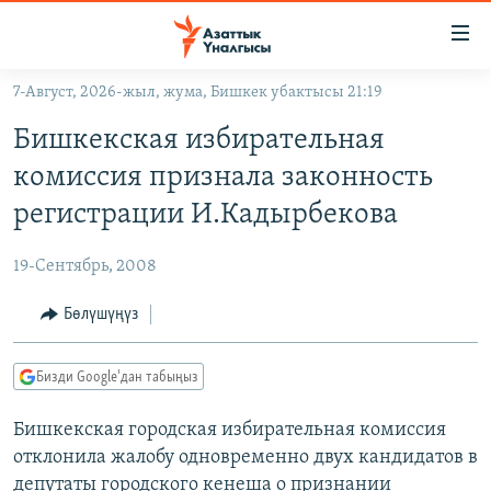
Линктер
Мазмунга
өтүңүз
7-Август, 2026-жыл, жума, Бишкек убактысы 21:19
Навигацияга
ЖАҢЫЛЫКТАР
өтүңүз
Бишкекская избирательная
КЫРГЫЗСТАН
Издөөгө
комиссия признала законность
салыңыз
ДҮЙНӨ
КЫРГЫЗСТАН
регистрации И.Кадырбекова
УКРАИНА
САЯСАТ
ДҮЙНӨ
19-Сентябрь, 2008
АТАЙЫН ИЛИКТӨӨ
ЭКОНОМИКА
БОРБОР АЗИЯ
ТВ ПРОГРАММАЛАР
Бөлүшүңүз
МАДАНИЯТ
ПОДКАСТ
БҮГҮН АЗАТТЫКТА
Бизди Google'дан табыңыз
ӨЗГӨЧӨ ПИКИР
ЭКСПЕРТТЕР ТАЛДАЙТ
Бишкекская городская избирательная комиссия
БИЗ ЖАНА ДҮЙНӨ
Русский
отклонила жалобу одновременно двух кандидатов в
ДАНИСТЕ
депутаты городского кенеша о признании