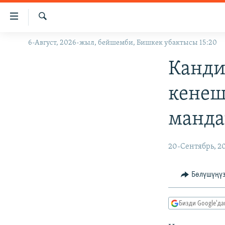
Линктер
Мазмунга
өтүңүз
Издөө
6-Август, 2026-жыл, бейшемби, Бишкек убактысы 15:20
ЖАҢЫЛЫКТАР
Навигацияга
өтүңүз
КЫРГЫЗСТАН
Канди
Издөөгө
ДҮЙНӨ
КЫРГЫЗСТАН
салыңыз
кенеш
УКРАИНА
САЯСАТ
ДҮЙНӨ
манда
АТАЙЫН ИЛИКТӨӨ
ЭКОНОМИКА
БОРБОР АЗИЯ
ТВ ПРОГРАММАЛАР
МАДАНИЯТ
20-Сентябрь, 2
ПОДКАСТ
БҮГҮН АЗАТТЫКТА
ӨЗГӨЧӨ ПИКИР
ЭКСПЕРТТЕР ТАЛДАЙТ
Бөлүшүңү
БИЗ ЖАНА ДҮЙНӨ
Бизди Google'д
ДАНИСТЕ