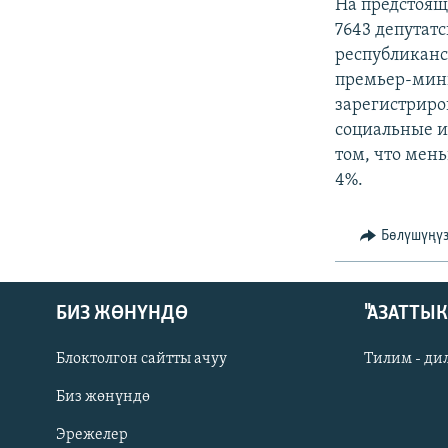
ЭЖЕ-СИҢДИЛЕР
На предстоящ
7643 депутатс
АЗАТТЫК+
республиканс
ЫҢГАЙСЫЗ СУРООЛОР
премьер-мини
зарегистриро
социальные и
том, что мен
4%.
Бөлүшүңү
БИЗ ЖӨНҮНДӨ
"АЗАТТЫ
Блоктолгон сайтты ачуу
Тилим - ди
Биз жөнүндө
Русский
Эрежелер