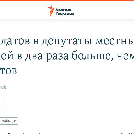
датов в депутаты местн
ей в два раза больше, че
тов
008
з
ан табыңыз