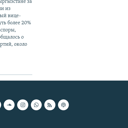
ыргызстане за
ли из
вый вице-
ть более 20%
аспоры,
общалось о
ртий, около