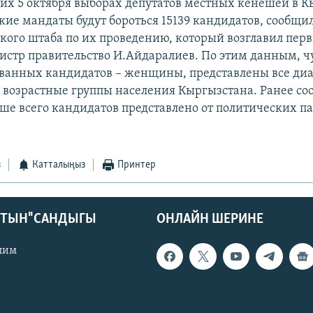
их 5 октября выборах депутатов местных кенешей в К
кие мандаты будут бороться 15139 кандидатов, сообщи
кого штаба по их проведению, который возглавил пер
стр правительство И.Айдаралиев. По этим данным, чу
ванных кандидатов – женщины, представлены все ди
 возрастные группы населения Кыргызстана. Ранее со
ьше всего кандидатов представлено от политических па
з
Катталыңыз
Принтер
КТЫН" САНДЫГЫ
ОНЛАЙН ШЕРИНЕ
лим