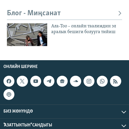
Блог - Миңсанат
Ала-Тоо – онлайн таалимдин эл
аралык бешиги болууга тийиш
ОНЛАЙН ШЕРИНЕ
БИЗ ЖӨНҮНДӨ
"АЗАТТЫКТЫН" САНДЫГЫ