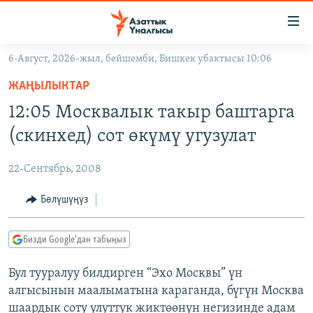
Линктер
Мазмунга
өтүңүз
6-Август, 2026-жыл, бейшемби, Бишкек убактысы 10:06
Навигацияга
ЖАҢЫЛЫКТАР
өтүңүз
ЖАҢЫЛЫКТАР
КЫРГЫЗСТАН
Издөөгө
12:05 Москвалык такыр баштарга
салыңыз
ДҮЙНӨ
КЫРГЫЗСТАН
(скинхед) сот өкүмү угузулат
УКРАИНА
САЯСАТ
ДҮЙНӨ
22-Сентябрь, 2008
АТАЙЫН ИЛИКТӨӨ
ЭКОНОМИКА
БОРБОР АЗИЯ
ТВ ПРОГРАММАЛАР
Бөлүшүңүз
МАДАНИЯТ
ПОДКАСТ
БҮГҮН АЗАТТЫКТА
Бизди Google'дан табыңыз
ӨЗГӨЧӨ ПИКИР
ЭКСПЕРТТЕР ТАЛДАЙТ
Бул тууралуу билдирген “Эхо Москвы” үн
БИЗ ЖАНА ДҮЙНӨ
Русский
алгысынын маалыматына караганда, бүгүн Москва
ДАНИСТЕ
шаардык соту улуттук жиктөөнүн негизинде адам