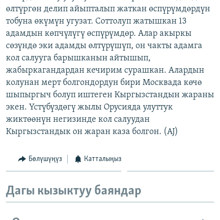
өлтүргөн делип айыпталып жаткан өспүрүмдөрдүн
ОНЛАЙН ШЕРИНЕ
ЭЖЕ-СИҢДИЛЕР
тобуна өкүмүн угузат. Соттолуп жатышкан 13
АЗАТТЫК+
адамдын көпчүлүгү өспүрүмдөр. Алар акыркы
ЫҢГАЙСЫЗ СУРООЛОР
сөзүндө эки адамды өлтүрүшүп, он чакты адамга
кол салууга барышканын айтышып,
жабыркагандардан кечирим сурашкан. Алардын
ЭЕ/АРнун бардык сайттары
колунан мерт болгондордун бири Москвада көчө
шыпыргыч болуп иштеген Кыргызстандын жараны
экен. Үстүбүздөгү жылы Орусияда улуттук
жиктөөнүн негизинде кол салуудан
Кыргызстандык он жаран каза болгон. (AJ)
Бөлүшүңүз
Катталыңыз
Дагы кызыктуу баяндар