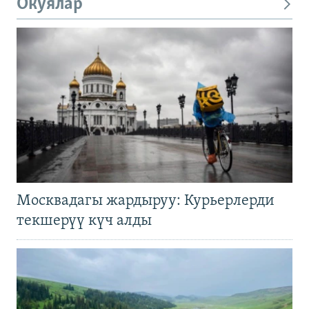
Окуялар
Москвадагы жардыруу: Курьерлерди
текшерүү күч алды