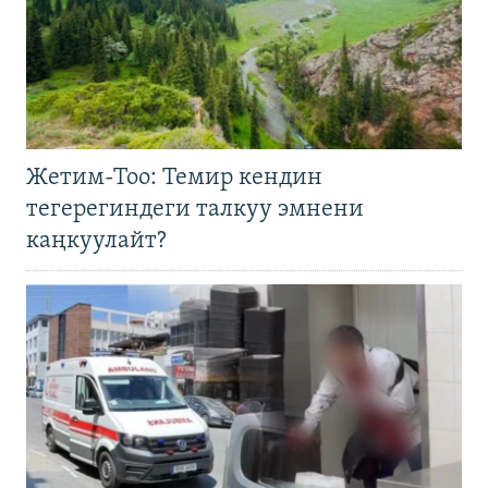
Жетим-Тоо: Темир кендин
тегерегиндеги талкуу эмнени
каңкуулайт?