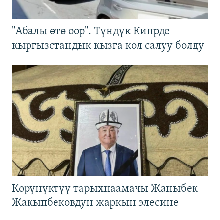
"Абалы өтө оор". Түндүк Кипрде
кыргызстандык кызга кол салуу болду
Көрүнүктүү тарыхнаамачы Жаныбек
Жакыпбековдун жаркын элесине