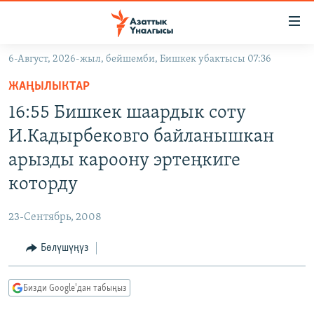
Линктер
Мазмунга
өтүңүз
6-Август, 2026-жыл, бейшемби, Бишкек убактысы 07:36
Навигацияга
ЖАҢЫЛЫКТАР
өтүңүз
ЖАҢЫЛЫКТАР
КЫРГЫЗСТАН
Издөөгө
16:55 Бишкек шаардык соту
салыңыз
ДҮЙНӨ
КЫРГЫЗСТАН
И.Кадырбековго байланышкан
УКРАИНА
САЯСАТ
ДҮЙНӨ
арызды кароону эртеңкиге
АТАЙЫН ИЛИКТӨӨ
ЭКОНОМИКА
БОРБОР АЗИЯ
которду
ТВ ПРОГРАММАЛАР
МАДАНИЯТ
23-Сентябрь, 2008
ПОДКАСТ
БҮГҮН АЗАТТЫКТА
Бөлүшүңүз
ӨЗГӨЧӨ ПИКИР
ЭКСПЕРТТЕР ТАЛДАЙТ
БИЗ ЖАНА ДҮЙНӨ
Русский
Бизди Google'дан табыңыз
ДАНИСТЕ