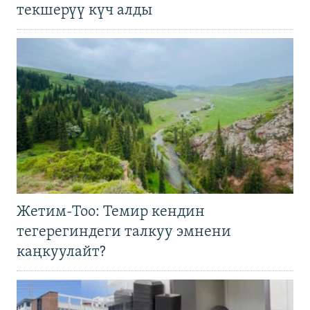
текшерүү күч алды
Жетим-Тоо: Темир кендин
тегерегиндеги талкуу эмнени
каңкуулайт?