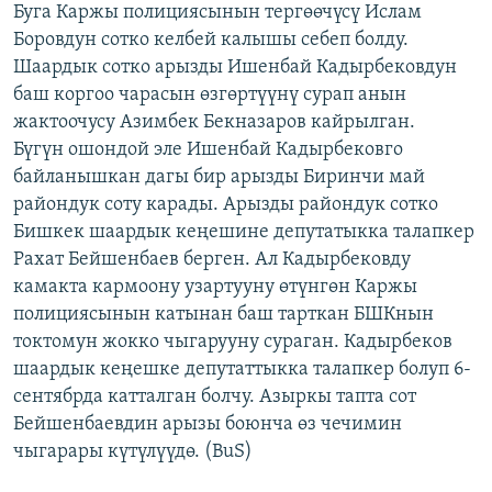
Буга Каржы полициясынын тергөөчүсү Ислам
ОНЛАЙН ШЕРИНЕ
ЭЖЕ-СИҢДИЛЕР
Боровдун сотко келбей калышы себеп болду.
АЗАТТЫК+
Шаардык сотко арызды Ишенбай Кадырбековдун
баш коргоо чарасын өзгөртүүнү сурап анын
ЫҢГАЙСЫЗ СУРООЛОР
жактоочусу Азимбек Бекназаров кайрылган.
Бүгүн ошондой эле Ишенбай Кадырбековго
ЭЕ/АРнун бардык сайттары
байланышкан дагы бир арызды Биринчи май
райондук соту карады. Арызды райондук сотко
Бишкек шаардык кеңешине депутатыкка талапкер
Рахат Бейшенбаев берген. Ал Кадырбековду
камакта кармоону узартууну өтүнгөн Каржы
полициясынын катынан баш тарткан БШКнын
токтомун жокко чыгарууну сураган. Кадырбеков
шаардык кеңешке депутаттыкка талапкер болуп 6-
сентябрда катталган болчу. Азыркы тапта сот
Бейшенбаевдин арызы боюнча өз чечимин
чыгарары күтүлүүдө. (BuS)