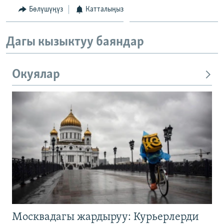
Бөлүшүңүз
Катталыңыз
Дагы кызыктуу баяндар
Окуялар
Москвадагы жардыруу: Курьерлерди