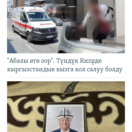
"Абалы өтө оор". Түндүк Кипрде
кыргызстандык кызга кол салуу болду