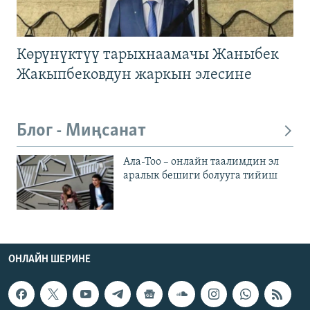
Көрүнүктүү тарыхнаамачы Жаныбек
Жакыпбековдун жаркын элесине
Блог - Миңсанат
Ала-Тоо – онлайн таалимдин эл
аралык бешиги болууга тийиш
ОНЛАЙН ШЕРИНЕ