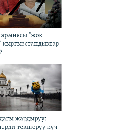
 армиясы "жок
" кыргызстандыктар
?
дагы жардыруу:
лерди текшерүү күч