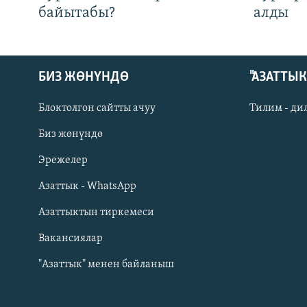
байытабы?
алды
БИЗ ЖӨНҮНДӨ
"АЗАТТЫ
Блоктолгон сайтты ачуу
Тилим - ди
Биз жөнүндө
Русский
Эрежелер
Азаттык - WhatsApp
ОНЛАЙН ШЕРИНЕ
Азаттыктын тиркемеси
Вакансиялар
"Азаттык" менен байланыш
ЭЕ/АРнун бардык сайттары