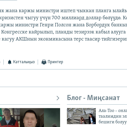
анк жана каржы министри иштеп чыккан планга ылай
ризистен чыгуу үчүн 700 миллиард доллар бөлүүдө. 
каржы министри Генри Полсон жана Борбордук банк
 Конгресске кайрылып, планды тезирээк кабыл алууга
 кагуу АКШнын эконмикасына терс таасир тийгизери
з
Катталыңыз
Принтер
Блог - Миңсанат
Ала-Тоо – онл
таалимдин эл
бешиги болуу