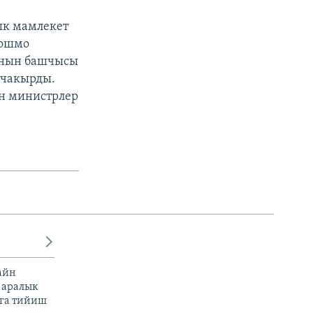
ык мамлекет
Кошмо
ынын башчысы
 чакырды.
н министрлер
айн
 аралык
га тийиш