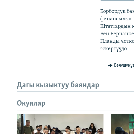
ЭЖЕ-СИҢДИЛЕР
Борбордук б
АЗАТТЫК+
финансылык к
ЫҢГАЙСЫЗ СУРООЛОР
Штаттардын 
Бен Бернанке
Планды четке
эскертүүдө.
Бөлүшүңү
Дагы кызыктуу баяндар
Окуялар