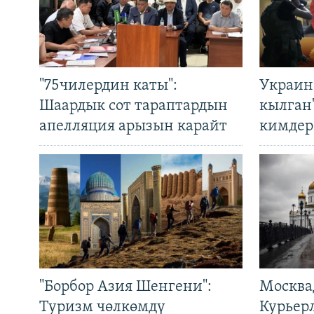
"75чилердин каты":
Украин
Шаардык сот тараптардын
кылган
апелляция арызын карайт
кимдер
"Борбор Азия Шенгени":
Москва
Туризм чөлкөмдү
Курьер