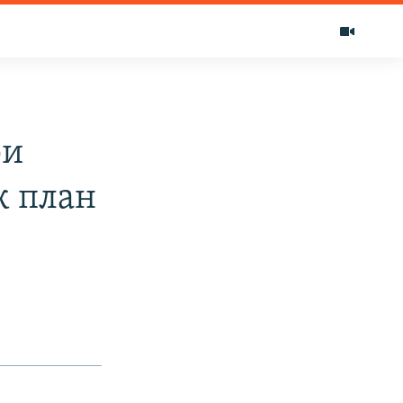
ри
к план