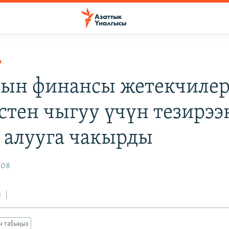
Р
н финансы жетекчиле
стен чыгуу үчүн тезирээ
 алууга чакырды
008
з
ан табыңыз