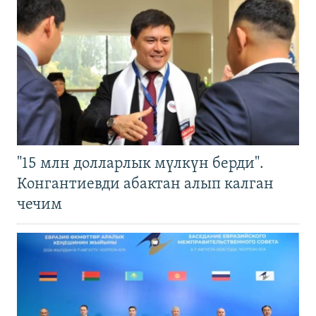
"15 млн долларлык мүлкүн берди".
Конгантиевди абактан алып калган
чечим