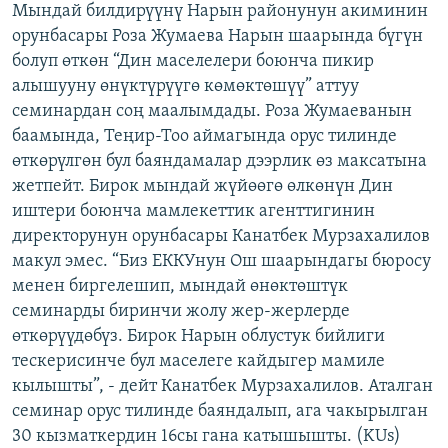
Мындай билдирүүнү Нарын районунун акиминин
ОНЛАЙН ШЕРИНЕ
ЭЖЕ-СИҢДИЛЕР
орунбасары Роза Жумаева Нарын шаарында бүгүн
АЗАТТЫК+
болуп өткөн “Дин маселелери боюнча пикир
алышууну өнүктүрүүгө көмөктөшүү” аттуу
ЫҢГАЙСЫЗ СУРООЛОР
семинардан соң маалымдады. Роза Жумаеванын
баамында, Теңир-Тоо аймагында орус тилинде
ЭЕ/АРнун бардык сайттары
өткөрүлгөн бул баяндамалар дээрлик өз максатына
жетпейт. Бирок мындай жүйөөгө өлкөнүн Дин
иштери боюнча мамлекеттик агенттигинин
директорунун орунбасары Канатбек Мурзахалилов
макул эмес. “Биз ЕККУнун Ош шаарындагы бюросу
менен биргелешип, мындай өнөктөштүк
семинарды биринчи жолу жер-жерлерде
өткөрүүдөбүз. Бирок Нарын облустук бийлиги
тескерисинче бул маселеге кайдыгер мамиле
кылышты”, - дейт Канатбек Мурзахалилов. Аталган
семинар орус тилинде баяндалып, ага чакырылган
30 кызматкердин 16сы гана катышышты. (KUs)