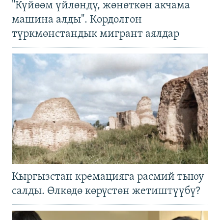
"Күйөөм үйлөндү, жөнөткөн акчама
машина алды". Кордолгон
түркмөнстандык мигрант аялдар
Кыргызстан кремацияга расмий тыюу
салды. Өлкөдө көрүстөн жетиштүүбү?