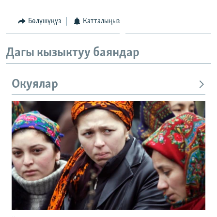
Бөлүшүңүз
Катталыңыз
Дагы кызыктуу баяндар
Окуялар