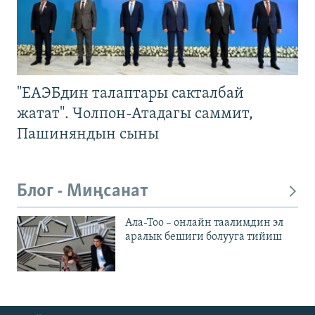
"ЕАЭБдин талаптары сакталбай
жатат". Чолпон-Атадагы саммит,
Пашиняндын сыны
Блог - Миңсанат
Ала-Тоо – онлайн таалимдин эл
аралык бешиги болууга тийиш