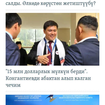
салды. Өлкөдө көрүстөн жетиштүүбү?
"15 млн долларлык мүлкүн берди".
Конгантиевди абактан алып калган
чечим