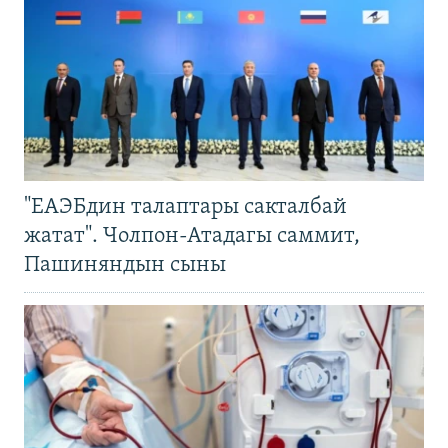
"ЕАЭБдин талаптары сакталбай
жатат". Чолпон-Атадагы саммит,
Пашиняндын сыны