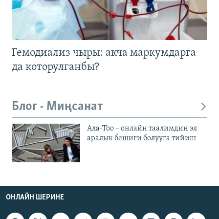
Гемодиализ чыры: акча маркумдарга
да которулганбы?
Блог - Миңсанат
Ала-Тоо – онлайн таалимдин эл
аралык бешиги болууга тийиш
ОНЛАЙН ШЕРИНЕ