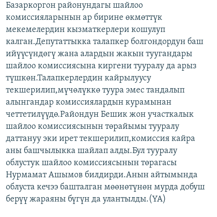
Базаркоргон районундагы шайлоо
ОНЛАЙН ШЕРИНЕ
ЭЖЕ-СИҢДИЛЕР
комиссияларынын ар бирине өкмөттүк
АЗАТТЫК+
мекемелердин кызматкерлери кошулуп
калган.Депутаттыкка талапкер болгондордун баш
ЫҢГАЙСЫЗ СУРООЛОР
ийүүсүндөгү жана алардын жакын туугандары
шайлоо комиссиясына киргени тууралу да арыз
ЭЕ/АРнун бардык сайттары
түшкөн.Талапкерлердин кайрылуусу
текшерилип,мүчөлүккө туура эмес тандалып
алынгандар комиссиялардын курамынан
четтетилүүдө.Райондун Бешик жон участкалык
шайлоо комиссиясынын төрайымы тууралу
даттануу эки ирет текшерилип,комиссия кайра
аны башчылыкка шайлап алды.Бул тууралу
облустук шайлоо комиссиясынын төрагасы
Нурмамат Ашымов билдирди.Анын айтымында
облуста кечээ башталган мөөнөтүнөн мурда добуш
берүү жараяны бүгүн да улантылды.(YA)