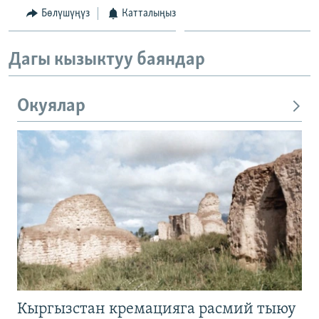
Бөлүшүңүз
Катталыңыз
Дагы кызыктуу баяндар
Окуялар
Кыргызстан кремацияга расмий тыюу