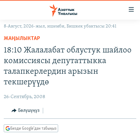
Линктер
Мазмунга
өтүңүз
8-Август, 2026-жыл, ишемби, Бишкек убактысы 20:41
Навигацияга
ЖАҢЫЛЫКТАР
өтүңүз
ЖАҢЫЛЫКТАР
КЫРГЫЗСТАН
Издөөгө
18:10 Жалалабат облустук шайлоо
салыңыз
ДҮЙНӨ
КЫРГЫЗСТАН
комиссиясы депутаттыкка
УКРАИНА
САЯСАТ
ДҮЙНӨ
талапкерлердин арызын
АТАЙЫН ИЛИКТӨӨ
ЭКОНОМИКА
БОРБОР АЗИЯ
текшерүүдө
ТВ ПРОГРАММАЛАР
МАДАНИЯТ
26-Сентябрь, 2008
ПОДКАСТ
БҮГҮН АЗАТТЫКТА
Бөлүшүңүз
ӨЗГӨЧӨ ПИКИР
ЭКСПЕРТТЕР ТАЛДАЙТ
БИЗ ЖАНА ДҮЙНӨ
Русский
Бизди Google'дан табыңыз
ДАНИСТЕ