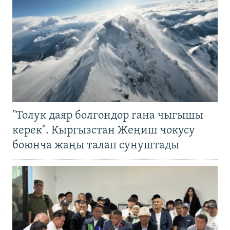
"Толук даяр болгондор гана чыгышы
керек". Кыргызстан Жеңиш чокусу
боюнча жаңы талап сунуштады