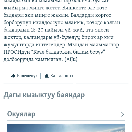
маалда башка маалыматтар боюнча, бул сан
ОНЛАЙН ШЕРИНЕ
ЭЖЕ-СИҢДИЛЕР
жыйырма миңге жетет. Бишкекте эле көчө
балдары эки миңге жакын. Балдарды коргоо
АЗАТТЫК+
борборунун изилдөөсүнө ылайык, көчөдө калган
ЫҢГАЙСЫЗ СУРООЛОР
балдардын 15-20 пайызы үй-жай, ата-энеси
жоктор, калгандары үй-бүлөлүү, бирок ар кыл
жумуштарда иштегендер. Мындай малыматтар
ЭЕ/АРнун бардык сайттары
ПРООНдун “Көчө балдарына билим берүү”
долбоорунда камтылган. (AiJu)
Бөлүшүңүз
Катталыңыз
Дагы кызыктуу баяндар
Окуялар