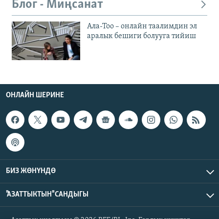
Блог - Миңсанат
Ала-Тоо – онлайн таалимдин эл
аралык бешиги болууга тийиш
ОНЛАЙН ШЕРИНЕ
БИЗ ЖӨНҮНДӨ
"АЗАТТЫКТЫН" САНДЫГЫ