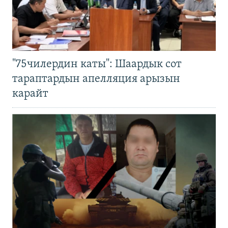
"75чилердин каты": Шаардык сот
тараптардын апелляция арызын
карайт