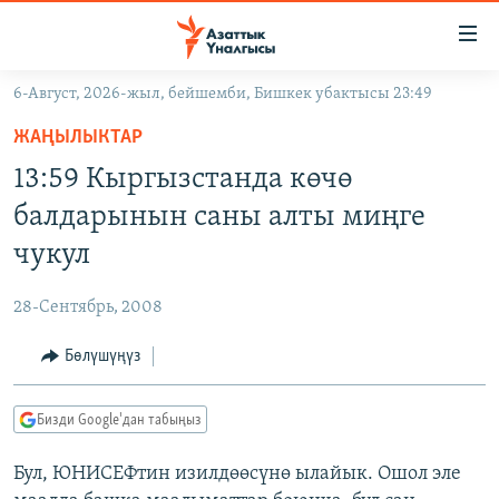
Линктер
Мазмунга
өтүңүз
6-Август, 2026-жыл, бейшемби, Бишкек убактысы 23:49
Навигацияга
ЖАҢЫЛЫКТАР
өтүңүз
ЖАҢЫЛЫКТАР
КЫРГЫЗСТАН
Издөөгө
13:59 Кыргызстанда көчө
салыңыз
ДҮЙНӨ
КЫРГЫЗСТАН
балдарынын саны алты миңге
УКРАИНА
САЯСАТ
ДҮЙНӨ
чукул
АТАЙЫН ИЛИКТӨӨ
ЭКОНОМИКА
БОРБОР АЗИЯ
28-Сентябрь, 2008
ТВ ПРОГРАММАЛАР
МАДАНИЯТ
Бөлүшүңүз
ПОДКАСТ
БҮГҮН АЗАТТЫКТА
ӨЗГӨЧӨ ПИКИР
ЭКСПЕРТТЕР ТАЛДАЙТ
Бизди Google'дан табыңыз
БИЗ ЖАНА ДҮЙНӨ
Русский
Бул, ЮНИСЕФтин изилдөөсүнө ылайык. Ошол эле
ДАНИСТЕ