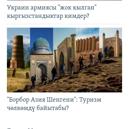
Украин армиясы "жок кылган"
кыргызстандыктар кимдер?
"Борбор Азия Шенгени": Туризм
чөлкөмдү байытабы?