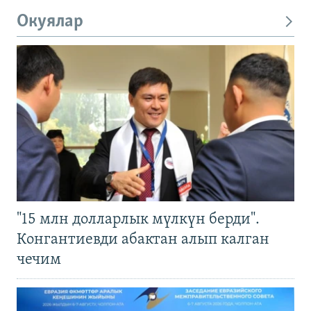
Окуялар
"15 млн долларлык мүлкүн берди".
Конгантиевди абактан алып калган
чечим