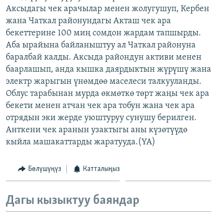
Аксыдагы чек арачылар менен жолугушуп, Кербен
ОНЛАЙН ШЕРИНЕ
ЭЖЕ-СИҢДИЛЕР
жана Чаткал районундагы Акташ чек ара
АЗАТТЫК+
бекеттерине 100 миң сомдон жардам тапшырды.
ЫҢГАЙСЫЗ СУРООЛОР
Аба ырайына байланыштуу ал Чаткал районуна
баралбай калды. Аксыда райондун активи менен
баарлашып, анда кышка даярдыктын жүрүшү жана
ЭЕ/АРнун бардык сайттары
электр жарыгын үнөмдөө маселеси талкууланды.
Облус тарабынан мурда өкмөткө төрт жаңы чек ара
бекети менен атчан чек ара тобун жана чек ара
отрядын эки жерде уюштуруу сунушу берилген.
Анткени чек аранын узактыгы аны күзөтүүдө
кыйла машакаттарды жаратууда.(YA)
Бөлүшүңүз
Катталыңыз
Дагы кызыктуу баяндар