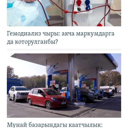
Гемодиализ чыры: акча маркумдарга
да которулганбы?
Мунай базарындагы каатчылык: