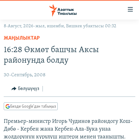
Линктер
Мазмунга
өтүңүз
8-Август, 2026-жыл, ишемби, Бишкек убактысы 00:32
Навигацияга
ЖАҢЫЛЫКТАР
өтүңүз
ЖАҢЫЛЫКТАР
КЫРГЫЗСТАН
Издөөгө
16:28 Өкмөт башчы Аксы
салыңыз
ДҮЙНӨ
КЫРГЫЗСТАН
районунда болду
УКРАИНА
САЯСАТ
ДҮЙНӨ
30-Сентябрь, 2008
АТАЙЫН ИЛИКТӨӨ
ЭКОНОМИКА
БОРБОР АЗИЯ
ТВ ПРОГРАММАЛАР
Бөлүшүңүз
МАДАНИЯТ
ПОДКАСТ
БҮГҮН АЗАТТЫКТА
Бизди Google'дан табыңыз
ӨЗГӨЧӨ ПИКИР
ЭКСПЕРТТЕР ТАЛДАЙТ
Премьер-министр Игорь Чудинов райондогу Кош-
БИЗ ЖАНА ДҮЙНӨ
Русский
Дөбө - Кербен жана Кербен-Ала-Бука унаа
ДАНИСТЕ
жолдорунун курулуш иштери менен таанышты.