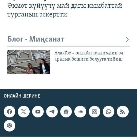
Өкмөт күйүүчү май дагы кымбаттай
турганын эскертти
Блог - Миңсанат
Ала-Тоо – онлайн таалимдин эл
аралык бешиги болууга тийиш
ОНЛАЙН ШЕРИНЕ