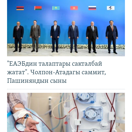
"ЕАЭБдин талаптары сакталбай
жатат". Чолпон-Атадагы саммит,
Пашиняндын сыны