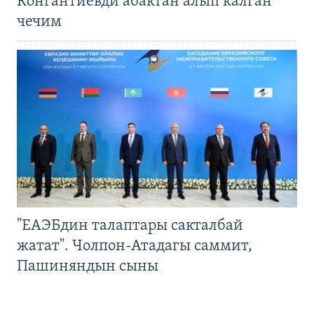
Конгантиевди абактан алып калган
чечим
"ЕАЭБдин талаптары сакталбай
жатат". Чолпон-Атадагы саммит,
Пашиняндын сыны