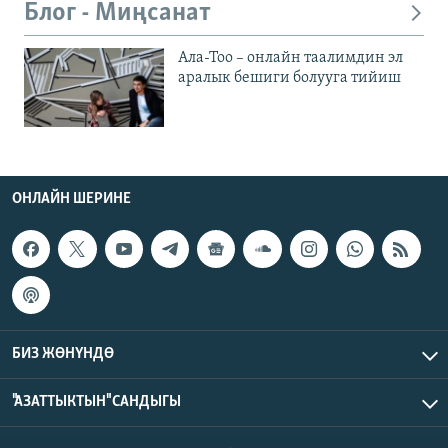
Блог - Миңсанат
Ала-Тоо – онлайн таалимдин эл
аралык бешиги болууга тийиш
ОНЛАЙН ШЕРИНЕ
БИЗ ЖӨНҮНДӨ
"АЗАТТЫКТЫН" САНДЫГЫ