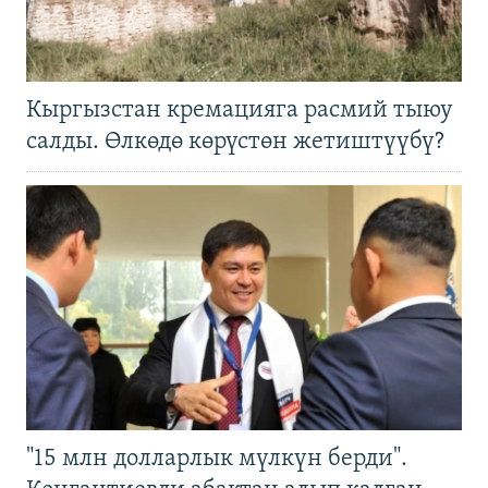
Кыргызстан кремацияга расмий тыюу
салды. Өлкөдө көрүстөн жетиштүүбү?
"15 млн долларлык мүлкүн берди".