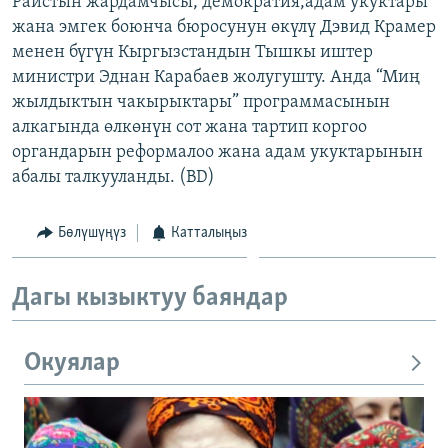
Райстын жардамчысы, демократия,адам укуктары
ОНЛАЙН ШЕРИНЕ
ЭЖЕ-СИҢДИЛЕР
жана эмгек боюнча бюросунун өкүлү Дэвид Крамер
менен бүгүн Кыргызстандын Тышкы иштер
АЗАТТЫК+
министри Эднан Карабаев жолугушту. Анда “Миң
ЫҢГАЙСЫЗ СУРООЛОР
жылдыктын чакырыктары” программасынын
алкагында өлкөнүн сот жана тартип коргоо
органдарын реформалоо жана адам укуктарынын
ЭЕ/АРнун бардык сайттары
абалы талкууланды. (BD)
Бөлүшүңүз
Катталыңыз
Дагы кызыктуу баяндар
Окуялар