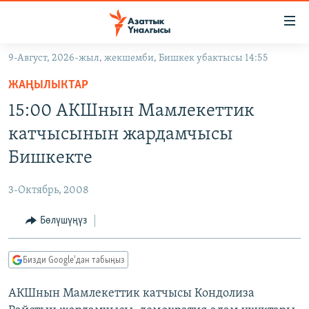
Линктер
Мазмунга
өтүңүз
9-Август, 2026-жыл, жекшемби, Бишкек убактысы 14:55
Навигацияга
ЖАҢЫЛЫКТАР
өтүңүз
ЖАҢЫЛЫКТАР
КЫРГЫЗСТАН
Издөөгө
15:00 АКШнын Мамлекеттик
салыңыз
ДҮЙНӨ
КЫРГЫЗСТАН
катчысынын жардамчысы
УКРАИНА
САЯСАТ
ДҮЙНӨ
Бишкекте
АТАЙЫН ИЛИКТӨӨ
ЭКОНОМИКА
БОРБОР АЗИЯ
3-Октябрь, 2008
ТВ ПРОГРАММАЛАР
МАДАНИЯТ
Бөлүшүңүз
ПОДКАСТ
БҮГҮН АЗАТТЫКТА
ӨЗГӨЧӨ ПИКИР
ЭКСПЕРТТЕР ТАЛДАЙТ
Бизди Google'дан табыңыз
БИЗ ЖАНА ДҮЙНӨ
Русский
АКШнын Мамлекеттик катчысы Кондолиза
ДАНИСТЕ