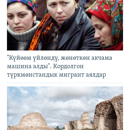
"Күйөөм үйлөндү, жөнөткөн акчама
машина алды". Кордолгон
түркмөнстандык мигрант аялдар