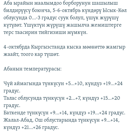
Аба ырайын маалымдоо борборунун шашылыш
ОНЛАЙН ШЕРИНЕ
ЭЖЕ-СИҢДИЛЕР
билдирүүсү боюнча, 5-6-октябрь күндөрү Ысык-Көл
АЗАТТЫК+
облусунда 0…-3 градус суук болуп, үшүк жүрүшү
күтүлөт. Үшүктүн жүрүшү жашылча жемиштерге
ЫҢГАЙСЫЗ СУРООЛОР
терс таасирин тийгизиши мүмкүн.
ЭЕ/АРнун бардык сайттары
4-октябрда Кыргызстанда кыска мөөнөттө жамгыр
жаайт, тоого кар түшөт.
Абанын температурасы:
Чүй аймагында түнкүсун +5…+10, күндүз +19…+24
градус.
Талас облусунда түнкүсүн +2…+7, күндүз +15…+20
градус.
Баткенде түнкүсүн +9…+14, күндүз +19…+24 градус.
Жалал-Абад, Ош облустарында түнкүсүн +9…+14,
күндүз +21…+26 градус.