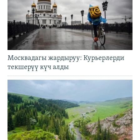
Москвадагы жардыруу: Курьерлерди
текшерүү күч алды