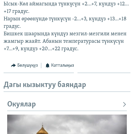
Ысык-Көл аймагында түнкүсүн +2…+7, күндүз +12…
+17 градус.
Нарын өрөөнүндө түнкүсүн -2…+3, күндүз +13…+18
градус.
Бишкек шаарында күндүз мезгил-мезгили менен
жамгыр жаайт. Абанын температурасы түнкүсүн
+7…+9, күндүз +20…+22 градус.
Бөлүшүңүз
Катталыңыз
Дагы кызыктуу баяндар
Окуялар