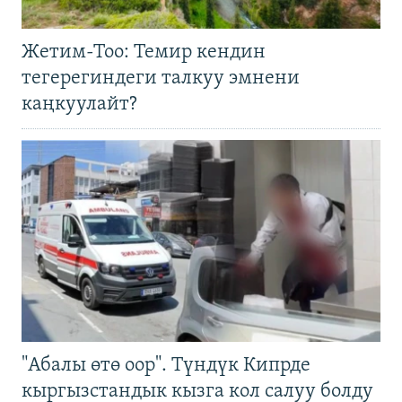
Жетим-Тоо: Темир кендин
тегерегиндеги талкуу эмнени
каңкуулайт?
"Абалы өтө оор". Түндүк Кипрде
кыргызстандык кызга кол салуу болду