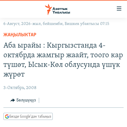
Линктер
Мазмунга
өтүңүз
6-Август, 2026-жыл, бейшемби, Бишкек убактысы 07:15
Навигацияга
ЖАҢЫЛЫКТАР
өтүңүз
ЖАҢЫЛЫКТАР
КЫРГЫЗСТАН
Издөөгө
Аба ырайы : Кыргызстанда 4-
салыңыз
ДҮЙНӨ
КЫРГЫЗСТАН
октябрда жамгыр жаайт, тоого кар
УКРАИНА
САЯСАТ
ДҮЙНӨ
түшөт, Ысык-Көл облусунда үшүк
АТАЙЫН ИЛИКТӨӨ
ЭКОНОМИКА
БОРБОР АЗИЯ
жүрөт
ТВ ПРОГРАММАЛАР
МАДАНИЯТ
3-Октябрь, 2008
ПОДКАСТ
БҮГҮН АЗАТТЫКТА
Бөлүшүңүз
ӨЗГӨЧӨ ПИКИР
ЭКСПЕРТТЕР ТАЛДАЙТ
БИЗ ЖАНА ДҮЙНӨ
Русский
Бизди Google'дан табыңыз
ДАНИСТЕ