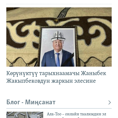
Көрүнүктүү тарыхнаамачы Жаныбек
Жакыпбековдун жаркын элесине
Блог - Миңсанат
Ала-Тоо – онлайн таалимдин эл