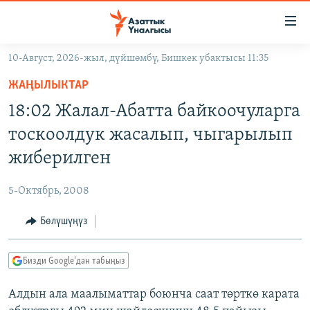
Линктер
Мазмунга
өтүңүз
10-Август, 2026-жыл, дүйшөмбү, Бишкек убактысы 11:35
Навигацияга
ЖАҢЫЛЫКТАР
өтүңүз
ЖАҢЫЛЫКТАР
КЫРГЫЗСТАН
Издөөгө
18:02 Жалал-Абатта байкоочуларга
салыңыз
ДҮЙНӨ
КЫРГЫЗСТАН
тоскоолдук жасалып, чыгарылып
УКРАИНА
САЯСАТ
ДҮЙНӨ
жиберилген
АТАЙЫН ИЛИКТӨӨ
ЭКОНОМИКА
БОРБОР АЗИЯ
5-Октябрь, 2008
ТВ ПРОГРАММАЛАР
МАДАНИЯТ
Бөлүшүңүз
ПОДКАСТ
БҮГҮН АЗАТТЫКТА
ӨЗГӨЧӨ ПИКИР
ЭКСПЕРТТЕР ТАЛДАЙТ
Бизди Google'дан табыңыз
БИЗ ЖАНА ДҮЙНӨ
Русский
Алдын ала маалыматтар боюнча саат төрткө карата
ДАНИСТЕ