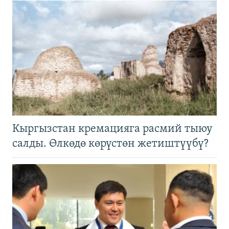
Кыргызстан кремацияга расмий тыюу
салды. Өлкөдө көрүстөн жетиштүүбү?