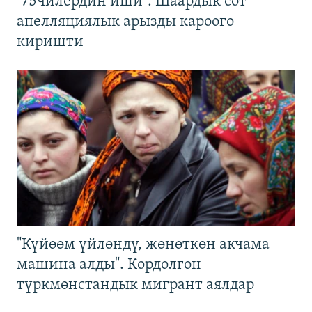
"75чилердин иши": Шаардык сот
апелляциялык арызды кароого
киришти
"Күйөөм үйлөндү, жөнөткөн акчама
машина алды". Кордолгон
түркмөнстандык мигрант аялдар