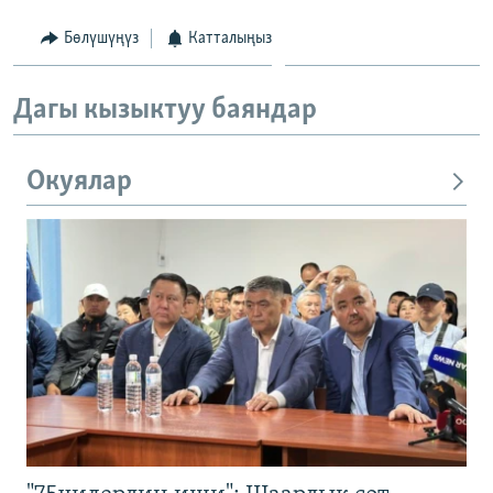
Бөлүшүңүз
Катталыңыз
Дагы кызыктуу баяндар
Окуялар