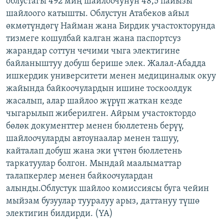
облустагы 492 миң шайлоочунун 48,5 пайызы
ОНЛАЙН ШЕРИНЕ
ЭЖЕ-СИҢДИЛЕР
шайлоого катышты. Облустун Атабеков айыл
өкмөтүндөгү Найман жана Бирдик участокторунда
АЗАТТЫК+
тизмеге кошулбай калган жана паспортсуз
ЫҢГАЙСЫЗ СУРООЛОР
жарандар соттун чечими чыга электигине
байланыштуу добуш берише элек. Жалал-Абадда
ишкердик университети менен медициналык окуу
ЭЕ/АРнун бардык сайттары
жайында байкоочулардын ишине тоскоолдук
жасалып, алар шайлоо жүрүп жаткан кезде
чыгарылып жиберилген. Айрым участоктордо
бөлөк документтер менен бюллетень берүү,
шайлоочуларды автоунаалар менен ташуу,
кайталап добуш жана эки үчтөн бюллетень
таркатуулар болгон. Мындай маалыматтар
талапкерлер менен байкоочулардан
алынды.Облустук шайлоо комиссиясы буга чейин
мыйзам бузуулар тууралуу арыз, даттануу түшө
электигин билдирди. (YA)