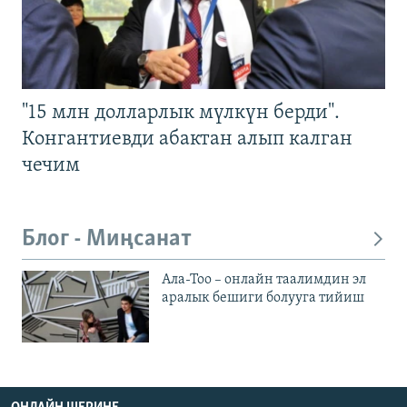
"15 млн долларлык мүлкүн берди".
Конгантиевди абактан алып калган
чечим
Блог - Миңсанат
Ала-Тоо – онлайн таалимдин эл
аралык бешиги болууга тийиш