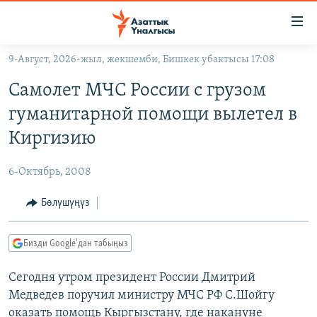
Линктер
Мазмунга
өтүңүз
9-Август, 2026-жыл, жекшемби, Бишкек убактысы 17:08
Навигацияга
ЖАҢЫЛЫКТАР
өтүңүз
Самолет МЧС России с грузом
КЫРГЫЗСТАН
Издөөгө
гуманитарной помощи вылетел в
салыңыз
ДҮЙНӨ
КЫРГЫЗСТАН
Киргизию
УКРАИНА
САЯСАТ
ДҮЙНӨ
6-Октябрь, 2008
АТАЙЫН ИЛИКТӨӨ
ЭКОНОМИКА
БОРБОР АЗИЯ
ТВ ПРОГРАММАЛАР
Бөлүшүңүз
МАДАНИЯТ
ПОДКАСТ
БҮГҮН АЗАТТЫКТА
Бизди Google'дан табыңыз
ӨЗГӨЧӨ ПИКИР
ЭКСПЕРТТЕР ТАЛДАЙТ
Сегодня утром президент России Дмитрий
БИЗ ЖАНА ДҮЙНӨ
Русский
Медведев поручил министру МЧС РФ С.Шойгу
ДАНИСТЕ
оказать помощь Кыргызстану, где накануне