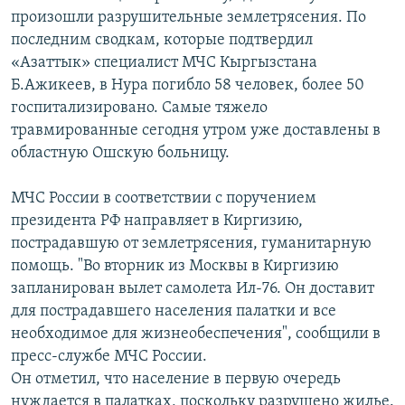
ОНЛАЙН ШЕРИНЕ
произошли разрушительные землетрясения. По
ЭЖЕ-СИҢДИЛЕР
последним сводкам, которые подтвердил
АЗАТТЫК+
«Азаттык» специалист МЧС Кыргызстана
ЫҢГАЙСЫЗ СУРООЛОР
Б.Ажикеев, в Нура погибло 58 человек, более 50
госпитализировано. Самые тяжело
травмированные сегодня утром уже доставлены в
ЭЕ/АРнун бардык сайттары
областную Ошскую больницу.
МЧС России в соответствии с поручением
президента РФ направляет в Киргизию,
пострадавшую от землетрясения, гуманитарную
помощь. "Во вторник из Москвы в Киргизию
запланирован вылет самолета Ил-76. Он доставит
для пострадавшего населения палатки и все
необходимое для жизнеобеспечения", сообщили в
пресс-службе МЧС России.
Он отметил, что население в первую очередь
нуждается в палатках, поскольку разрушено жилье.