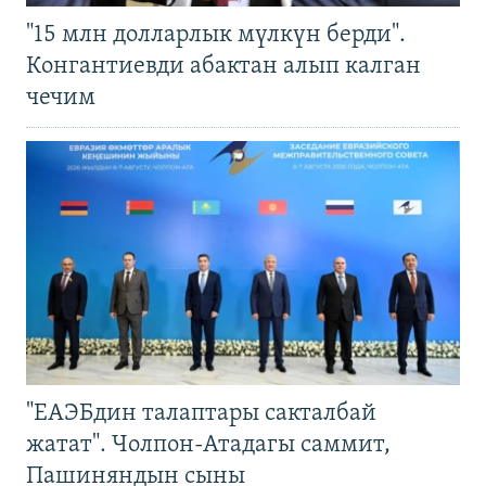
"15 млн долларлык мүлкүн берди".
Конгантиевди абактан алып калган
чечим
"ЕАЭБдин талаптары сакталбай
жатат". Чолпон-Атадагы саммит,
Пашиняндын сыны