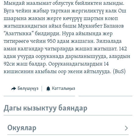
Мындай маалымат облустук бийликтен алынды.
ОНЛАЙН ШЕРИНЕ
ЭЖЕ-СИҢДИЛЕР
Буга чейин жабыр тарткан жергиликтүү калк Ош
АЗАТТЫК+
шаарына жакын жерге көчүрүү шартын коюп
жатышкандыгын айыл башы Муханбет Бапанов
ЫҢГАЙСЫЗ СУРООЛОР
“Азаттыкка” билдирди. Нура айылында жер
титирөөгө чейин 950 адам жашаган. Зилзалада
ЭЕ/АРнун бардык сайттары
аман калгандар чатырларда жашап жатышат. 142
адам учурда ооруканада дарыланышууда, алардын
92си жаш балдар. Ооруканадагылардын 14
кишисинин ахыбалы оор экени айтылууда. (BuS)
Бөлүшүңүз
Катталыңыз
Дагы кызыктуу баяндар
Окуялар