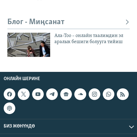
Блог - Миңсанат
Ала-Тоо – онлайн таалимдин эл
аралык бешиги болууга тийиш
ОНЛАЙН ШЕРИНЕ
БИЗ ЖӨНҮНДӨ