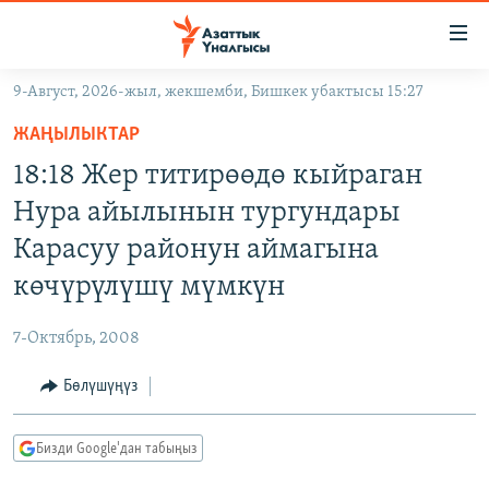
Линктер
Мазмунга
өтүңүз
9-Август, 2026-жыл, жекшемби, Бишкек убактысы 15:27
Навигацияга
ЖАҢЫЛЫКТАР
өтүңүз
ЖАҢЫЛЫКТАР
КЫРГЫЗСТАН
Издөөгө
18:18 Жер титирөөдө кыйраган
салыңыз
ДҮЙНӨ
КЫРГЫЗСТАН
Нура айылынын тургундары
УКРАИНА
САЯСАТ
ДҮЙНӨ
Карасуу районун аймагына
АТАЙЫН ИЛИКТӨӨ
ЭКОНОМИКА
БОРБОР АЗИЯ
көчүрүлүшү мүмкүн
ТВ ПРОГРАММАЛАР
МАДАНИЯТ
7-Октябрь, 2008
ПОДКАСТ
БҮГҮН АЗАТТЫКТА
Бөлүшүңүз
ӨЗГӨЧӨ ПИКИР
ЭКСПЕРТТЕР ТАЛДАЙТ
БИЗ ЖАНА ДҮЙНӨ
Русский
Бизди Google'дан табыңыз
ДАНИСТЕ