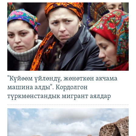
"Күйөөм үйлөндү, жөнөткөн акчама
машина алды". Кордолгон
түркмөнстандык мигрант аялдар