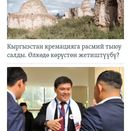
Кыргызстан кремацияга расмий тыюу
салды. Өлкөдө көрүстөн жетиштүүбү?