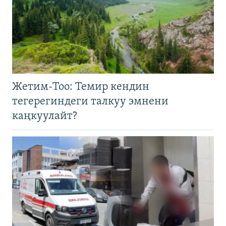
Жетим-Тоо: Темир кендин
тегерегиндеги талкуу эмнени
каңкуулайт?