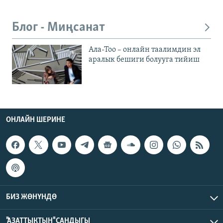
Блог - Миңсанат
Ала-Тоо – онлайн таалимдин эл
аралык бешиги болууга тийиш
ОНЛАЙН ШЕРИНЕ
БИЗ ЖӨНҮНДӨ
"АЗАТТЫКТЫН" САНДЫГЫ