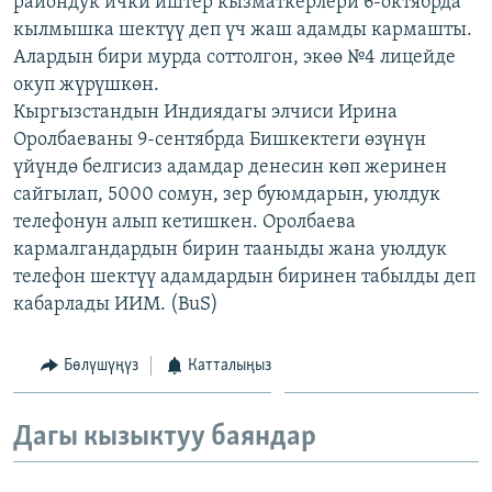
райондук ички иштер кызматкерлери 6-октябрда
ОНЛАЙН ШЕРИНЕ
ЭЖЕ-СИҢДИЛЕР
кылмышка шектүү деп үч жаш адамды кармашты.
Алардын бири мурда соттолгон, экөө №4 лицейде
АЗАТТЫК+
окуп жүрүшкөн.
ЫҢГАЙСЫЗ СУРООЛОР
Кыргызстандын Индиядагы элчиси Ирина
Оролбаеваны 9-сентябрда Бишкектеги өзүнүн
үйүндө белгисиз адамдар денесин көп жеринен
ЭЕ/АРнун бардык сайттары
сайгылап, 5000 сомун, зер буюмдарын, уюлдук
телефонун алып кетишкен. Оролбаева
кармалгандардын бирин тааныды жана уюлдук
телефон шектүү адамдардын биринен табылды деп
кабарлады ИИМ. (BuS)
Бөлүшүңүз
Катталыңыз
Дагы кызыктуу баяндар