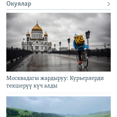
Окуялар
Москвадагы жардыруу: Курьерлерди
текшерүү күч алды