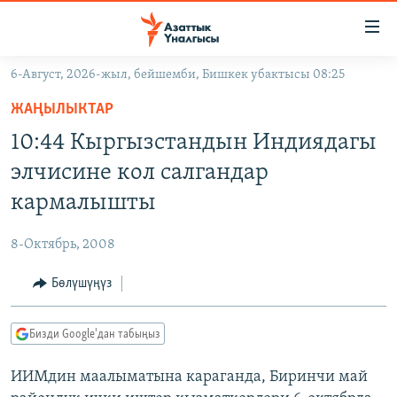
Линктер
Мазмунга
өтүңүз
6-Август, 2026-жыл, бейшемби, Бишкек убактысы 08:25
Навигацияга
ЖАҢЫЛЫКТАР
өтүңүз
ЖАҢЫЛЫКТАР
КЫРГЫЗСТАН
Издөөгө
10:44 Кыргызстандын Индиядагы
салыңыз
ДҮЙНӨ
КЫРГЫЗСТАН
элчисине кол салгандар
УКРАИНА
САЯСАТ
ДҮЙНӨ
кармалышты
АТАЙЫН ИЛИКТӨӨ
ЭКОНОМИКА
БОРБОР АЗИЯ
8-Октябрь, 2008
ТВ ПРОГРАММАЛАР
МАДАНИЯТ
Бөлүшүңүз
ПОДКАСТ
БҮГҮН АЗАТТЫКТА
ӨЗГӨЧӨ ПИКИР
ЭКСПЕРТТЕР ТАЛДАЙТ
Бизди Google'дан табыңыз
БИЗ ЖАНА ДҮЙНӨ
Русский
ИИМдин маалыматына караганда, Биринчи май
ДАНИСТЕ