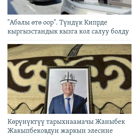
"Абалы өтө оор". Түндүк Кипрде
кыргызстандык кызга кол салуу болду
Көрүнүктүү тарыхнаамачы Жаныбек
Жакыпбековдун жаркын элесине