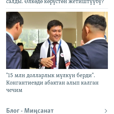
салды. Өлкөдө көрүстөн жетиштүүбү?
"15 млн долларлык мүлкүн берди".
Конгантиевди абактан алып калган
чечим
Блог - Миңсанат