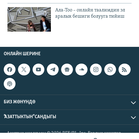
Ала-Тоо – онлайн таалимдин эл
аралык бешиги болууга тийиш
ОНЛАЙН ШЕРИНЕ
БИЗ ЖӨНҮНДӨ
"АЗАТТЫКТЫН" САНДЫГЫ
Азаттык үналгысы © 2026 RFE/RL, Inc. Бардык укуктар