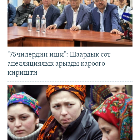
"75чилердин иши": Шаардык сот
апелляциялык арызды кароого
киришти