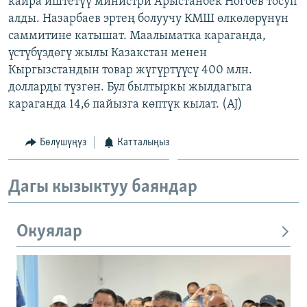
кайра иштетүү министри Арыстанбек Ногоев тосуп
ОНЛАЙН ШЕРИНЕ
ЭЖЕ-СИҢДИЛЕР
алды. Назарбаев эртең болуучу КМШ өлкөлөрүнүн
саммитине катышат. Маалыматка караганда,
АЗАТТЫК+
үстүбүздөгү жылы Казакстан менен
ЫҢГАЙСЫЗ СУРООЛОР
Кыргызстандын товар жүгүртүүсү 400 млн.
долларды түзгөн. Бул былтыркы жылдагыга
караганда 14,6 пайызга көптүк кылат. (AJ)
ЭЕ/АРнун бардык сайттары
Бөлүшүңүз
Катталыңыз
Дагы кызыктуу баяндар
Окуялар