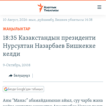
Линктер
Мазмунга
өтүңүз
10-Август, 2026-жыл, дүйшөмбү, Бишкек убактысы 14:38
Навигацияга
ЖАҢЫЛЫКТАР
өтүңүз
ЖАҢЫЛЫКТАР
КЫРГЫЗСТАН
Издөөгө
18:35 Казакстандын президенти
салыңыз
ДҮЙНӨ
КЫРГЫЗСТАН
Нурсултан Назарбаев Бишкекке
УКРАИНА
САЯСАТ
ДҮЙНӨ
келди
АТАЙЫН ИЛИКТӨӨ
ЭКОНОМИКА
БОРБОР АЗИЯ
9-Октябрь, 2008
ТВ ПРОГРАММАЛАР
МАДАНИЯТ
Бөлүшүңүз
ПОДКАСТ
БҮГҮН АЗАТТЫКТА
ӨЗГӨЧӨ ПИКИР
ЭКСПЕРТТЕР ТАЛДАЙТ
Бизди Google'дан табыңыз
БИЗ ЖАНА ДҮЙНӨ
Русский
Аны “Манас” абамайданынан айыл, суу чарба жана
ДАНИСТЕ