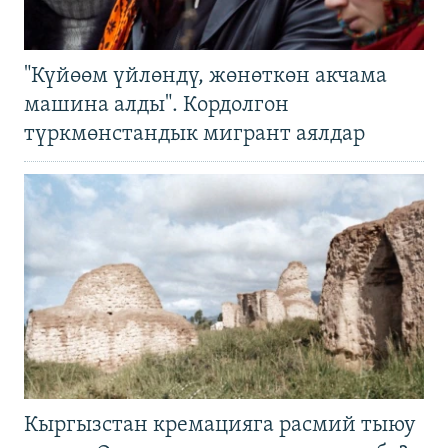
"Күйөөм үйлөндү, жөнөткөн акчама
машина алды". Кордолгон
түркмөнстандык мигрант аялдар
Кыргызстан кремацияга расмий тыюу