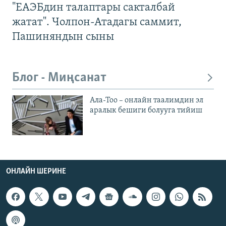
"ЕАЭБдин талаптары сакталбай
жатат". Чолпон-Атадагы саммит,
Пашиняндын сыны
Блог - Миңсанат
Ала-Тоо – онлайн таалимдин эл
аралык бешиги болууга тийиш
ОНЛАЙН ШЕРИНЕ