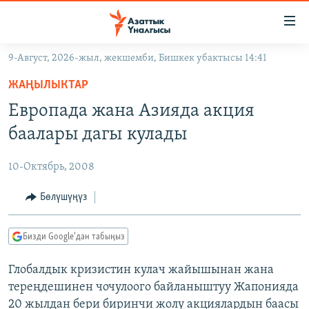
Линктер
Мазмунга
өтүңүз
9-Август, 2026-жыл, жекшемби, Бишкек убактысы 14:41
Навигацияга
ЖАҢЫЛЫКТАР
өтүңүз
ЖАҢЫЛЫКТАР
КЫРГЫЗСТАН
Издөөгө
Европада жана Азияда акция
салыңыз
ДҮЙНӨ
КЫРГЫЗСТАН
баалары дагы кулады
УКРАИНА
САЯСАТ
ДҮЙНӨ
10-Октябрь, 2008
АТАЙЫН ИЛИКТӨӨ
ЭКОНОМИКА
БОРБОР АЗИЯ
ТВ ПРОГРАММАЛАР
Бөлүшүңүз
МАДАНИЯТ
ПОДКАСТ
БҮГҮН АЗАТТЫКТА
Бизди Google'дан табыңыз
ӨЗГӨЧӨ ПИКИР
ЭКСПЕРТТЕР ТАЛДАЙТ
Глобалдык кризистин кулач жайышынан жана
БИЗ ЖАНА ДҮЙНӨ
Русский
тереңдешинен чочулоого байланыштуу Жапонияда
ДАНИСТЕ
20 жылдан бери биринчи жолу акциялардын баасы