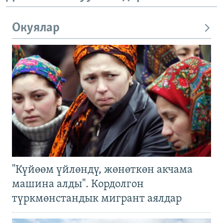
Окуялар
"Күйөөм үйлөндү, жөнөткөн акчама
машина алды". Кордолгон
түркмөнстандык мигрант аялдар