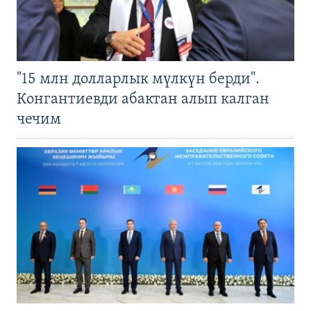
"15 млн долларлык мүлкүн берди".
Конгантиевди абактан алып калган
чечим