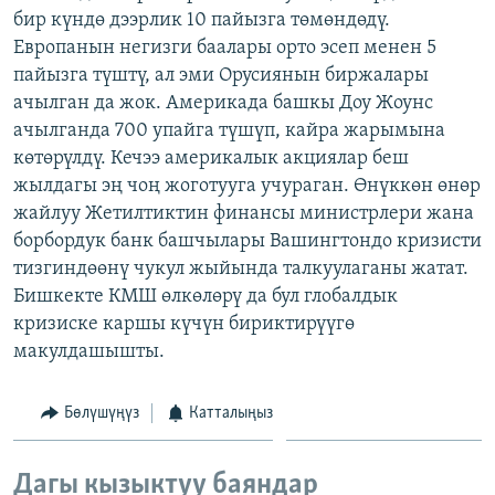
бир күндө дээрлик 10 пайызга төмөндөдү.
ОНЛАЙН ШЕРИНЕ
ЭЖЕ-СИҢДИЛЕР
Европанын негизги баалары орто эсеп менен 5
АЗАТТЫК+
пайызга түштү, ал эми Орусиянын биржалары
ЫҢГАЙСЫЗ СУРООЛОР
ачылган да жок. Америкада башкы Доу Жоунс
ачылганда 700 упайга түшүп, кайра жарымына
көтөрүлдү. Кечээ америкалык акциялар беш
ЭЕ/АРнун бардык сайттары
жылдагы эң чоң жоготууга учураган. Өнүккөн өнөр
жайлуу Жетилтиктин финансы министрлери жана
борбордук банк башчылары Вашингтондо кризисти
тизгиндөөнү чукул жыйында талкуулаганы жатат.
Бишкекте КМШ өлкөлөрү да бул глобалдык
кризиске каршы күчүн бириктирүүгө
макулдашышты.
Бөлүшүңүз
Катталыңыз
Дагы кызыктуу баяндар