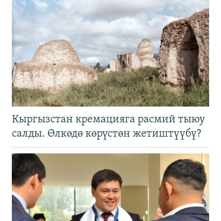
Кыргызстан кремацияга расмий тыюу
салды. Өлкөдө көрүстөн жетиштүүбү?