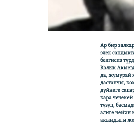
Ар бир залка
элек сандыкт
белгисиз түр
Калык Акыевд
да, жумурай 
дастанчы, ко
дүйнөгө сапа
кара чечеке
түзүп, басма
алиге чейин 
акындыгы жө