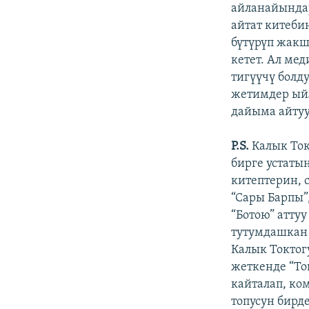
айланайындар
айтат китеби
бүтүрүп жакш
кетет. Ал ме
тигүүчү болд
жетимдер ыйл
дайыма айтуу
P.S.
Калык Ток
бирге устаты
китептерин, 
“Сары Барпы”,
“Ботою” аттуу
тутумдашкан 
Калык Токтог
жеткенде “То
кайталап, ко
топусун бирд