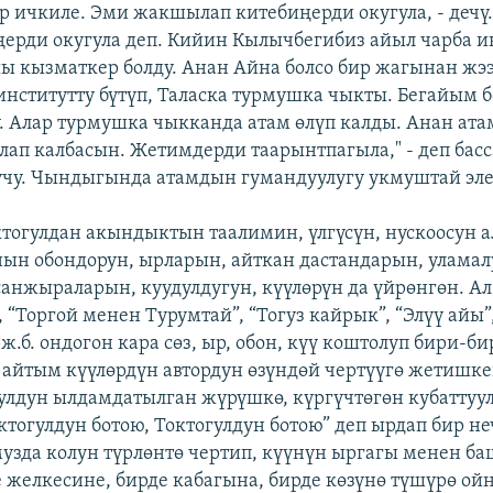
 ичкиле. Эми жакшылап китебиңерди окугула, - дечү
ңерди окугула деп. Кийин Кылычбегибиз айыл чарба и
ы кызматкер болду. Анан Айна болсо бир жагынан жээ
динститутту бүтүп, Таласка турмушка чыкты. Бегайым 
у. Алар турмушка чыкканда атам өлүп калды. Анан ата
ап калбасын. Жетимдерди таарынтпагыла," - деп басс
чу. Чындыгында атамдын гумандуулугу укмуштай эле
тогулдан акындыктын таалимин, үлгүсүн, нускоосун 
нын обондорун, ырларын, айткан дастандарын, уламал
санжыраларын, куудулдугун, күүлөрүн да үйрөнгөн. Ал
 “Торгой менен Турумтай”, “Тогуз кайрык”, “Элүү айы”
 ж.б. ондогон кара сөз, ыр, обон, күү коштолуп бири-б
айтым күүлөрдүн автордун өзүндөй чертүүгө жетишке
улдун ылдамдатылган жүрүшкө, күргүчтөгөн кубаттуу
ктогулдун ботою, Токтогулдун ботою” деп ырдап бир не
музда колун түрлөнтө чертип, күүнүн ыргагы менен б
е желкесине, бирде кабагына, бирде көзүнө түшүрө ойн