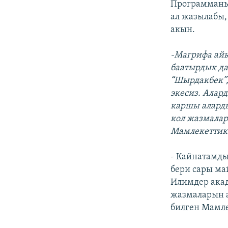
Программаны
ал жазылабы,
акын.
-Магрифа айы
баатырдык да
“Шырдакбек”,
экеcиз. Алар
каршы аларды
кол жазмалар
Мамлекеттик 
- Кайнатамды
бери сары ма
Илимдер ака
жазмаларын а
билген Мамле