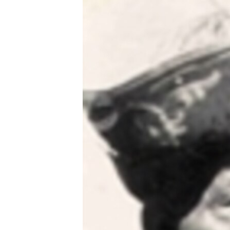
ЭЖЕ-СИҢДИЛЕР
АЗАТТЫК+
ЫҢГАЙСЫЗ СУРООЛОР