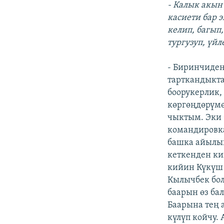
- Калык акын
касиети бар 
келип, багып,
тургузуп, үйл
- Биринчиден
тарткандыкта
боорукерлик,
көргөңдөрүмө
чыктым. Эки 
командировка
башка айылын
кеткенден ки
кийин Күкүш 
Кылычбек бол
баарын өз ба
Баарына тең 
күлүп койчу. 