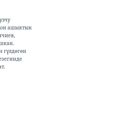
узчу
огон ашыктык
нчиев,
шкан.
 гүлдөгөн
езегинде
т.