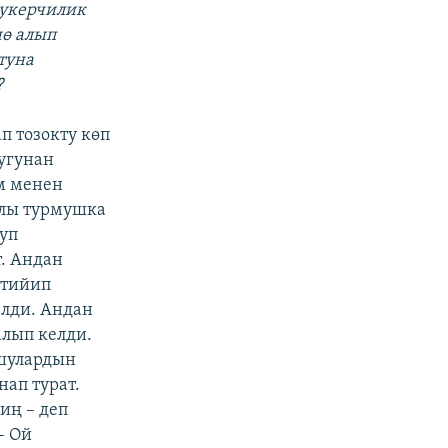
рукерчилик
нө алып
утуна
?
 тозокту көп
угунан
үм менен
ылы турмушка
уп
т. Андан
 тийип
елди. Андан
алып келди.
ушулардын
нап турат.
иң – деп
- Ой