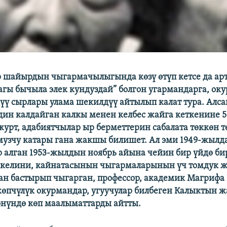
р шайырдын чыгармачылыгында көзү өтүп кетсе да ар
агы бычыла элек кундуздай” болгон угармандарга, ок
дүү сырлары улама шекилдүү айтылып калат тура. Алса
ин калдайган калкы менен келбес жайга кеткенине 5
журт, адабиятчылар ыр берметтерин сабалата төккөн 
музчу катары гана жакшы билишет. Ал эми 1949-жылд
р алган 1953-жылдын ноябрь айына чейин бир үйдө би
й келини, кайнатасынын чыгармаларынын үч томдук
дан бастырып чыгарган, профессор, академик Магрифа
көпчүлүк окурмандар, угуучулар билбеген Калыктын ж
нүндө көп маалыматтарды айтты.