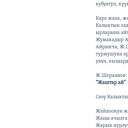
кубултуп, кү
Кара жаак, ж
Калыктын элд
ырларына айт
Жумакадыр Ай
Айрыкча, Ж.
турмушуна ар
улан, кыздар
Ж.Шералиев:
“Жаштар ай”
Сөзү Калыкт
Жайлоонун ж
Жаңы ачылга
Жарык нурлу