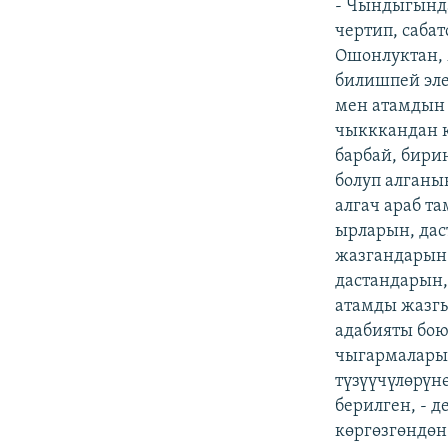
- Чындыгында
чертип, саба
Ошонлуктан,
билишпей эле
мен атамдын 
чыкккандан к
барбай, бирин
болуп алганы
алгач араб т
ырларын, дас
жазгандарын 
дастандарын,
атамды жазгы
адабияты бою
чыгармаларын
түзүүчүлөрүн
берилген, - 
көргөзгөндөн