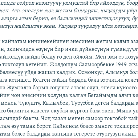
 пенде сейрек кезигүүчү укмуштай бир айкөлдүк, боо
экен. Ата-энелери жок жетим балдарды, кыздарды үйү
 аларга атын берип, өз баласындай алпечтеп,окутуп, б
өнтүп жайлантчу экен. Ушулар тууралуу айта кетсеңиз
 кайнатам кичинекейинен энесинен жетим калып азап
н, экинчиден өзүнүн бир ички дүйнөсүнүн гумандуул
 айкөлдүк пайда болду го деп ойлойм. Мен эми өз көз
 токтолуп кетейин. Жолдошум Салмоорбекке 1949-ж
бөлмөлүү үйдө жашап калдык. Осмонкул, Алымкул бол
га кетишет. Келген сайын бирден бала ээрчитип келе
а Жумгалга барып согушта атасы өлүп, энеси күйөөгө
йин чоң энесинин колунда калган Бегайымды алып к
менен Чүкүштү, Кылычбек, Турусбек деген балдарды 
со биринчи класста окубай жүргөн бала экен. Мына 
ласындай бакты. Чоң казан менен самоор токтобой кай
атам өзү тамак берет. Кайненем болсо эмнеге текшерес
Атам болсо балдарды жанына тегерете отургузуп алып: 