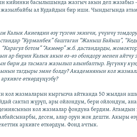
н кийинки басылышында жазгыч акын деп жазабыз –
 жазылбайбы ал Кудайдын бир иши. Чындыгында ата
м Калык Акиевдин өзү түзгөн экинчи, үчүнчү томдор
стандар “Курманбек” баштаган “Жаныш Байыш”, “Кед
 “Карагул ботом” “Акмөөр” ж.б. дастандарды, жомокто
дын ар бирин Калык акын өз-өз обондору менен айтчу 
н бири да тасмага жазылып алынбаптыр. Бүгүнкү кү
ынын тагдыры эмне болду? Академиянын кол жазмал
архивге өткөрдүңүзбү?
н кол жазмаларын кыргызча айтканда 50 жылдан аш
йдай сактап жүрүп, ары ойлондум, бери ойлондум, ана
демиясынын кол жазмалар фондуна бердим. Атамдын 
лбайсынарбы, десем, алар орун жок дешти. Акыры ө
кеттик архивге өткөрдүм. Фонд ачтык.