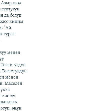
. Азыр ким
нститутун
н да болуп
болсо кийим
м: "Ай
а-турса
.
алуу менен
уу
 Токтогулдун
, Токтогулдун
ири менен
н. Маселен
лукка
че жолу
ашындагы
отуп, өңүн