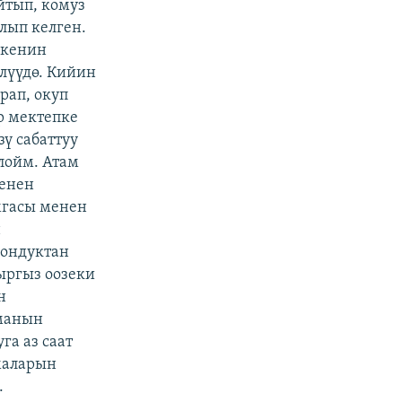
йтып, комуз
лып келген.
экенин
лүүдө. Кийин
рап, окуп
р мектепке
зү сабаттуу
лойм. Атам
менен
мгасы менен
н
шондуктан
ыргыз оозеки
н
мманын
а аз саат
змаларын
.