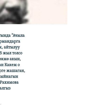
тында “Ачыла
урмандарга
к, айтылуу
5 жыл толсо
төкмө акын,
ан Какем о
рге жашаган,
 жыйнагын
 Рахимова
алгыз