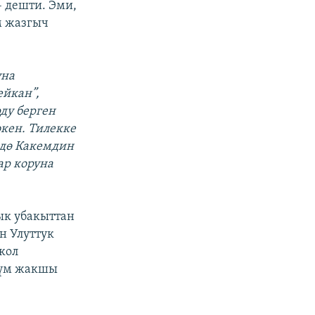
 дешти. Эми,
м жазгыч
уна
ейкан”,
рду берген
экен. Тилекке
ндө Какемдин
ар коруна
ык убакыттан
н Улуттук
кол
зүм жакшы