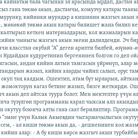
 кайнатам бала чагынан эл арасында ырдап, дастан а
тсыз гана төкмө акын, дастанчы, комузчу катары тааны
 мурунку, кийинки муундар а кишинин жазгыч акын 
, жөнөкөй төкмө акын катары билишет жана билип ке
калтырып кеткен материалдарын, кол жазмаларын ка
ийин чыныгы жазгыч акын экени далилденди. Эч би
чи класстан окубай “А” деген арипти билбей, өзүнөн-ө
н Кудайдын кудуретинин бергенинен болгон го деп ой
амгасын, андан кийин латын тамгасын үйрөнүп, алар 
тандарын жазып, кийин аларды чийип салып, орус та
окуп таң калдым. Ошентип, атам бүт ырларын, айтка
 жомокторун кагаз бетине жазып, бизге жеткирди. О
ч акын деп айтсак туура болот. Мен мектептер үчүн к
нча түзүлгөн программаны карап чыксам алп акынды
 окутуу боюнча алты гана саат берилиптир. Програ
ө “эмне үчүн Калык Акыевдин чыгармачылыгын окутууг
десем, - ал киши төкмө акын да, - дешкенинен кол жа
 кийин алар: - А бу киши көрсө жазгыч акын турбайбы