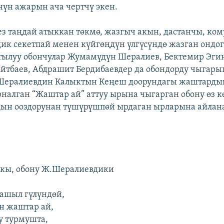
үнүн ажарын ача чертчү экен.
ез таңдай атыккан төкмө, жазгыч акын, дастанчы, ком
ик секетпай менен күйгөңдүн үлгүсүндө жазган онд
ылуу обончулар Жумамүдүн Шералиев, Бектемир Эги
тбаев, Абдрашит Бердибаевдер да обондорду чыгары
Шералиевдин Калыктын Кеңеш доорундагы жаштардын
налган “Жаштар ай” аттуу ырына чыгарган обону өз к
дын ооздорунан түшүрүшпөй ырдаган ырларына айлана
ыкы, обону Ж.Шералиевдики
ашыл гүлүндөй,
н жаштар ай,
у турмушта,