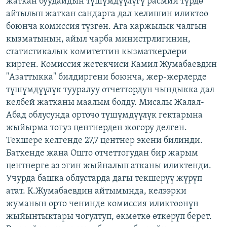
жаткан буудайдын түшүмдүүлүгү расмий түрдө
ОНЛАЙН ШЕРИНЕ
ЭЖЕ-СИҢДИЛЕР
айтылып жаткан сандарга дал келишин иликтөө
боюнча комиссия түзгөн. Ага каржылык чалгын
АЗАТТЫК+
кызматынын, айыл чарба министрлигинин,
ЫҢГАЙСЫЗ СУРООЛОР
статистикалык комитеттин кызматкерлери
кирген. Комиссия жетекчиси Камил Жумабаевдин
"Азаттыкка" билдиргени боюнча, жер-жерлерде
ЭЕ/АРнун бардык сайттары
түшүмдүүлүк тууралуу отчеттордун чындыкка дал
келбей жатканы маалым болду. Мисалы Жалал-
Абад облусунда орточо түшүмдүүлүк гектарына
жыйырма тогуз центнерден жогору делген.
Текшере келгенде 27,7 центнер экени билинди.
Баткенде жана Ошто отчеттогудан бир жарым
центнерге аз эгин жыйналып атканы иликтенди.
Учурда башка облустарда дагы текшерүү жүрүп
атат. К.Жумабаевдин айтымында, келээрки
жуманын орто ченинде комиссия иликтөөнүн
жыйынтыктары чогултуп, өкмөткө өткөрүп берет.