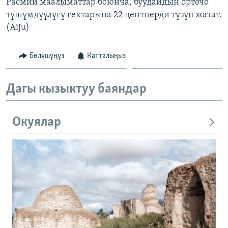
Расмий маалыматтар боюнча, буудайдын орточо
түшүмдүүлүгү гектарына 22 центнерди түзүп жатат.
(AiJu)
Бөлүшүңүз
Катталыңыз
Дагы кызыктуу баяндар
Окуялар