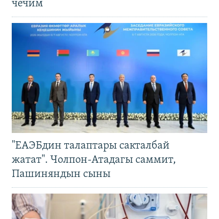
чечим
"ЕАЭБдин талаптары сакталбай
жатат". Чолпон-Атадагы саммит,
Пашиняндын сыны