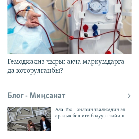
Гемодиализ чыры: акча маркумдарга
да которулганбы?
Блог - Миңсанат
Ала-Тоо – онлайн таалимдин эл
аралык бешиги болууга тийиш