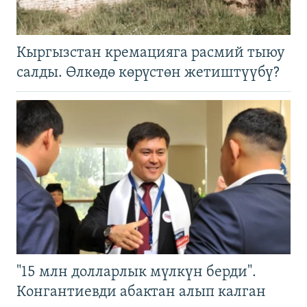
Кыргызстан кремацияга расмий тыюу
салды. Өлкөдө көрүстөн жетиштүүбү?
"15 млн долларлык мүлкүн берди".
Конгантиевди абактан алып калган