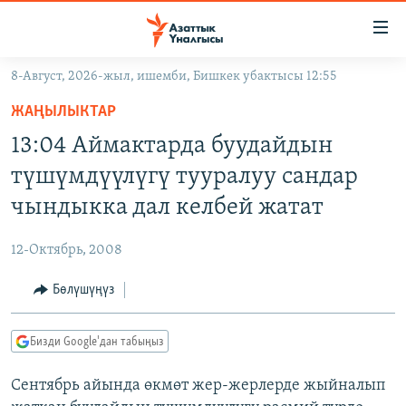
Линктер
Мазмунга
өтүңүз
8-Август, 2026-жыл, ишемби, Бишкек убактысы 12:55
Навигацияга
ЖАҢЫЛЫКТАР
өтүңүз
ЖАҢЫЛЫКТАР
КЫРГЫЗСТАН
Издөөгө
13:04 Аймактарда буудайдын
салыңыз
ДҮЙНӨ
КЫРГЫЗСТАН
түшүмдүүлүгү тууралуу сандар
УКРАИНА
САЯСАТ
ДҮЙНӨ
чындыкка дал келбей жатат
АТАЙЫН ИЛИКТӨӨ
ЭКОНОМИКА
БОРБОР АЗИЯ
12-Октябрь, 2008
ТВ ПРОГРАММАЛАР
МАДАНИЯТ
Бөлүшүңүз
ПОДКАСТ
БҮГҮН АЗАТТЫКТА
ӨЗГӨЧӨ ПИКИР
ЭКСПЕРТТЕР ТАЛДАЙТ
Бизди Google'дан табыңыз
БИЗ ЖАНА ДҮЙНӨ
Русский
Сентябрь айында өкмөт жер-жерлерде жыйналып
ДАНИСТЕ