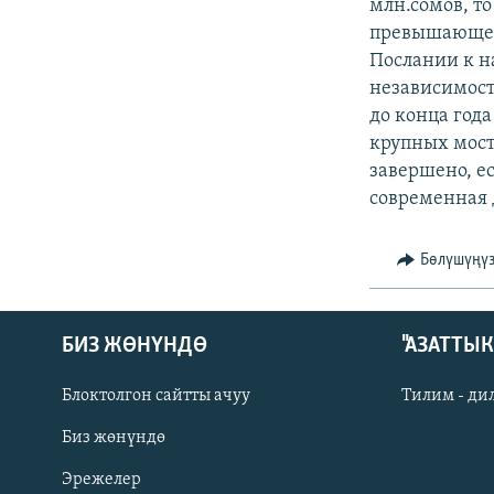
ЭЖЕ-СИҢДИЛЕР
млн.сомов, т
превышающей 
АЗАТТЫК+
Послании к н
ЫҢГАЙСЫЗ СУРООЛОР
независимост
до конца года
крупных мост
завершено, е
современная 
Бөлүшүңү
БИЗ ЖӨНҮНДӨ
"АЗАТТЫ
Блоктолгон сайтты ачуу
Тилим - ди
Биз жөнүндө
Русский
Эрежелер