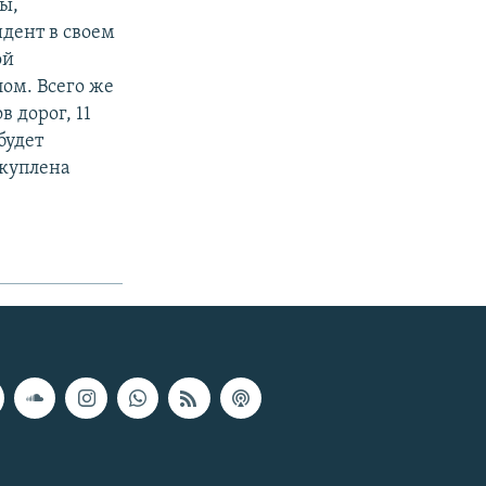
ы,
идент в своем
ой
ом. Всего же
 дорог, 11
будет
акуплена