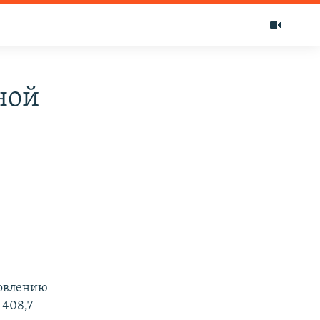
ной
новлению
 408,7