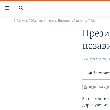
Линктер
Мазмунга
өтүңүз
Издөө
7-Август, 2026-жыл, жума, Бишкек убактысы 21:34
ЖАҢЫЛЫКТАР
Навигацияга
өтүңүз
КЫРГЫЗСТАН
Прези
Издөөгө
ДҮЙНӨ
КЫРГЫЗСТАН
салыңыз
незав
УКРАИНА
САЯСАТ
ДҮЙНӨ
АТАЙЫН ИЛИКТӨӨ
ЭКОНОМИКА
БОРБОР АЗИЯ
17-Октябрь, 20
ТВ ПРОГРАММАЛАР
МАДАНИЯТ
Бөлүшүңү
ПОДКАСТ
БҮГҮН АЗАТТЫКТА
ӨЗГӨЧӨ ПИКИР
ЭКСПЕРТТЕР ТАЛДАЙТ
Бизди Google'д
БИЗ ЖАНА ДҮЙНӨ
За последние
ДАНИСТЕ
дорог увеличе