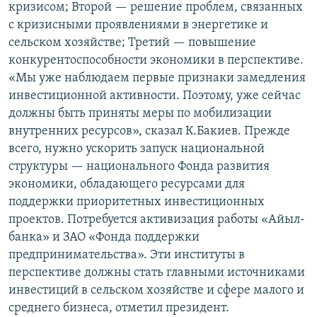
кризисом; Второй — решение проблем, связанных
ОНЛАЙН ШЕРИНЕ
ЭЖЕ-СИҢДИЛЕР
с кризисными проявлениями в энергетике и
АЗАТТЫК+
сельском хозяйстве; Третий — повышение
конкурентоспособности экономики в перспективе.
ЫҢГАЙСЫЗ СУРООЛОР
«Мы уже наблюдаем первые признаки замедления
инвестиционной активности. Поэтому, уже сейчас
ЭЕ/АРнун бардык сайттары
должны быть приняты меры по мобилизации
внутренних ресурсов», сказал К.Бакиев. Прежде
всего, нужно ускорить запуск национальной
структуры — национального Фонда развития
экономики, обладающего ресурсами для
поддержки приоритетных инвестиционных
проектов. Потребуется активизация работы «Айыл-
банка» и ЗАО «Фонда поддержки
предпринимательства». Эти институты в
перспективе должны стать главными источниками
инвестиций в сельском хозяйстве и сфере малого и
среднего бизнеса, отметил президент.