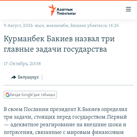
Линктер
Мазмунга
өтүңүз
9-Август, 2026-жыл, жекшемби, Бишкек убактысы 14:26
Навигацияга
ЖАҢЫЛЫКТАР
өтүңүз
Курманбек Бакиев назвал три
КЫРГЫЗСТАН
Издөөгө
главные задачи государства
салыңыз
ДҮЙНӨ
КЫРГЫЗСТАН
17-Октябрь, 2008
УКРАИНА
САЯСАТ
ДҮЙНӨ
АТАЙЫН ИЛИКТӨӨ
ЭКОНОМИКА
БОРБОР АЗИЯ
Бөлүшүңүз
ТВ ПРОГРАММАЛАР
МАДАНИЯТ
Бизди Google'дан табыңыз
ПОДКАСТ
БҮГҮН АЗАТТЫКТА
В своем Послании президент К.Бакиев определил
ӨЗГӨЧӨ ПИКИР
ЭКСПЕРТТЕР ТАЛДАЙТ
три задачи, стоящих перед государством.Первый
БИЗ ЖАНА ДҮЙНӨ
— адекватное реагирование на внешние шоки и
Русский
ДАНИСТЕ
потрясения, связанные с мировым финансовым