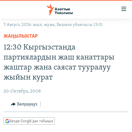
Линктер
Мазмунга
өтүңүз
7-Август, 2026-жыл, жума, Бишкек убактысы 13:01
Навигацияга
ЖАҢЫЛЫКТАР
өтүңүз
ЖАҢЫЛЫКТАР
КЫРГЫЗСТАН
Издөөгө
12:30 Кыргызстанда
салыңыз
ДҮЙНӨ
КЫРГЫЗСТАН
партиялардын жаш канаттары
УКРАИНА
САЯСАТ
ДҮЙНӨ
жаштар жана саясат тууралуу
АТАЙЫН ИЛИКТӨӨ
ЭКОНОМИКА
БОРБОР АЗИЯ
жыйын курат
ТВ ПРОГРАММАЛАР
МАДАНИЯТ
20-Октябрь, 2008
ПОДКАСТ
БҮГҮН АЗАТТЫКТА
Бөлүшүңүз
ӨЗГӨЧӨ ПИКИР
ЭКСПЕРТТЕР ТАЛДАЙТ
БИЗ ЖАНА ДҮЙНӨ
Русский
Бизди Google'дан табыңыз
ДАНИСТЕ