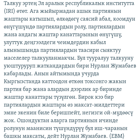
Талкуу эртең Эл аралык республикалык институтта
ОНЛАЙН ШЕРИНЕ
ЭЖЕ-СИҢДИЛЕР
(IRI) өтөт. Ага жыйырмадан ашык партиянын
АЗАТТЫК+
жаштары катышып, өлкөдөгү саясий абал, коомдун
өнүгүшүндө партиялардын ролу, партиялардын
ЫҢГАЙСЫЗ СУРООЛОР
жана андагы жаштар канаттарынын өнүгүшү,
улуттук деңгээлдеги чеимдердин кабыл
ЭЕ/АРнун бардык сайттары
алынышында партиялардын таасири сыяктуу
маселелер талкууланмакчы. Бул тууралуу талкууну
уюштуруруп жаткандардын бири Нурлан Жумабаев
кабарлады. Анын айтымында учурда
Кыргызстанда каттоодон өткөн токсонго жакын
партия бар жана алардын дээрлик ар биринде
жаштар канаттары түзүлгөн. Бирок кээ бир
партиялардын жаштары өз максат-милдеттери
эмне экенин биле беришпейт, негизги ой-мүдөөсү
жок. Ошондуктан аларга партиянын ичинде
ролунун маанисин түшүндүрүү бул иш-чаранын
башкы максаты, дейт Нурлан Жумабаев. (EBM)