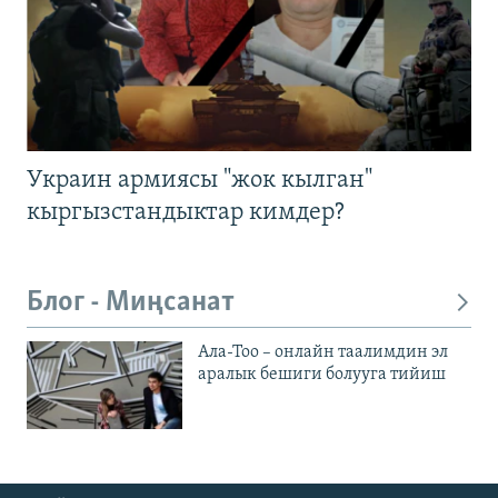
Украин армиясы "жок кылган"
кыргызстандыктар кимдер?
Блог - Миңсанат
Ала-Тоо – онлайн таалимдин эл
аралык бешиги болууга тийиш