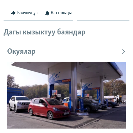
Бөлүшүңүз
Катталыңыз
Дагы кызыктуу баяндар
Окуялар