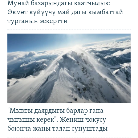
Мунай базарындагы каатчылык:
Өкмөт күйүүчү май дагы кымбаттай
турганын эскертти
"Мыкты даярдыгы барлар гана
чыгышы керек". Жеңиш чокусу
боюнча жаңы талап сунуштады