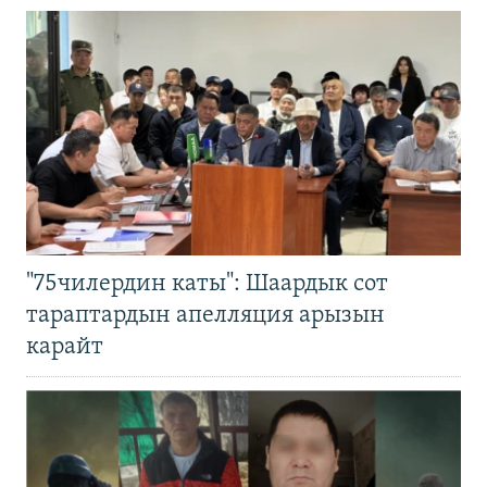
"75чилердин каты": Шаардык сот
тараптардын апелляция арызын
карайт