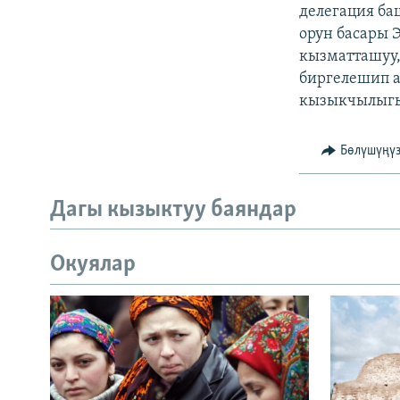
ЭЖЕ-СИҢДИЛЕР
делегация б
орун басары 
АЗАТТЫК+
кызматташуу,
ЫҢГАЙСЫЗ СУРООЛОР
биргелешип а
кызыкчылыгын
Бөлүшүңү
Дагы кызыктуу баяндар
Окуялар