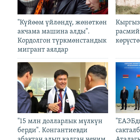
"Күйөөм үйлөндү, жөнөткөн
Кыргыз
акчама машина алды".
расмий
Кордолгон түркмөнстандык
көрүст
мигрант аялдар
"15 млн долларлык мүлкүн
"ЕАЭБд
берди". Конгантиевди
сакталб
абактан алып калган чечим
Атадаг