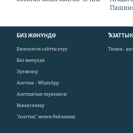
Пашин
БИЗ ЖӨНҮНДӨ
"АЗАТТЫ
Блоктолгон сайтты ачуу
Тилим - ди
Биз жөнүндө
Русский
Эрежелер
Азаттык - WhatsApp
ОНЛАЙН ШЕРИНЕ
Азаттыктын тиркемеси
Вакансиялар
"Азаттык" менен байланыш
ЭЕ/АРнун бардык сайттары