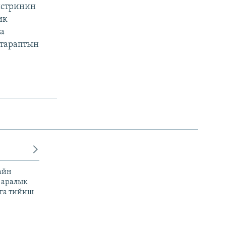
истринин
ик
а
 тараптын
айн
 аралык
га тийиш