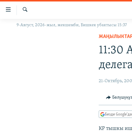
Линктер
Мазмунга
өтүңүз
Издөө
9-Август, 2026-жыл, жекшемби, Бишкек убактысы 15:37
ЖАҢЫЛЫКТАР
Навигацияга
өтүңүз
ЖАҢЫЛЫКТА
КЫРГЫЗСТАН
Издөөгө
11:30
ДҮЙНӨ
КЫРГЫЗСТАН
салыңыз
УКРАИНА
САЯСАТ
ДҮЙНӨ
делег
АТАЙЫН ИЛИКТӨӨ
ЭКОНОМИКА
БОРБОР АЗИЯ
ТВ ПРОГРАММАЛАР
МАДАНИЯТ
21-Октябрь, 20
ПОДКАСТ
БҮГҮН АЗАТТЫКТА
Бөлүшүңү
ӨЗГӨЧӨ ПИКИР
ЭКСПЕРТТЕР ТАЛДАЙТ
БИЗ ЖАНА ДҮЙНӨ
Бизди Google'д
ДАНИСТЕ
КР тышкы иш