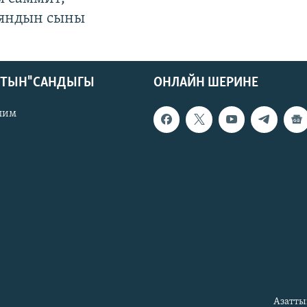
яндын сыны
КТЫН" САНДЫГЫ
ОНЛАЙН ШЕРИНЕ
лим
Азатты