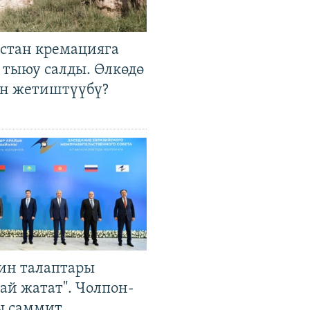
стан кремацияга
 тыюу салды. Өлкөдө
өн жетиштүүбү?
ин талаптары
ай жатат". Чолпон-
ы саммит,