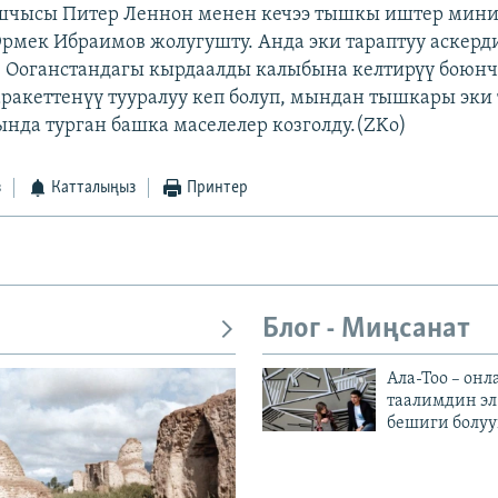
ашчысы Питер Леннон менен кечээ тышкы иштер мин
Эрмек Ибраимов жолугушту. Анда эки тараптуу аскерд
 Ооганстандагы кырдаалды калыбына келтирүү боюнч
ракеттенүү тууралуу кеп болуп, мындан тышкары эки
да турган башка маселелер козголду.(ZKo)
з
Катталыңыз
Принтер
Блог - Миңсанат
Ала-Тоо – онл
таалимдин эл
бешиги болуу