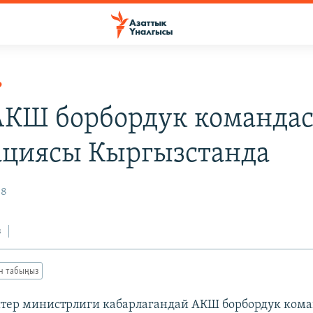
Р
 АКШ борбордук команд
ациясы Кыргызстанда
08
з
ан табыңыз
тер министрлиги кабарлагандай АКШ борбордук ком