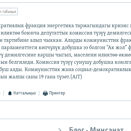
ан табыңыз
ратиялык фракция энергетика тармагындагы кризис
иликтөө боюнча депутаттык комиссия түзүү демилгеси
н тартибине алып чыккан. Аларды коммунисттик фра
 парламенттеги көпчүлүк добушка ээ болгон “Ак жол”
үү демилгесине каршы чыгып, маселени иликтөө өкмө
н белгиледи. Комиссия түзүү сунушу добушка коюлга
обуш алды. Коммунисттик жана социал-демократиялы
ын жалпы саны 19 гана түзөт.(AiT)
з
Катталыңыз
Принтер
Блог - Миңсанат