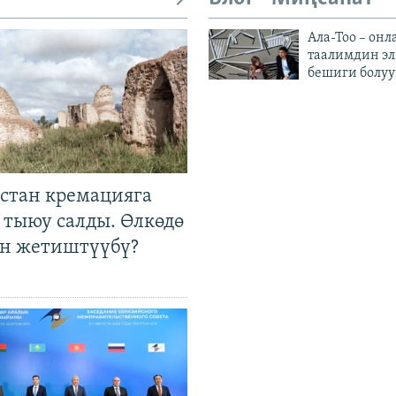
Ала-Тоо – онл
таалимдин эл
бешиги болуу
стан кремацияга
 тыюу салды. Өлкөдө
өн жетиштүүбү?