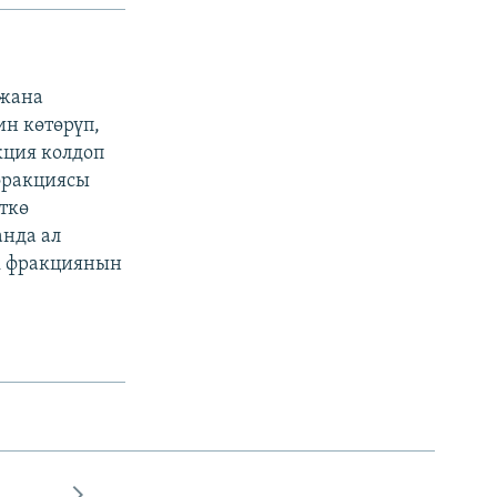
 жана
н көтөрүп,
кция колдоп
 фракциясы
ткө
нда ал
к фракциянын