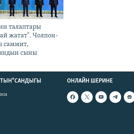
ин талаптары
ай жатат". Чолпон-
ы саммит,
яндын сыны
КТЫН" САНДЫГЫ
ОНЛАЙН ШЕРИНЕ
лим