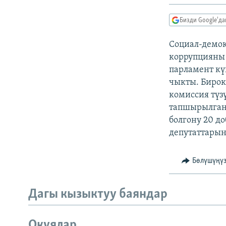
ЭЖЕ-СИҢДИЛЕР
АЗАТТЫК+
Бизди Google'д
ЫҢГАЙСЫЗ СУРООЛОР
Социал-демок
коррупцияны 
парламент кү
чыкты. Бирок
комиссия түз
тапшырылганы
болгону 20 д
депутаттарын
Бөлүшүңү
Дагы кызыктуу баяндар
Окуялар