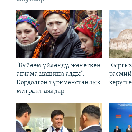
"Күйөөм үйлөндү, жөнөткөн
Кыргыз
акчама машина алды".
расмий
Кордолгон түркмөнстандык
көрүст
мигрант аялдар