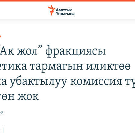
Р
 “Ак жол” фракциясы
етика тармагын иликтөө
а убактылуу комиссия т
гөн жок
08
з