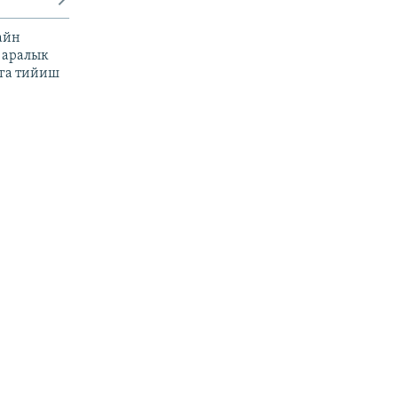
айн
 аралык
га тийиш