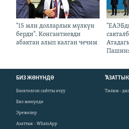
"15 млн долларлык мүлкүн
"ЕАЭБд
берди". Конгантиевди
сакталб
абактан алып калган чечим
Атадаг
Пашин
БИЗ ЖӨНҮНДӨ
"АЗАТТЫ
Блоктолгон сайтты ачуу
Тилим - ди
Биз жөнүндө
Русский
Эрежелер
Азаттык - WhatsApp
ОНЛАЙН ШЕРИНЕ