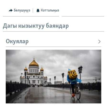
Бөлүшүңүз
Катталыңыз
Дагы кызыктуу баяндар
Окуялар