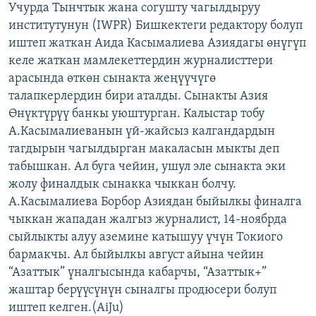
Учурда Тынчтык жана согушту чагылдыруу
ОНЛАЙН ШЕРИНЕ
ЭЖЕ-СИҢДИЛЕР
институтунун (IWPR) Бишкектеги редактору болуп
АЗАТТЫК+
иштеп жаткан Аида Касымалиева Азиядагы өнүгүп
келе жаткан мамлекеттердин журналисттери
ЫҢГАЙСЫЗ СУРООЛОР
арасында өткөн сынакта жеңүүчүгө
талапкерлердин бири аталды. Сынакты Азия
ЭЕ/АРнун бардык сайттары
Өнүктүрүү банкы уюштурган. Калыстар тобу
А.Касымалиеванын үй-жайсыз калгандардын
тагдырын чагылдырган макаласын мыкты деп
табышкан. Ал буга чейин, ушул эле сынакта эки
жолу финалдык сынакка чыккан болчу.
А.Касымалиева Борбор Азиядан быйылкы финалга
чыккан жападан жалгыз журналист, 14-ноябрда
сыйлыкты алуу аземине катышуу үчүн Токиого
бармакчы. Ал быйылкы август айына чейин
“Азаттык” үналгысында кабарчы, “Азаттык+”
жаштар берүүсүнүн сыналгы продюсери болуп
иштеп келген.(AiJu)