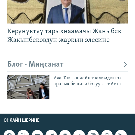
Көрүнүктүү тарыхнаамачы Жаныбек
Жакыпбековдун жаркын элесине
Блог - Миңсанат
Ала-Тоо – онлайн таалимдин эл
аралык бешиги болууга тийиш
ОНЛАЙН ШЕРИНЕ