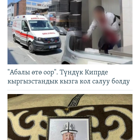
"Абалы өтө оор". Түндүк Кипрде
кыргызстандык кызга кол салуу болду