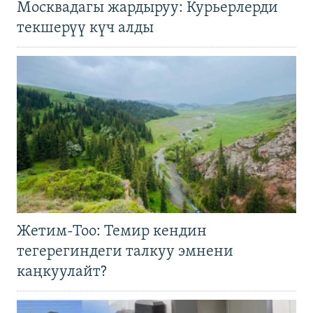
Москвадагы жардыруу: Курьерлерди
текшерүү күч алды
Жетим-Тоо: Темир кендин
тегерегиндеги талкуу эмнени
каңкуулайт?