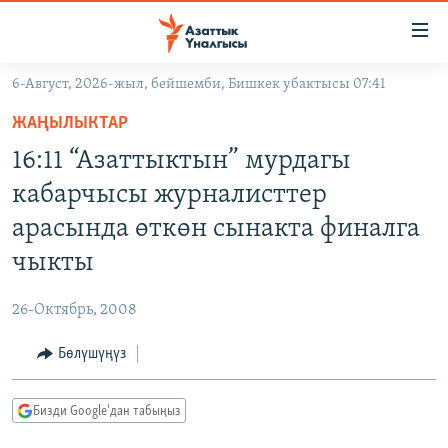
Линктер
Мазмунга
өтүңүз
6-Август, 2026-жыл, бейшемби, Бишкек убактысы 07:41
Навигацияга
ЖАҢЫЛЫКТАР
өтүңүз
ЖАҢЫЛЫКТАР
КЫРГЫЗСТАН
Издөөгө
16:11 “Азаттыктын” мурдагы
салыңыз
ДҮЙНӨ
КЫРГЫЗСТАН
кабарчысы журналисттер
УКРАИНА
САЯСАТ
ДҮЙНӨ
арасында өткөн сынакта финалга
АТАЙЫН ИЛИКТӨӨ
ЭКОНОМИКА
БОРБОР АЗИЯ
чыкты
ТВ ПРОГРАММАЛАР
МАДАНИЯТ
26-Октябрь, 2008
ПОДКАСТ
БҮГҮН АЗАТТЫКТА
Бөлүшүңүз
ӨЗГӨЧӨ ПИКИР
ЭКСПЕРТТЕР ТАЛДАЙТ
БИЗ ЖАНА ДҮЙНӨ
Русский
Бизди Google'дан табыңыз
ДАНИСТЕ