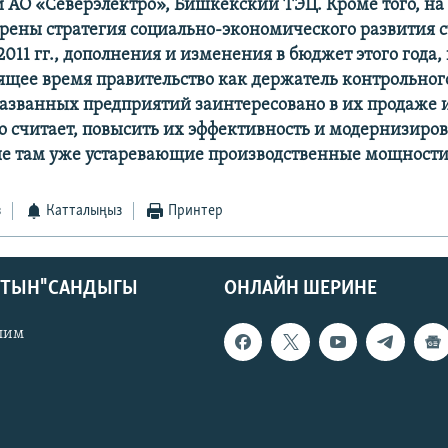
 АО «Северэлектро», Бишкекский ТЭЦ. Кроме того, на
трены стратегия социально-экономического развития 
011 гг., дополнения и изменения в бюджет этого года,
оящее время правительство как держатель контрольног
званных предприятий заинтересовано в их продаже 
но считает, повысить их эффективность и модернизиров
е там уже устаревающие производственные мощности
з
Катталыңыз
Принтер
КТЫН" САНДЫГЫ
ОНЛАЙН ШЕРИНЕ
лим