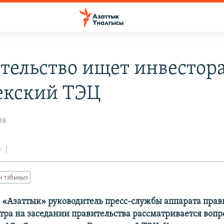
тельство ищет инвестора
кский ТЭЦ
08
з
ан табыңыз
 «Азаттык» руководитель пресс-службы аппарата прав
втра на заседании правительства рассматривается вопр