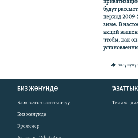
ЭЖЕ-СИҢДИЛЕР
приватизации
будут рассмо
АЗАТТЫК+
период 2009-2
ЫҢГАЙСЫЗ СУРООЛОР
зиме. В наст
акций вышена
чтобы, как о
установленны
Бөлүшүңү
БИЗ ЖӨНҮНДӨ
"АЗАТТЫ
Блоктолгон сайтты ачуу
Тилим - ди
Биз жөнүндө
Русский
Эрежелер
Азаттык - WhatsApp