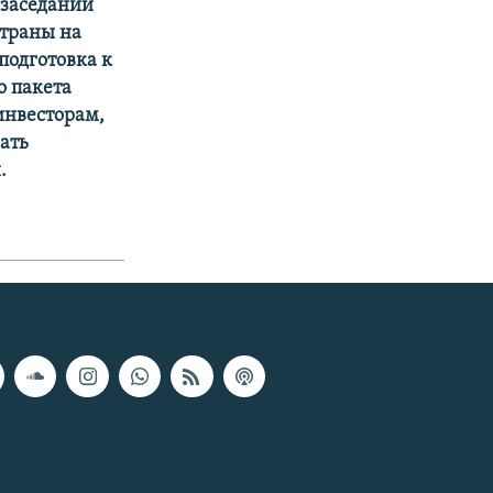
 заседании
страны на
 подготовка к
о пакета
инвесторам,
ать
.