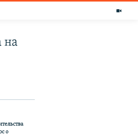
 на
ительства
ос о