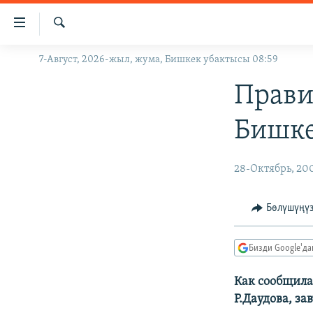
Линктер
Мазмунга
өтүңүз
Издөө
7-Август, 2026-жыл, жума, Бишкек убактысы 08:59
ЖАҢЫЛЫКТАР
Навигацияга
өтүңүз
КЫРГЫЗСТАН
Прави
Издөөгө
ДҮЙНӨ
КЫРГЫЗСТАН
салыңыз
Бишке
УКРАИНА
САЯСАТ
ДҮЙНӨ
АТАЙЫН ИЛИКТӨӨ
ЭКОНОМИКА
БОРБОР АЗИЯ
28-Октябрь, 20
ТВ ПРОГРАММАЛАР
МАДАНИЯТ
Бөлүшүңү
ПОДКАСТ
БҮГҮН АЗАТТЫКТА
ӨЗГӨЧӨ ПИКИР
ЭКСПЕРТТЕР ТАЛДАЙТ
Бизди Google'д
БИЗ ЖАНА ДҮЙНӨ
Как сообщила
ДАНИСТЕ
Р.Даудова, за