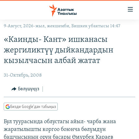
Линктер
Мазмунга
өтүңүз
9-Август, 2026-жыл, жекшемби, Бишкек убактысы 14:47
Навигацияга
ЖАҢЫЛЫКТАР
өтүңүз
«Каинды- Кант» ишканасы
КЫРГЫЗСТАН
Издөөгө
жергиликтүү дыйкандардын
салыңыз
ДҮЙНӨ
КЫРГЫЗСТАН
кызылчасын албай жатат
УКРАИНА
САЯСАТ
ДҮЙНӨ
31-Октябрь, 2008
АТАЙЫН ИЛИКТӨӨ
ЭКОНОМИКА
БОРБОР АЗИЯ
ТВ ПРОГРАММАЛАР
Бөлүшүңүз
МАДАНИЯТ
ПОДКАСТ
БҮГҮН АЗАТТЫКТА
Бизди Google'дан табыңыз
ӨЗГӨЧӨ ПИКИР
ЭКСПЕРТТЕР ТАЛДАЙТ
Бул туурасында облустагы айыл- чарба жана
БИЗ ЖАНА ДҮЙНӨ
Русский
жаратылышты коргоо боюнча бөлүмдүн
ДАНИСТЕ
башчысынын орун басары Өмүрбек Караев