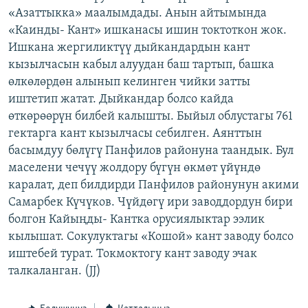
ОНЛАЙН ШЕРИНЕ
«Азаттыкка» маалымдады. Анын айтымында
ЭЖЕ-СИҢДИЛЕР
«Каинды- Кант» ишканасы ишин токтоткон жок.
АЗАТТЫК+
Ишкана жергиликтүү дыйкандардын кант
ЫҢГАЙСЫЗ СУРООЛОР
кызылчасын кабыл алуудан баш тартып, башка
өлкөлөрдөн алынып келинген чийки затты
иштетип жатат. Дыйкандар болсо кайда
ЭЕ/АРнун бардык сайттары
өткөрөөрүн билбей калышты. Быйыл облустагы 761
гектарга кант кызылчасы себилген. Аянттын
басымдуу бөлүгү Панфилов районуна таандык. Бул
маселени чечүү жолдору бүгүн өкмөт үйүндө
каралат, деп билдирди Панфилов районунун акими
Самарбек Күчүков. Чүйдөгү ири заводдордун бири
болгон Кайыңды- Кантка орусиялыктар ээлик
кылышат. Сокулуктагы «Кошой» кант заводу болсо
иштебей турат. Токмоктогу кант заводу эчак
талкаланган. (JJ)