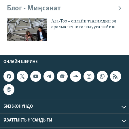
Блог - Миңсанат
Ала-Тоо – онлайн таалимдин эл
аралык бешиги болууга тийиш
ОНЛАЙН ШЕРИНЕ
БИЗ ЖӨНҮНДӨ
"АЗАТТЫКТЫН" САНДЫГЫ