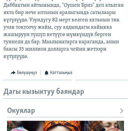
Даббахтын айтымында, "Оушен Бриз" деп аталган
ОНЛАЙН ШЕРИНЕ
ЭЖЕ-СИҢДИЛЕР
яхта бир нече аптанын аралыгында сатылаары
АЗАТТЫК+
күтүлүүдө. Узундугу 82 мерт келген яхтанын тик
ЫҢГАЙСЫЗ СУРООЛОР
учак токтоочу жайы, суу алдындагы кайыкка
жашыруун түшүп кетүүгө мүмкүндүк берген
туннели да бар. Маалыматарга караганда, анын
ЭЕ/АРнун бардык сайттары
баасы 35 миллион долларга чейин жетээри
күтүлүүдө.
Бөлүшүңүз
Катталыңыз
Дагы кызыктуу баяндар
Окуялар