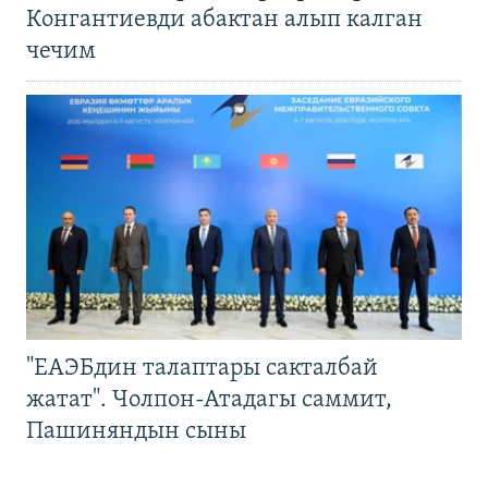
Конгантиевди абактан алып калган
чечим
"ЕАЭБдин талаптары сакталбай
жатат". Чолпон-Атадагы саммит,
Пашиняндын сыны