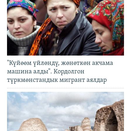
"Күйөөм үйлөндү, жөнөткөн акчама
машина алды". Кордолгон
түркмөнстандык мигрант аялдар