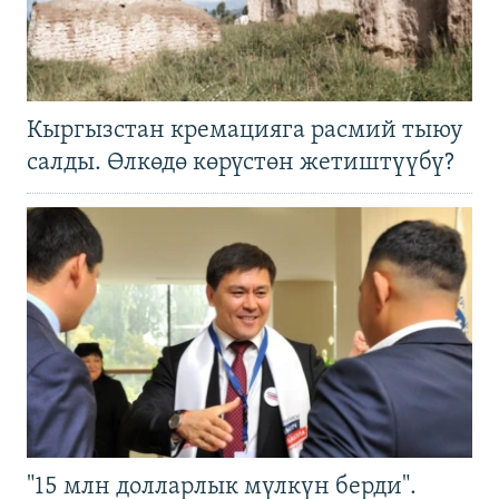
Кыргызстан кремацияга расмий тыюу
салды. Өлкөдө көрүстөн жетиштүүбү?
"15 млн долларлык мүлкүн берди".