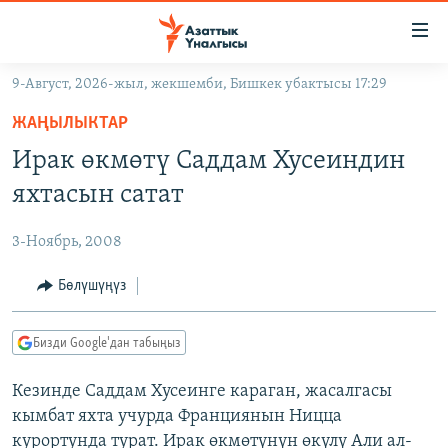
Линктер
Мазмунга
өтүңүз
9-Август, 2026-жыл, жекшемби, Бишкек убактысы 17:29
Навигацияга
ЖАҢЫЛЫКТАР
өтүңүз
ЖАҢЫЛЫКТАР
КЫРГЫЗСТАН
Издөөгө
Ирак өкмөтү Саддам Хусеиндин
салыңыз
ДҮЙНӨ
КЫРГЫЗСТАН
яхтасын сатат
УКРАИНА
САЯСАТ
ДҮЙНӨ
3-Ноябрь, 2008
АТАЙЫН ИЛИКТӨӨ
ЭКОНОМИКА
БОРБОР АЗИЯ
ТВ ПРОГРАММАЛАР
Бөлүшүңүз
МАДАНИЯТ
ПОДКАСТ
БҮГҮН АЗАТТЫКТА
Бизди Google'дан табыңыз
ӨЗГӨЧӨ ПИКИР
ЭКСПЕРТТЕР ТАЛДАЙТ
Кезинде Саддам Хусеинге караган, жасалгасы
БИЗ ЖАНА ДҮЙНӨ
Русский
кымбат яхта учурда Франциянын Ницца
ДАНИСТЕ
курортунда турат. Ирак өкмөтүнүн өкүлү Али ал-