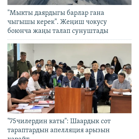
"Мыкты даярдыгы барлар гана
чыгышы керек". Жеңиш чокусу
боюнча жаңы талап сунуштады
"75чилердин каты": Шаардык сот
тараптардын апелляция арызын