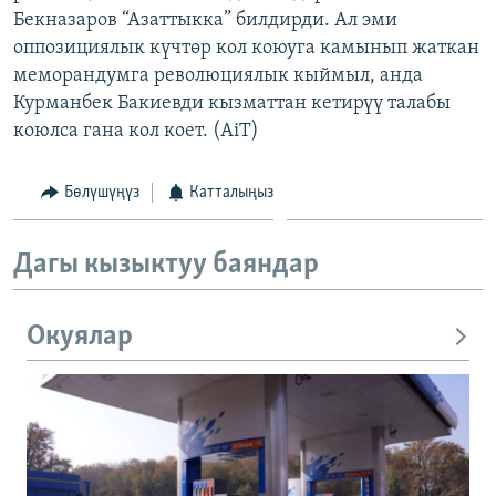
Бекназаров “Азаттыкка” билдирди. Ал эми
ОНЛАЙН ШЕРИНЕ
ЭЖЕ-СИҢДИЛЕР
оппозициялык күчтөр кол коюуга камынып жаткан
АЗАТТЫК+
меморандумга революциялык кыймыл, анда
ЫҢГАЙСЫЗ СУРООЛОР
Курманбек Бакиевди кызматтан кетирүү талабы
коюлса гана кол коет. (AiT)
ЭЕ/АРнун бардык сайттары
Бөлүшүңүз
Катталыңыз
Дагы кызыктуу баяндар
Окуялар