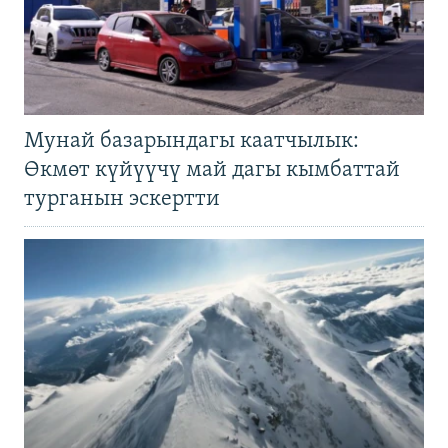
Мунай базарындагы каатчылык:
Өкмөт күйүүчү май дагы кымбаттай
турганын эскертти