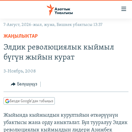
Линктер
Мазмунга
өтүңүз
7-Август, 2026-жыл, жума, Бишкек убактысы 13:37
Навигацияга
ЖАҢЫЛЫКТАР
өтүңүз
ЖАҢЫЛЫКТАР
КЫРГЫЗСТАН
Издөөгө
Элдик революциялык кыймыл
салыңыз
ДҮЙНӨ
КЫРГЫЗСТАН
бүгүн жыйын курат
УКРАИНА
САЯСАТ
ДҮЙНӨ
3-Ноябрь, 2008
АТАЙЫН ИЛИКТӨӨ
ЭКОНОМИКА
БОРБОР АЗИЯ
ТВ ПРОГРАММАЛАР
Бөлүшүңүз
МАДАНИЯТ
ПОДКАСТ
БҮГҮН АЗАТТЫКТА
Бизди Google'дан табыңыз
ӨЗГӨЧӨ ПИКИР
ЭКСПЕРТТЕР ТАЛДАЙТ
Жыйында кыймылдын курултайын өткөрүүнүн
БИЗ ЖАНА ДҮЙНӨ
Русский
убактысы жана орду аныкталат. Бул тууралуу Элдик
ДАНИСТЕ
революциялык кыймылдын лидери Азимбек