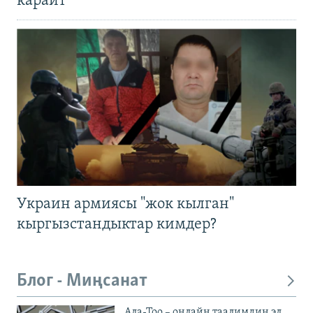
карайт
Украин армиясы "жок кылган"
кыргызстандыктар кимдер?
Блог - Миңсанат
Ала-Тоо – онлайн таалимдин эл