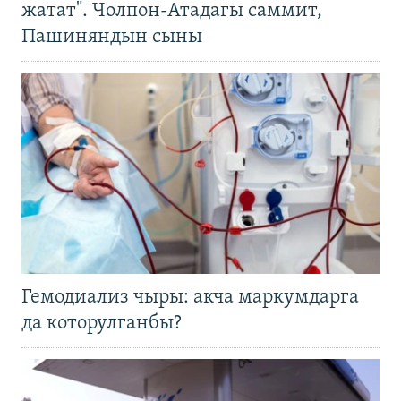
жатат". Чолпон-Атадагы саммит,
Пашиняндын сыны
Гемодиализ чыры: акча маркумдарга
да которулганбы?