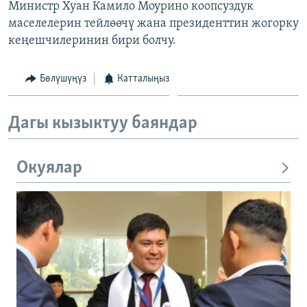
Министр Хуан Камило Моурино коопсуздук
ОНЛАЙН ШЕРИНЕ
ЭЖЕ-СИҢДИЛЕР
маселелерин тейлөөчү жана президенттин жогорку
АЗАТТЫК+
кеңешчилеринин бири болчу.
ЫҢГАЙСЫЗ СУРООЛОР
Бөлүшүңүз
Катталыңыз
ЭЕ/АРнун бардык сайттары
Дагы кызыктуу баяндар
Окуялар