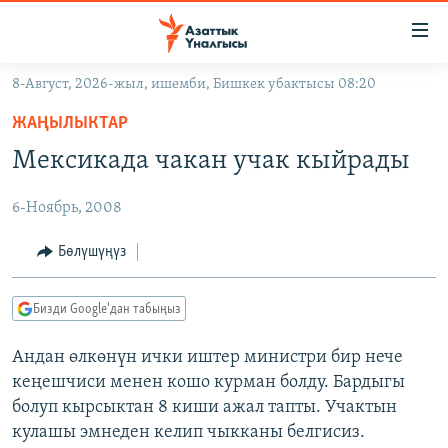
Линктер
Мазмунга
өтүңүз
8-Август, 2026-жыл, ишемби, Бишкек убактысы 08:20
Навигацияга
ЖАҢЫЛЫКТАР
өтүңүз
ЖАҢЫЛЫКТАР
КЫРГЫЗСТАН
Издөөгө
Мексикада чакан учак кыйрады
салыңыз
ДҮЙНӨ
КЫРГЫЗСТАН
6-Ноябрь, 2008
УКРАИНА
САЯСАТ
ДҮЙНӨ
АТАЙЫН ИЛИКТӨӨ
ЭКОНОМИКА
БОРБОР АЗИЯ
Бөлүшүңүз
ТВ ПРОГРАММАЛАР
МАДАНИЯТ
Бизди Google'дан табыңыз
ПОДКАСТ
БҮГҮН АЗАТТЫКТА
Андан өлкөнүн ички иштер министри бир нече
ӨЗГӨЧӨ ПИКИР
ЭКСПЕРТТЕР ТАЛДАЙТ
кеңешчиси менен кошо курман болду. Бардыгы
БИЗ ЖАНА ДҮЙНӨ
болуп кырсыктан 8 киши ажал тапты. Учактын
Русский
кулашы эмнеден келип чыкканы белгисиз.
ДАНИСТЕ