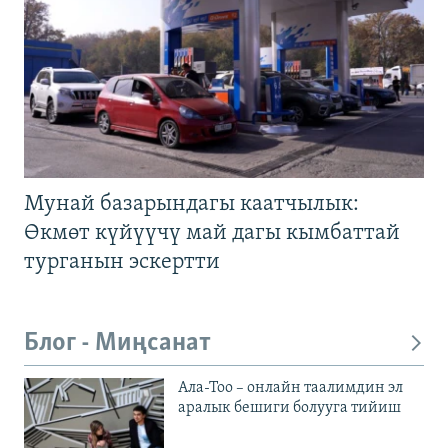
Мунай базарындагы каатчылык:
Өкмөт күйүүчү май дагы кымбаттай
турганын эскертти
Блог - Миңсанат
Ала-Тоо – онлайн таалимдин эл
аралык бешиги болууга тийиш