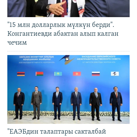
"15 млн долларлык мүлкүн берди".
Конгантиевди абактан алып калган
чечим
"ЕАЭБдин талаптары сакталбай