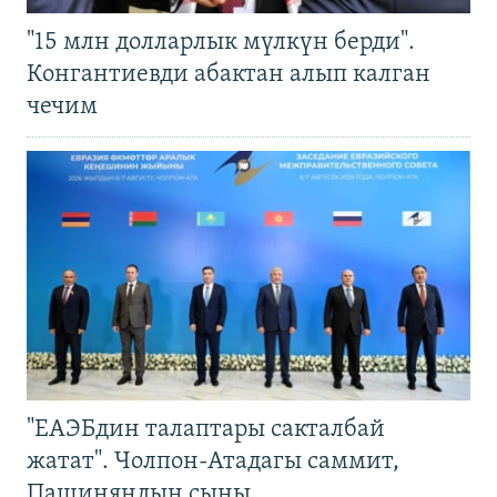
"15 млн долларлык мүлкүн берди".
Конгантиевди абактан алып калган
чечим
"ЕАЭБдин талаптары сакталбай
жатат". Чолпон-Атадагы саммит,
Пашиняндын сыны