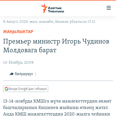
Линктер
Мазмунга
өтүңүз
8-Август, 2026-жыл, ишемби, Бишкек убактысы 17:12
Навигацияга
ЖАҢЫЛЫКТАР
өтүңүз
ЖАҢЫЛЫКТАР
КЫРГЫЗСТАН
Издөөгө
Премьер министр Игорь Чудинов
салыңыз
ДҮЙНӨ
КЫРГЫЗСТАН
Молдовага барат
УКРАИНА
САЯСАТ
ДҮЙНӨ
10-Ноябрь, 2008
АТАЙЫН ИЛИКТӨӨ
ЭКОНОМИКА
БОРБОР АЗИЯ
ТВ ПРОГРАММАЛАР
Бөлүшүңүз
МАДАНИЯТ
ПОДКАСТ
БҮГҮН АЗАТТЫКТА
Бизди Google'дан табыңыз
ӨЗГӨЧӨ ПИКИР
ЭКСПЕРТТЕР ТАЛДАЙТ
13-14-ноябрда КМШга мүчө мамлекеттердин өкмөт
БИЗ ЖАНА ДҮЙНӨ
Русский
башчыларынын Кишинев жыйыны өткөнү жатат.
ДАНИСТЕ
Анда КМШ мамлекеттердин 2020-жылга чейинки