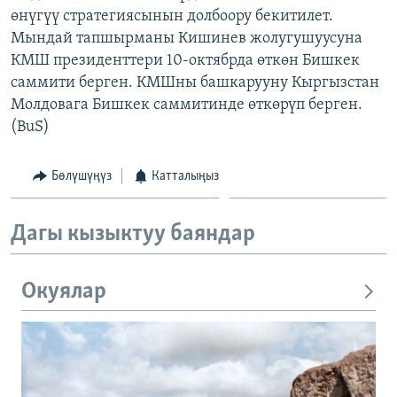
өнүгүү стратегиясынын долбоору бекитилет.
ОНЛАЙН ШЕРИНЕ
ЭЖЕ-СИҢДИЛЕР
Мындай тапшырманы Кишинев жолугушуусуна
АЗАТТЫК+
КМШ президенттери 10-октябрда өткөн Бишкек
ЫҢГАЙСЫЗ СУРООЛОР
саммити берген. КМШны башкарууну Кыргызстан
Молдовага Бишкек саммитинде өткөрүп берген.
(BuS)
ЭЕ/АРнун бардык сайттары
Бөлүшүңүз
Катталыңыз
Дагы кызыктуу баяндар
Окуялар