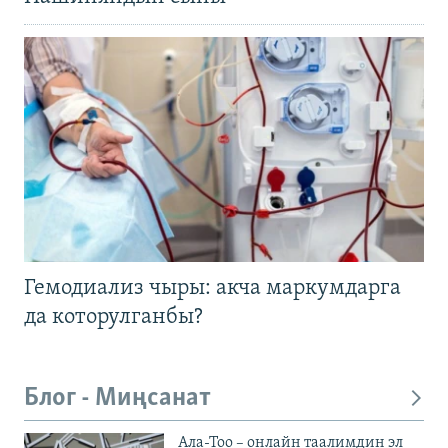
Гемодиализ чыры: акча маркумдарга
да которулганбы?
Блог - Миңсанат
Ала-Тоо – онлайн таалимдин эл