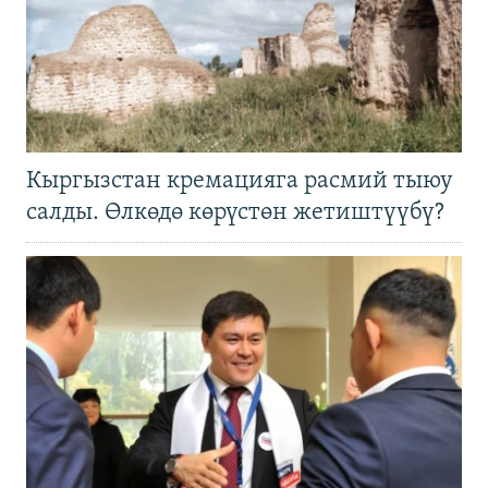
Кыргызстан кремацияга расмий тыюу
салды. Өлкөдө көрүстөн жетиштүүбү?