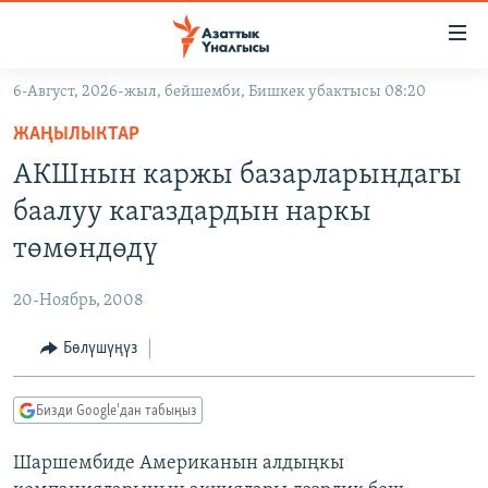
Линктер
Мазмунга
өтүңүз
6-Август, 2026-жыл, бейшемби, Бишкек убактысы 08:20
Навигацияга
ЖАҢЫЛЫКТАР
өтүңүз
ЖАҢЫЛЫКТАР
КЫРГЫЗСТАН
Издөөгө
АКШнын каржы базарларындагы
салыңыз
ДҮЙНӨ
КЫРГЫЗСТАН
баалуу кагаздардын наркы
УКРАИНА
САЯСАТ
ДҮЙНӨ
төмөндөдү
АТАЙЫН ИЛИКТӨӨ
ЭКОНОМИКА
БОРБОР АЗИЯ
20-Ноябрь, 2008
ТВ ПРОГРАММАЛАР
МАДАНИЯТ
Бөлүшүңүз
ПОДКАСТ
БҮГҮН АЗАТТЫКТА
ӨЗГӨЧӨ ПИКИР
ЭКСПЕРТТЕР ТАЛДАЙТ
Бизди Google'дан табыңыз
БИЗ ЖАНА ДҮЙНӨ
Русский
Шаршембиде Американын алдыңкы
ДАНИСТЕ