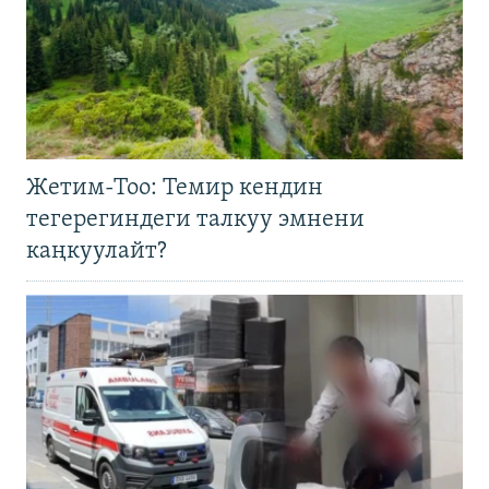
Жетим-Тоо: Темир кендин
тегерегиндеги талкуу эмнени
каңкуулайт?