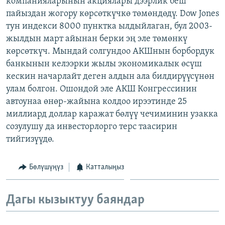
компанияларынын акциялары дээрлик беш
ОНЛАЙН ШЕРИНЕ
ЭЖЕ-СИҢДИЛЕР
пайыздан жогору көрсөткүчкө төмөндөдү. Dow Jones
тун индекси 8000 пунктка ылдыйлаган, бул 2003-
АЗАТТЫК+
жылдын март айынан берки эң эле төмөнкү
ЫҢГАЙСЫЗ СУРООЛОР
көрсөткүч. Мындай солгундоо АКШнын борбордук
банкынын келээрки жылы экономикалык өсүш
кескин начарлайт деген алдын ала билдирүүсүнөн
ЭЕ/АРнун бардык сайттары
улам болгон. Ошондой эле АКШ Конгрессинин
автоунаа өнөр-жайына колдоо ирээтинде 25
миллиард доллар каражат бөлүү чечиминин узакка
созулушу да инвесторлорго терс таасирин
тийгизүүдө.
Бөлүшүңүз
Катталыңыз
Дагы кызыктуу баяндар