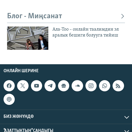
Блог - Миңсанат
Ала-Тоо – онлайн таалимдин эл
аралык бешиги болууга тийиш
ОНЛАЙН ШЕРИНЕ
БИЗ ЖӨНҮНДӨ
"АЗАТТЫКТЫН" САНДЫГЫ