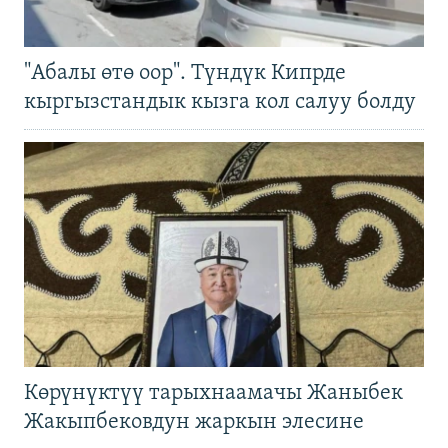
"Абалы өтө оор". Түндүк Кипрде
кыргызстандык кызга кол салуу болду
Көрүнүктүү тарыхнаамачы Жаныбек
Жакыпбековдун жаркын элесине