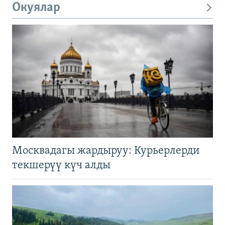
Окуялар
Москвадагы жардыруу: Курьерлерди
текшерүү күч алды