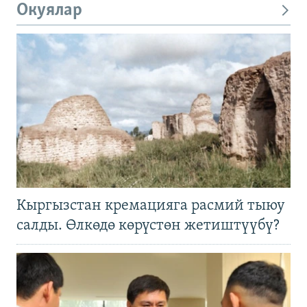
Окуялар
Кыргызстан кремацияга расмий тыюу
салды. Өлкөдө көрүстөн жетиштүүбү?