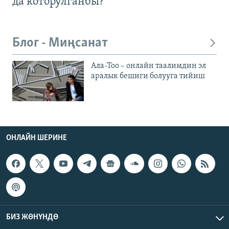
да которулганбы?
Блог - Миңсанат
Ала-Тоо – онлайн таалимдин эл
аралык бешиги болууга тийиш
ОНЛАЙН ШЕРИНЕ
БИЗ ЖӨНҮНДӨ