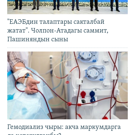
"ЕАЭБдин талаптары сакталбай
жатат". Чолпон-Атадагы саммит,
Пашиняндын сыны
Гемодиализ чыры: акча маркумдарга