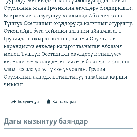
тууралуу Женевада өткөн сүйлөшүүлөрдөн кийин
ОНЛАЙН ШЕРИНЕ
ЭЖЕ-СИҢДИЛЕР
Орусиянын жана Грузиянын өкүлдөрү билдиришти.
Бейрасмий жолугушуу маалында Абхазия жана
АЗАТТЫК+
Түштүк Осетиянын өкүлдөрү да катышып отурушту.
ЫҢГАЙСЫЗ СУРООЛОР
Өткөн айда буга чейинки алгачкы айлампа ага
Грузиядан ажырап кеткен, ал эми Орусия көз
карандысыз өлкөлөр катары тааныган Абхазия
ЭЕ/АРнун бардык сайттары
менен Түштүк Осетиянын өкүлдөрү катышуусу
керекпи же жокпу деген маселе боюнча талаштан
улам тез эле үзгүлтүккө учураган. Грузия
Орусиянын аларды катыштыруу талабына каршы
чыккан.
Бөлүшүңүз
Катталыңыз
Дагы кызыктуу баяндар