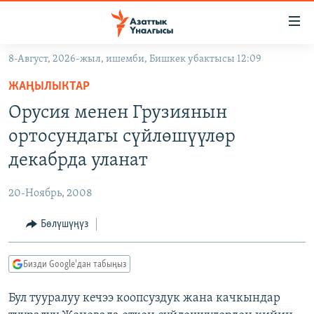
Линктер
Мазмунга
өтүңүз
8-Август, 2026-жыл, ишемби, Бишкек убактысы 12:09
Навигацияга
ЖАҢЫЛЫКТАР
өтүңүз
ЖАҢЫЛЫКТАР
КЫРГЫЗСТАН
Издөөгө
Орусия менен Грузиянын
салыңыз
ДҮЙНӨ
КЫРГЫЗСТАН
ортосундагы сүйлөшүүлөр
УКРАИНА
САЯСАТ
ДҮЙНӨ
декабрда уланат
АТАЙЫН ИЛИКТӨӨ
ЭКОНОМИКА
БОРБОР АЗИЯ
20-Ноябрь, 2008
ТВ ПРОГРАММАЛАР
МАДАНИЯТ
Бөлүшүңүз
ПОДКАСТ
БҮГҮН АЗАТТЫКТА
ӨЗГӨЧӨ ПИКИР
ЭКСПЕРТТЕР ТАЛДАЙТ
Бизди Google'дан табыңыз
БИЗ ЖАНА ДҮЙНӨ
Русский
Бул тууралуу кечээ коопсуздук жана качкындар
ДАНИСТЕ