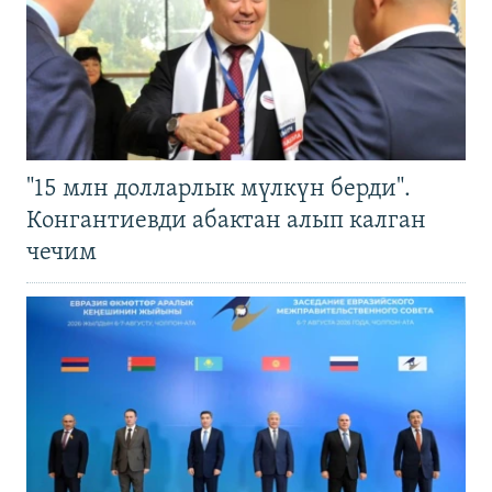
"15 млн долларлык мүлкүн берди".
Конгантиевди абактан алып калган
чечим