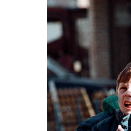
ЭЖЕ-СИҢДИЛЕР
АЗАТТЫК+
ЫҢГАЙСЫЗ СУРООЛОР