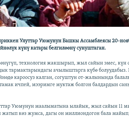
ириккен Улуттар Уюмунун Башкы Ассамблеясы 20-но
йнөлүк күнү катары белгилөөнү сунуштаган.
өнүгүп, технология жакшырып, жыл сайын эмес, күн
ык тармактарындагы ачылыштарга күбө болуудабыз. 
үйнөдө кароосуз калган, согуштун от-жалынында бала
 тамак ичпей, мээримге муктаж болгон балдардын сан
ттар Уюмунун маалыматына ылайык, жыл сайын 11 ми
 жатып көз жумса, дагы он миллиондогон бала майып