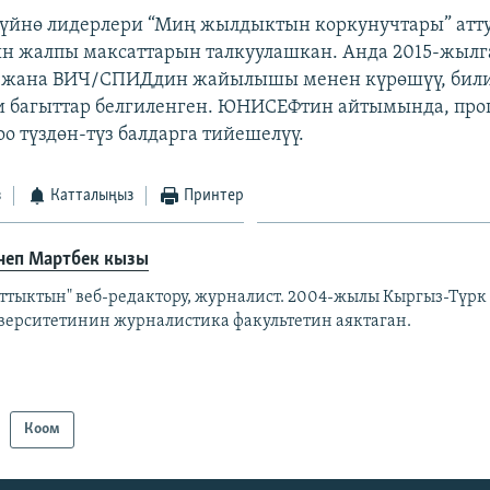
үйнө лидерлери “Миң жылдыктын коркунучтары” атт
н жалпы максаттарын талкуулашкан. Анда 2015-жылг
жана ВИЧ/СПИДдин жайылышы менен күрөшүү, били
и багыттар белгиленген. ЮНИСЕФтин айтымында, про
оо түздөн-түз балдарга тийешелүү.
з
Катталыңыз
Принтер
неп Мартбек кызы
аттыктын" веб-редактору, журналист. 2004-жылы Кыргыз-Түрк
верситетинин журналистика факультетин аяктаган.
Коом