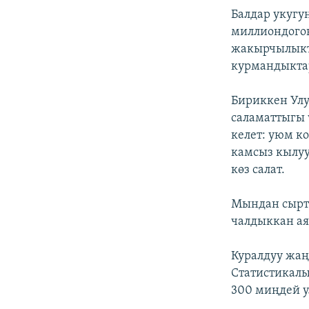
Балдар укугу
миллиондогон
жакырчылыкты
курмандыктар
Бириккен Улу
саламаттыгы 
келет: уюм к
камсыз кылуу
көз салат.
Мындан сыртк
чалдыккан ая
Куралдуу жаң
Статистикалы
300 миңдей у