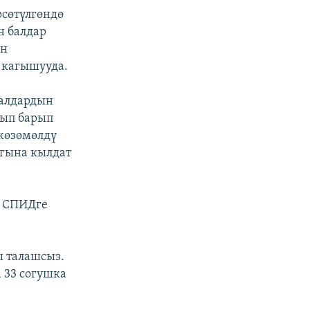
рсөтүлгөндө
н балдар
ун
 кагышууда.
балдардын
лып барып
 көзөмөлдү
ыгына кылдат
м СПИДге
 талашсыз.
 33 согушка