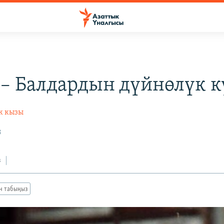
А
 – Балдардын дүйнөлүк к
к кызы
8
з
ан табыңыз