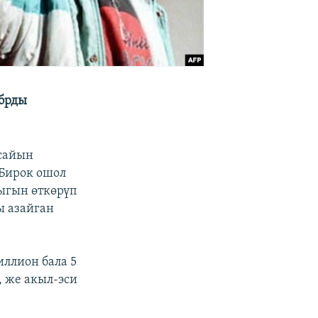
ябрды
 сайын
Бирок ошол
лыгын өткөрүп
ы азайган
ллион бала 5
, же акыл-эси