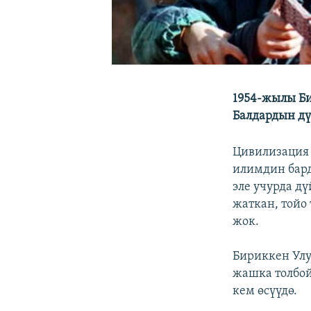
1954-жылы Б
Балдардын дү
Цивилизация 
илимдин бард
эле учурда д
жаткан, тойо
жок.
Бириккен Улу
жашка толбой
кем өсүүдө.