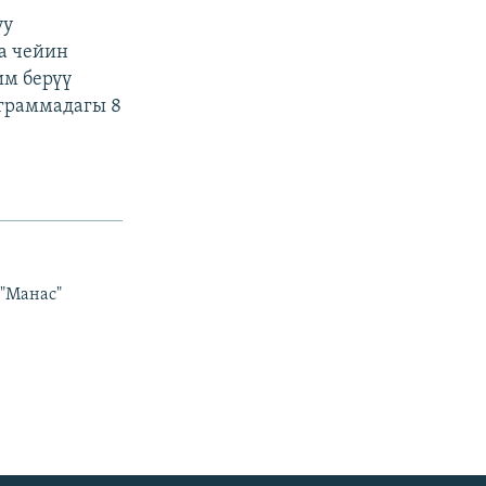
уу
а чейин
м берүү
граммадагы 8
 "Манас"