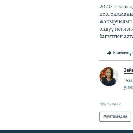
2000-жылы д
программаны
жакырчылык 
өңдүү негизг
багыттын алт
Бөлүшүңү
Зей
"Аз
уни
Куржундар
Мултимедиа