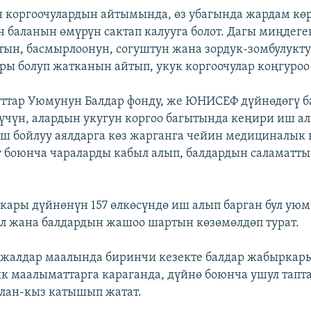
н коргоочулардын айтымында, өз убагында жардам кө
 баланын өмүрүн сактап калууга болот. Дагы миңдеге
н, басмырлоонун, согуштун жана зордук-зомбулукт
ы болуп жатканын айтып, укук коргоочулар коңгуроо
ттар Уюмунун Балдар фонду, же ЮНИСЕФ дүйнөдөгү 
үчүн, алардын укугун коргоо багытында кеңири иш а
ош бойлуу аялдарга көз жарганга чейин медициналык
 боюнча чараларды кабыл алып, балдардын саламатт
ары дүйнөнүн 157 өлкөсүндө иш алып барган бул ую
л жана балдардын жашоо шартын көзөмөлдөп турат.
жалдар маалында биринчи кезекте балдар жабыркары
к маалыматтарга караганда, дүйнө боюнча ушул тапта
лан-кыз катышып жатат.