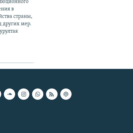
олюционного
ения в
йства страны,
д других мер.
урултая