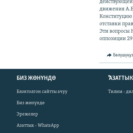
ЭЖЕ-СИҢДИЛЕР
действующей 
движения А.Б
АЗАТТЫК+
Конституцию 
ЫҢГАЙСЫЗ СУРООЛОР
отставки пра
Эти вопросы 
оппозиции 29
Бөлүшүңү
БИЗ ЖӨНҮНДӨ
"АЗАТТЫ
Блоктолгон сайтты ачуу
Тилим - ди
Биз жөнүндө
Русский
Эрежелер
Азаттык - WhatsApp
ОНЛАЙН ШЕРИНЕ