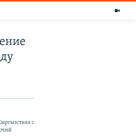
ение
оду
Кыргызстана с
мочий