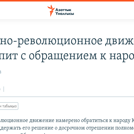
но-революционное движ
пит с обращением к нар
8
з
ан табыңыз
люционное движение намерено обратиться к народу 
держать его решение о досрочном отрешении полно