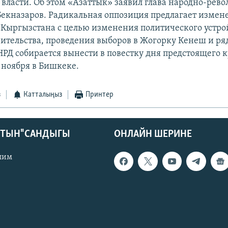
власти. Об этом «Азаттык» заявил глава народно-рев
екназаров. Радикальная оппозиция предлагает измен
Кыргызстана с целью изменения политического устро
вительства, проведения выборов в Жогорку Кенеш и ря
НРД собирается вынести в повестку дня предстоящего к
 ноября в Бишкеке.
з
Катталыңыз
Принтер
КТЫН" САНДЫГЫ
ОНЛАЙН ШЕРИНЕ
лим