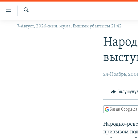
Линктер
Мазмунга
өтүңүз
Издөө
7-Август, 2026-жыл, жума, Бишкек убактысы 21:42
ЖАҢЫЛЫКТАР
Навигацияга
өтүңүз
КЫРГЫЗСТАН
Народ
Издөөгө
ДҮЙНӨ
КЫРГЫЗСТАН
салыңыз
высту
УКРАИНА
САЯСАТ
ДҮЙНӨ
АТАЙЫН ИЛИКТӨӨ
ЭКОНОМИКА
БОРБОР АЗИЯ
24-Ноябрь, 200
ТВ ПРОГРАММАЛАР
МАДАНИЯТ
Бөлүшүңү
ПОДКАСТ
БҮГҮН АЗАТТЫКТА
ӨЗГӨЧӨ ПИКИР
ЭКСПЕРТТЕР ТАЛДАЙТ
Бизди Google'д
БИЗ ЖАНА ДҮЙНӨ
Народно-рево
ДАНИСТЕ
призывом под