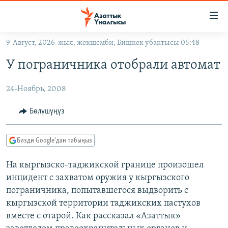
Линктер
Мазмунга
өтүңүз
9-Август, 2026-жыл, жекшемби, Бишкек убактысы 05:48
Навигацияга
ЖАҢЫЛЫКТАР
өтүңүз
У пограничника отобрали автомат
КЫРГЫЗСТАН
Издөөгө
салыңыз
24-Ноябрь, 2008
ДҮЙНӨ
КЫРГЫЗСТАН
УКРАИНА
САЯСАТ
ДҮЙНӨ
Бөлүшүңүз
АТАЙЫН ИЛИКТӨӨ
ЭКОНОМИКА
БОРБОР АЗИЯ
Бизди Google'дан табыңыз
ТВ ПРОГРАММАЛАР
МАДАНИЯТ
ПОДКАСТ
На кыргызско-таджикской границе произошел
БҮГҮН АЗАТТЫКТА
инцидент с захватом оружия у кыргызского
ӨЗГӨЧӨ ПИКИР
ЭКСПЕРТТЕР ТАЛДАЙТ
пограничника, попытавшегося выдворить с
БИЗ ЖАНА ДҮЙНӨ
кыргызской территории таджикских пастухов
Русский
вместе с отарой. Как рассказал «Азаттык»
ДАНИСТЕ