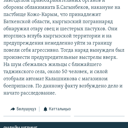
завотделом правоохранительных органов и
ОНЛАЙН ШЕРИНЕ
ЭЖЕ-СИҢДИЛЕР
обороны облакимиата Б.Сагынбеков, накануне на
пастбище Кожо-Карым, что принадлежит
АЗАТТЫК+
Баткенской области, кыргызский пограннаряд
ЫҢГАЙСЫЗ СУРООЛОР
обнаружил отару овец и шестерых пастухов. Они
вторглись вглубь кыргызской территории и на
предупреждения немедленно уйти за границу
ЭЕ/АРнун бардык сайттары
повели себя агрессивно. Тогда наряд вынужден был
произвести предупредительные выстрелы вверх.
На шум сбежались жильцы с ближайшего
таджикского села, около 50 человек, и силой
отобрали автомат Калашникова с магазином
боеприпасов. По данному факту возбуждено дело и
начато расследование.
Бөлүшүңүз
Катталыңыз