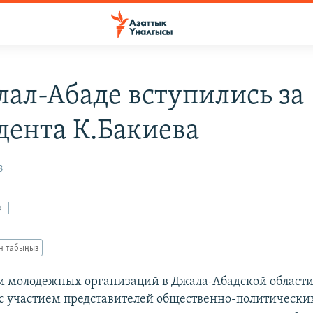
лал-Абаде вступились за
дента К.Бакиева
8
з
ан табыңыз
и молодежных организаций в Джала-Абадской области
 с участием представителей общественно-политических