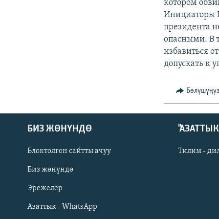
ЭЖЕ-СИҢДИЛЕР
котором обви
Инициаторы К
АЗАТТЫК+
президента н
ЫҢГАЙСЫЗ СУРООЛОР
опасными. В 
избавиться о
допускать к 
Бөлүшүңү
БИЗ ЖӨНҮНДӨ
"АЗАТТЫ
Блоктолгон сайтты ачуу
Тилим - ди
Биз жөнүндө
Русский
Эрежелер
Азаттык - WhatsApp
ОНЛАЙН ШЕРИНЕ