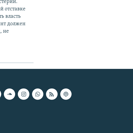
стерии.
й отставке
ь власть
ент должен
, не