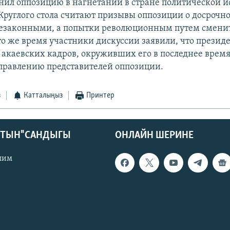
нил оппозицию в нагнетании в стране политической и
руглого стола считают призывы оппозиции о досрочно
езаконными, а попытки революционным путем сменит
то же время участники дискуссии заявили, что презид
т акаевских кадров, окруживших его в последнее время
управлению представителей оппозиции.
з
Катталыңыз
Принтер
КТЫН" САНДЫГЫ
ОНЛАЙН ШЕРИНЕ
лим