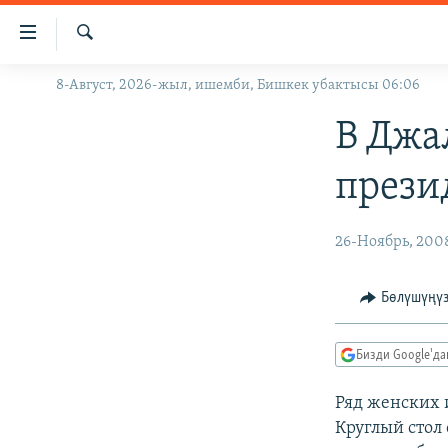
Линктер
Мазмунга
өтүңүз
Издөө
8-Август, 2026-жыл, ишемби, Бишкек убактысы 06:06
ЖАҢЫЛЫКТАР
Навигацияга
өтүңүз
КЫРГЫЗСТАН
В Джа
Издөөгө
ДҮЙНӨ
КЫРГЫЗСТАН
салыңыз
прези
УКРАИНА
САЯСАТ
ДҮЙНӨ
АТАЙЫН ИЛИКТӨӨ
ЭКОНОМИКА
БОРБОР АЗИЯ
26-Ноябрь, 200
ТВ ПРОГРАММАЛАР
МАДАНИЯТ
Бөлүшүңү
ПОДКАСТ
БҮГҮН АЗАТТЫКТА
ӨЗГӨЧӨ ПИКИР
ЭКСПЕРТТЕР ТАЛДАЙТ
Бизди Google'д
БИЗ ЖАНА ДҮЙНӨ
Ряд женских 
ДАНИСТЕ
Круглый стол