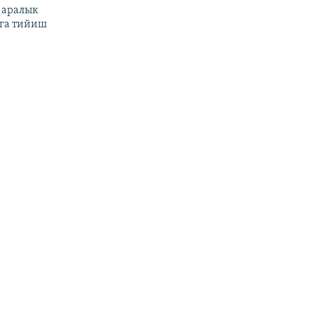
 аралык
га тийиш