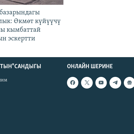
базарындагы
лык: Өкмөт күйүүчү
гы кымбаттай
ын эскертти
КТЫН" САНДЫГЫ
ОНЛАЙН ШЕРИНЕ
лим