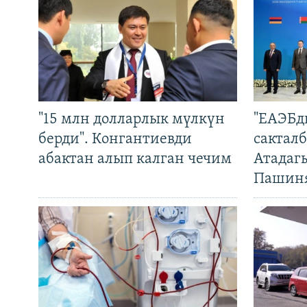
"15 млн долларлык мүлкүн
"ЕАЭБд
берди". Конгантиевди
сакталб
абактан алып калган чечим
Атадаг
Пашин