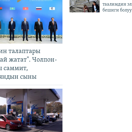
таалимдин эл
бешиги болуу
ин талаптары
ай жатат". Чолпон-
ы саммит,
яндын сыны