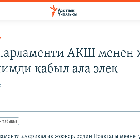
Р
парламенти АКШ менен
имди кабыл ала элек
8
з
ан табыңыз
ламенти америкалык жоокерлердин Ирактагы мөөнөтү