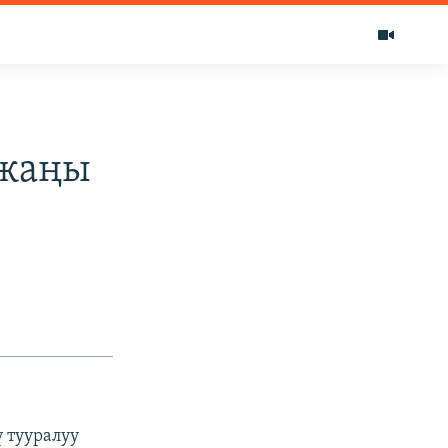
 жаңы
 тууралуу