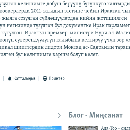
зүлгөн келишимге добуш берүүнү бүгүнкүгө калтырды
оокерлерди 2011-жылдын этегине чейин Ирактан чы
р жылга созулган сүйлөшүүлөрдөн кийин жетишилген
н негизинде түзүлгөн бул документке Ирак парламен
 күтүлгөн. Ирактын премьер-министри Нури ал-Мали
көнүн суверендүүлүгүн калыбына келтирүү үчүн зор ү
дикал шииттердин лидери Моктад ас-Садранын тара
лген бул келишимге каршы болуп келет.
з
Катталыңыз
Принтер
Блог - Миңсанат
Ала-Тоо – онл