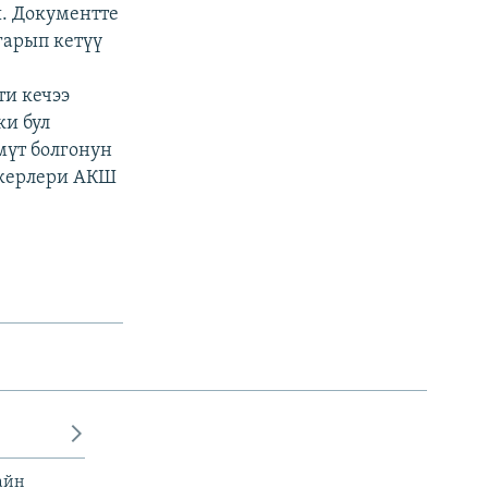
. Документте
гарып кетүү
ти кечээ
ки бул
мүт болгонун
пкерлери АКШ
айн