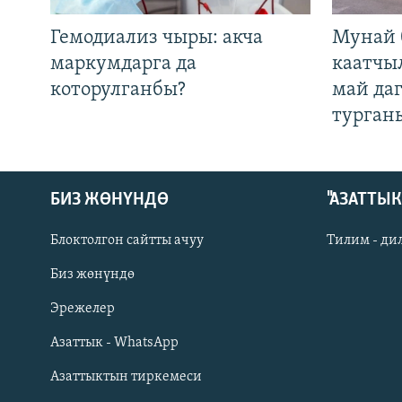
Гемодиализ чыры: акча
Мунай 
маркумдарга да
каатчы
которулганбы?
май да
турган
БИЗ ЖӨНҮНДӨ
"АЗАТТЫ
Блоктолгон сайтты ачуу
Тилим - ди
Биз жөнүндө
Русский
Эрежелер
Азаттык - WhatsApp
ОНЛАЙН ШЕРИНЕ
Азаттыктын тиркемеси