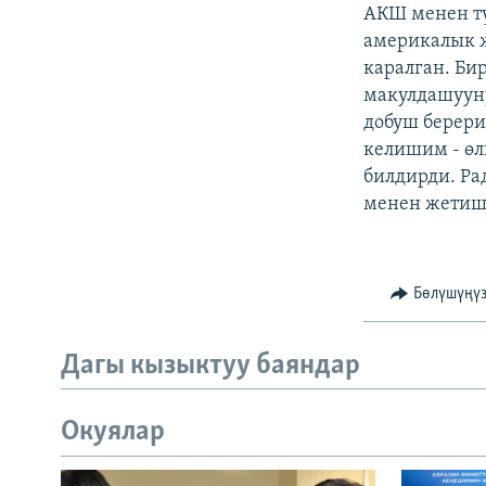
ЭЖЕ-СИҢДИЛЕР
АКШ менен тү
америкалык ж
АЗАТТЫК+
каралган. Би
ЫҢГАЙСЫЗ СУРООЛОР
макулдашууну
добуш берери
келишим - өл
билдирди. Ра
менен жетиши
Бөлүшүңү
Дагы кызыктуу баяндар
Окуялар