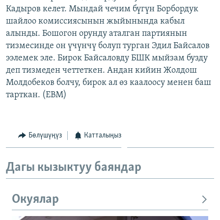
Кадыров келет. Мындай чечим бүгүн Борбордук
ОНЛАЙН ШЕРИНЕ
ЭЖЕ-СИҢДИЛЕР
шайлоо комиссиясынын жыйынында кабыл
АЗАТТЫК+
алынды. Бошогон орунду аталган партиянын
ЫҢГАЙСЫЗ СУРООЛОР
тизмесинде он үчүнчү болуп турган Эдил Байсалов
ээлемек эле. Бирок Байсаловду БШК мыйзам бузду
деп тизмеден четтеткен. Андан кийин Жолдош
ЭЕ/АРнун бардык сайттары
Молдобеков болчу, бирок ал өз каалоосу менен баш
тарткан. (EBM)
Бөлүшүңүз
Катталыңыз
Дагы кызыктуу баяндар
Окуялар