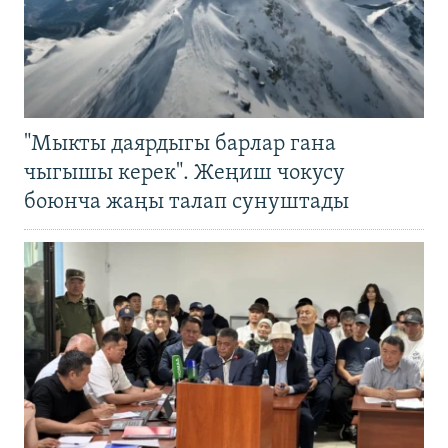
"Мыкты даярдыгы барлар гана
чыгышы керек". Жеңиш чокусу
боюнча жаңы талап сунуштады