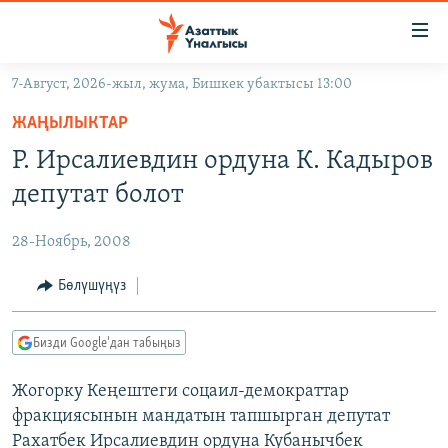
Линктер
Мазмунга
өтүңүз
7-Август, 2026-жыл, жума, Бишкек убактысы 13:00
Навигацияга
ЖАҢЫЛЫКТАР
өтүңүз
ЖАҢЫЛЫКТАР
КЫРГЫЗСТАН
Издөөгө
Р. Ирсалиевдин ордуна К. Кадыров
салыңыз
ДҮЙНӨ
КЫРГЫЗСТАН
депутат болот
УКРАИНА
САЯСАТ
ДҮЙНӨ
28-Ноябрь, 2008
АТАЙЫН ИЛИКТӨӨ
ЭКОНОМИКА
БОРБОР АЗИЯ
ТВ ПРОГРАММАЛАР
Бөлүшүңүз
МАДАНИЯТ
ПОДКАСТ
БҮГҮН АЗАТТЫКТА
Бизди Google'дан табыңыз
ӨЗГӨЧӨ ПИКИР
ЭКСПЕРТТЕР ТАЛДАЙТ
Жогорку Кеңештеги соцаил-демократтар
БИЗ ЖАНА ДҮЙНӨ
Русский
фракциясынын мандатын тапшырган депутат
ДАНИСТЕ
Рахатбек Ирсалиевдин ордуна Кубанычбек