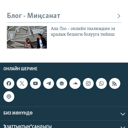
Блог - Миңсанат
Ала-Тоо – онлайн таалимдин эл
аралык бешиги болууга тийиш
ОНЛАЙН ШЕРИНЕ
БИЗ ЖӨНҮНДӨ
"АЗАТТЫКТЫН" САНДЫГЫ