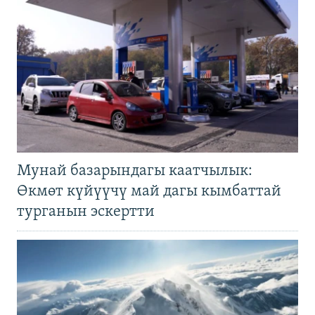
Мунай базарындагы каатчылык:
Өкмөт күйүүчү май дагы кымбаттай
турганын эскертти