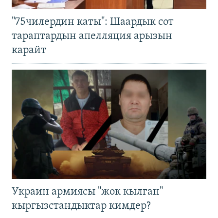
"75чилердин каты": Шаардык сот
тараптардын апелляция арызын
карайт
Украин армиясы "жок кылган"
кыргызстандыктар кимдер?