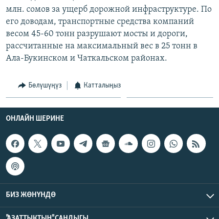
ОНЛАЙН ШЕРИНЕ
млн. сомов за ущерб дорожной инфраструктуре. По
ЭЖЕ-СИҢДИЛЕР
его доводам, транспортные средства компаний
АЗАТТЫК+
весом 45-60 тонн разрушают мосты и дороги,
ЫҢГАЙСЫЗ СУРООЛОР
рассчитанные на максимальный вес в 25 тонн в
Ала-Букинском и Чаткальском районах.
ЭЕ/АРнун бардык сайттары
Бөлүшүңүз
Катталыңыз
ОНЛАЙН ШЕРИНЕ
БИЗ ЖӨНҮНДӨ
"АЗАТТЫКТЫН" САНДЫГЫ