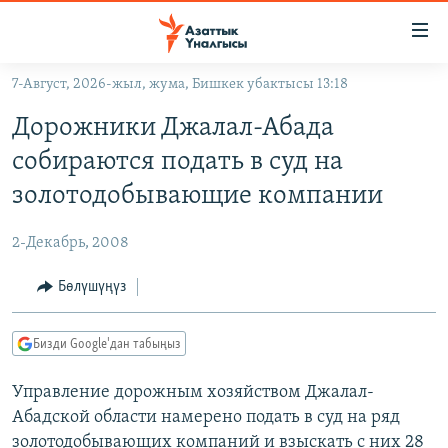
Линктер
Мазмунга
өтүңүз
7-Август, 2026-жыл, жума, Бишкек убактысы 13:18
Навигацияга
ЖАҢЫЛЫКТАР
өтүңүз
Дорожники Джалал-Абада
КЫРГЫЗСТАН
Издөөгө
собираются подать в суд на
салыңыз
ДҮЙНӨ
КЫРГЫЗСТАН
золотодобывающие компании
УКРАИНА
САЯСАТ
ДҮЙНӨ
2-Декабрь, 2008
АТАЙЫН ИЛИКТӨӨ
ЭКОНОМИКА
БОРБОР АЗИЯ
ТВ ПРОГРАММАЛАР
Бөлүшүңүз
МАДАНИЯТ
ПОДКАСТ
БҮГҮН АЗАТТЫКТА
Бизди Google'дан табыңыз
ӨЗГӨЧӨ ПИКИР
ЭКСПЕРТТЕР ТАЛДАЙТ
Управление дорожным хозяйством Джалал-
БИЗ ЖАНА ДҮЙНӨ
Русский
Абадской области намерено подать в суд на ряд
ДАНИСТЕ
золотодобывающих компаний и взыскать с них 28