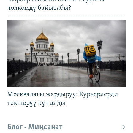
чөлкөмдү байытабы?
Москвадагы жардыруу: Курьерлерди
текшерүү күч алды
Блог - Миңсанат