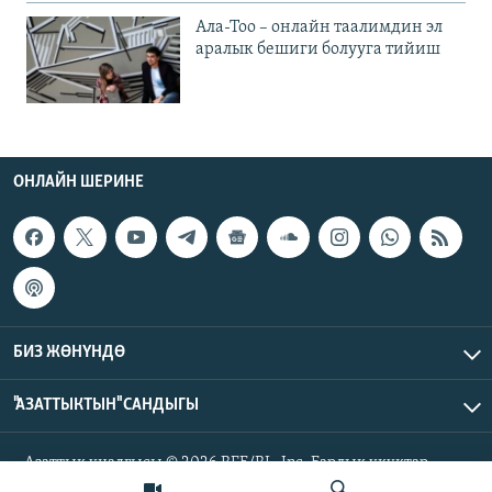
Ала-Тоо – онлайн таалимдин эл
аралык бешиги болууга тийиш
ОНЛАЙН ШЕРИНЕ
БИЗ ЖӨНҮНДӨ
"АЗАТТЫКТЫН" САНДЫГЫ
Азаттык үналгысы © 2026 RFE/RL, Inc. Бардык укуктар
корголгон.