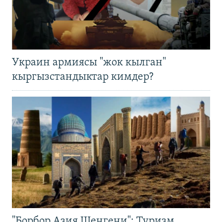
Украин армиясы "жок кылган"
кыргызстандыктар кимдер?
"Борбор Азия Шенгени": Туризм