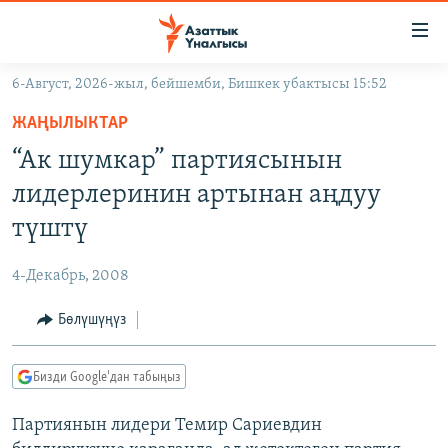
Линктер
Мазмунга
өтүңүз
6-Август, 2026-жыл, бейшемби, Бишкек убактысы 15:52
Навигацияга
ЖАҢЫЛЫКТАР
өтүңүз
ЖАҢЫЛЫКТАР
КЫРГЫЗСТАН
Издөөгө
“Ак шумкар” партиясынын
салыңыз
ДҮЙНӨ
КЫРГЫЗСТАН
лидерлеринин артынан аңдуу
УКРАИНА
САЯСАТ
ДҮЙНӨ
түштү
АТАЙЫН ИЛИКТӨӨ
ЭКОНОМИКА
БОРБОР АЗИЯ
4-Декабрь, 2008
ТВ ПРОГРАММАЛАР
МАДАНИЯТ
Бөлүшүңүз
ПОДКАСТ
БҮГҮН АЗАТТЫКТА
ӨЗГӨЧӨ ПИКИР
ЭКСПЕРТТЕР ТАЛДАЙТ
Бизди Google'дан табыңыз
БИЗ ЖАНА ДҮЙНӨ
Русский
Партиянын лидери Темир Сариевдин
ДАНИСТЕ