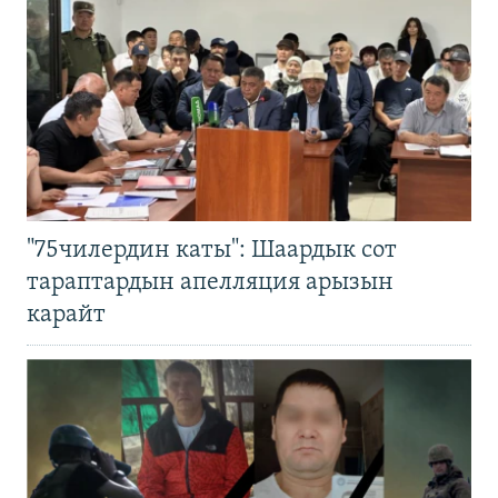
"75чилердин каты": Шаардык сот
тараптардын апелляция арызын
карайт