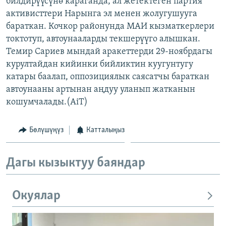
билдирүүсүнө караганда, ал жетектеген партия
ОНЛАЙН ШЕРИНЕ
ЭЖЕ-СИҢДИЛЕР
активисттери Нарынга эл менен жолугушууга
бараткан. Кочкор районунда МАИ кызматкерлери
АЗАТТЫК+
токтотуп, автоунааларды текшерүүго алышкан.
ЫҢГАЙСЫЗ СУРООЛОР
Темир Сариев мындай аракеттерди 29-ноябрдагы
курултайдан кийинки бийликтин куугунтугу
катары баалап, оппозициялык саясатчы бараткан
ЭЕ/АРнун бардык сайттары
автоунааны артынан аңдуу уланып жатканын
кошумчалады.(AiT)
Бөлүшүңүз
Катталыңыз
Дагы кызыктуу баяндар
Окуялар