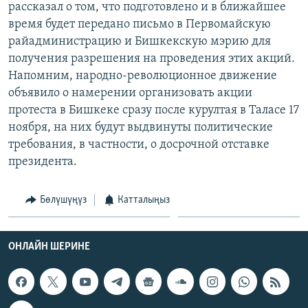
рассказал о том, что подготовлено и в ближайшее
ОНЛАЙН ШЕРИНЕ
ЭЖЕ-СИҢДИЛЕР
время будет передано письмо в Первомайскую
АЗАТТЫК+
райадминистрацию и Бишкекскую мэрию для
получения разрешения на проведения этих акций.
ЫҢГАЙСЫЗ СУРООЛОР
Напомним, народно-революционное движение
объявило о намерении организовать акции
ЭЕ/АРнун бардык сайттары
протеста в Бишкеке сразу после курултая в Таласе 17
ноября, на них будут выдвинуты политические
требования, в частности, о досрочной отставке
президента.
Бөлүшүңүз
Катталыңыз
ОНЛАЙН ШЕРИНЕ