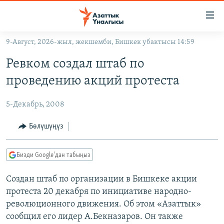
Линктер
Мазмунга
өтүңүз
9-Август, 2026-жыл, жекшемби, Бишкек убактысы 14:59
Навигацияга
ЖАҢЫЛЫКТАР
өтүңүз
Ревком создал штаб по
КЫРГЫЗСТАН
Издөөгө
проведению акций протеста
салыңыз
ДҮЙНӨ
КЫРГЫЗСТАН
5-Декабрь, 2008
УКРАИНА
САЯСАТ
ДҮЙНӨ
АТАЙЫН ИЛИКТӨӨ
ЭКОНОМИКА
БОРБОР АЗИЯ
Бөлүшүңүз
ТВ ПРОГРАММАЛАР
МАДАНИЯТ
Бизди Google'дан табыңыз
ПОДКАСТ
БҮГҮН АЗАТТЫКТА
Создан штаб по организации в Бишкеке акции
ӨЗГӨЧӨ ПИКИР
ЭКСПЕРТТЕР ТАЛДАЙТ
протеста 20 декабря по инициативе народно-
БИЗ ЖАНА ДҮЙНӨ
революционного движения. Об этом «Азаттык»
Русский
ДАНИСТЕ
сообщил его лидер А.Бекназаров. Он также