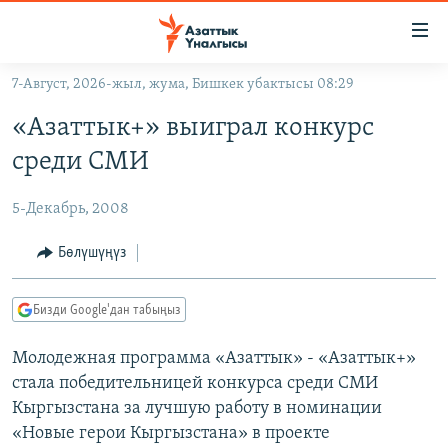
Линктер
Мазмунга
өтүңүз
7-Август, 2026-жыл, жума, Бишкек убактысы 08:29
Навигацияга
ЖАҢЫЛЫКТАР
өтүңүз
«Азаттык+» выиграл конкурс
КЫРГЫЗСТАН
Издөөгө
среди СМИ
салыңыз
ДҮЙНӨ
КЫРГЫЗСТАН
5-Декабрь, 2008
УКРАИНА
САЯСАТ
ДҮЙНӨ
АТАЙЫН ИЛИКТӨӨ
ЭКОНОМИКА
БОРБОР АЗИЯ
Бөлүшүңүз
ТВ ПРОГРАММАЛАР
МАДАНИЯТ
Бизди Google'дан табыңыз
ПОДКАСТ
БҮГҮН АЗАТТЫКТА
Молодежная программа «Азаттык» - «Азаттык+»
ӨЗГӨЧӨ ПИКИР
ЭКСПЕРТТЕР ТАЛДАЙТ
стала победительницей конкурса среди СМИ
БИЗ ЖАНА ДҮЙНӨ
Кыргызстана за лучшую работу в номинации
Русский
ДАНИСТЕ
«Новые герои Кыргызстана» в проекте