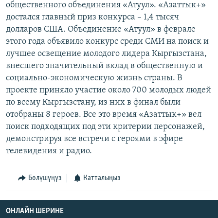
общественного объединения «Атуул». «Азаттык+»
ОНЛАЙН ШЕРИНЕ
ЭЖЕ-СИҢДИЛЕР
достался главный приз конкурса – 1,4 тысяч
АЗАТТЫК+
долларов США. Объединение «Атуул» в феврале
этого года объявило конкурс среди СМИ на поиск и
ЫҢГАЙСЫЗ СУРООЛОР
лучшее освещение молодого лидера Кыргызстана,
внесшего значительный вклад в общественную и
ЭЕ/АРнун бардык сайттары
социально-экономическую жизнь страны. В
проекте приняло участие около 700 молодых людей
по всему Кыргызстану, из них в финал были
отобраны 8 героев. Все это время «Азаттык+» вел
поиск подходящих под эти критерии персонажей,
демонстрируя все встречи с героями в эфире
телевидения и радио.
Бөлүшүңүз
Катталыңыз
ОНЛАЙН ШЕРИНЕ