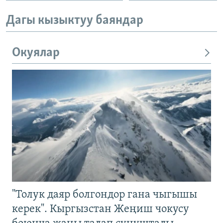
Дагы кызыктуу баяндар
Окуялар
"Толук даяр болгондор гана чыгышы
керек". Кыргызстан Жеңиш чокусу