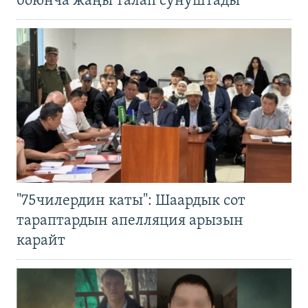
боюнча жаңы талап сунуштады
"75чилердин каты": Шаардык сот
тараптардын апелляция арызын
карайт