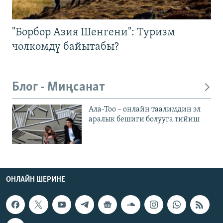
"Борбор Азия Шенгени": Туризм
чөлкөмдү байытабы?
Блог - Миңсанат
Ала-Тоо – онлайн таалимдин эл
аралык бешиги болууга тийиш
ОНЛАЙН ШЕРИНЕ