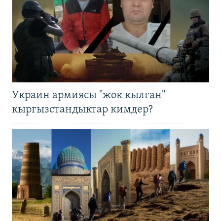
Украин армиясы "жок кылган"
кыргызстандыктар кимдер?