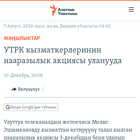
Линктер
Мазмунга
өтүңүз
7-Август, 2026-жыл, жума, Бишкек убактысы 04:42
Навигацияга
ЖАҢЫЛЫКТАР
өтүңүз
ЖАҢЫЛЫКТАР
КЫРГЫЗСТАН
Издөөгө
УТРК кызматкерлеринин
салыңыз
ДҮЙНӨ
КЫРГЫЗСТАН
нааразылык акциясы уланууда
УКРАИНА
САЯСАТ
ДҮЙНӨ
10-Декабрь, 2008
АТАЙЫН ИЛИКТӨӨ
ЭКОНОМИКА
БОРБОР АЗИЯ
ТВ ПРОГРАММАЛАР
Бөлүшүңүз
МАДАНИЯТ
ПОДКАСТ
БҮГҮН АЗАТТЫКТА
Бизди Google'дан табыңыз
ӨЗГӨЧӨ ПИКИР
ЭКСПЕРТТЕР ТАЛДАЙТ
Улуттук телеканалдын жетекчиси Мелис
БИЗ ЖАНА ДҮЙНӨ
Русский
Эшимкановду кызматтан кетирүүнү талап кылган
ДАНИСТЕ
нааразылык акциясы 3-декабрдан бери уланып