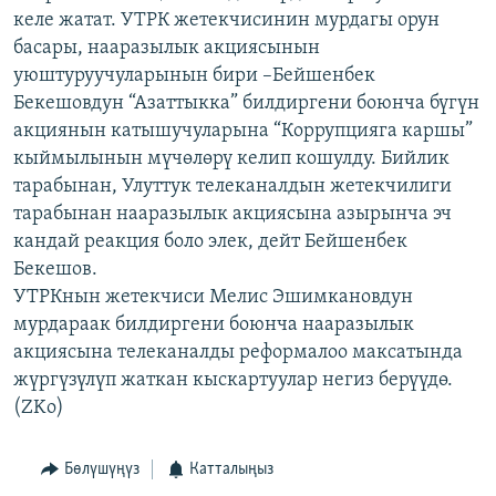
келе жатат. УТРК жетекчисинин мурдагы орун
ОНЛАЙН ШЕРИНЕ
ЭЖЕ-СИҢДИЛЕР
басары, нааразылык акциясынын
АЗАТТЫК+
уюштуруучуларынын бири –Бейшенбек
ЫҢГАЙСЫЗ СУРООЛОР
Бекешовдун “Азаттыкка” билдиргени боюнча бүгүн
акциянын катышучуларына “Коррупцияга каршы”
кыймылынын мүчөлөрү келип кошулду. Бийлик
ЭЕ/АРнун бардык сайттары
тарабынан, Улуттук телеканалдын жетекчилиги
тарабынан нааразылык акциясына азырынча эч
кандай реакция боло элек, дейт Бейшенбек
Бекешов.
УТРКнын жетекчиси Мелис Эшимкановдун
мурдараак билдиргени боюнча нааразылык
акциясына телеканалды реформалоо максатында
жүргүзүлүп жаткан кыскартуулар негиз берүүдө.
(ZKo)
Бөлүшүңүз
Катталыңыз