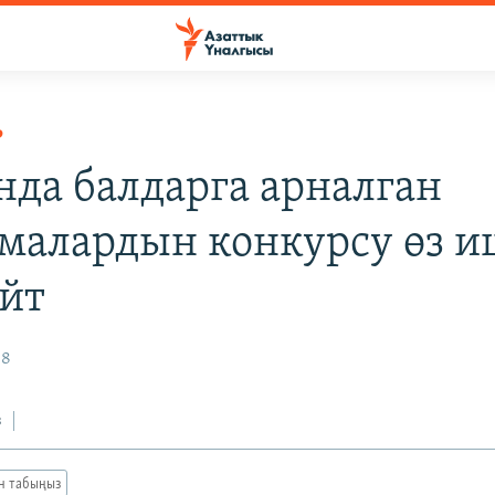
Р
да балдарга арналган
малардын конкурсу өз 
йт
08
з
ан табыңыз