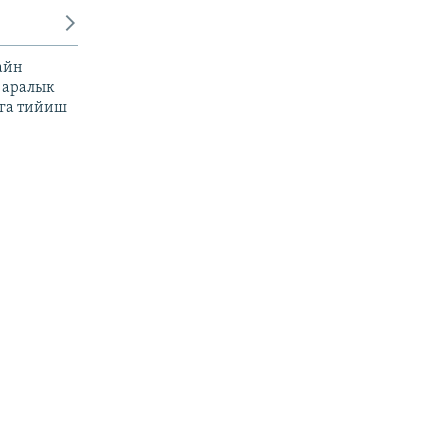
айн
 аралык
га тийиш