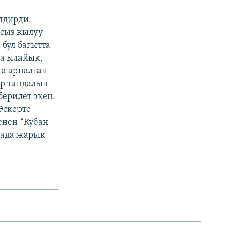
лдирди.
сыз кылуу
бул багытта
а ылайык,
а арналган
ор тандалып
ерилет экен.
Эскерте
енен “Кубан
скада жарык