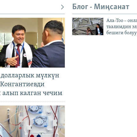
Блог - Миңсанат
Ала-Тоо – онл
таалимдин эл
бешиги болуу
н долларлык мүлкүн
. Конгантиевди
н алып калган чечим