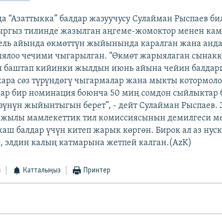
да “Азаттыкка” балдар жазуучусу Сулайман Рыспаев би
ыргыз тилинде жазылган аңгеме-жомоктор менен кам
ель айында өкмөттүн жыйынында каралган жана анда 
ялоо чечими чыгарылган. “Өкмөт жарыялаган сынакк
 баштап кийинки жылдын июнь айына чейин балдарг
кара сөз түрүндөгү чыгармалар жана мыкты котормол
 ар бир номинация боюнча 50 миң сомдон сыйлыктар б
өзүнүн жыйынтыгын берет”, - дейт Сулайман Рыспаев. 
н жылы мамлекеттик тил комиссиясынын демилгеси м
 жаш балдар үчүн китеп жарык көргөн. Бирок ал аз ну
, элдин калың катмарына жетпей калган.(AzK)
з
Катталыңыз
Принтер