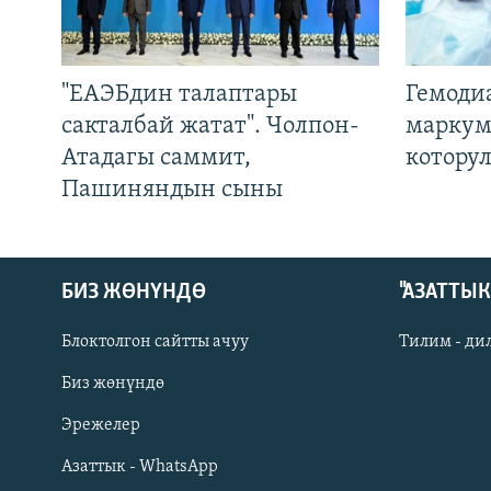
"ЕАЭБдин талаптары
Гемоди
сакталбай жатат". Чолпон-
маркум
Атадагы саммит,
котору
Пашиняндын сыны
БИЗ ЖӨНҮНДӨ
"АЗАТТЫ
Блоктолгон сайтты ачуу
Тилим - ди
Биз жөнүндө
Русский
Эрежелер
Азаттык - WhatsApp
ОНЛАЙН ШЕРИНЕ