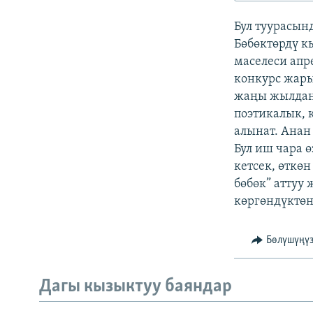
ЭЖЕ-СИҢДИЛЕР
Бул туурасын
АЗАТТЫК+
Бөбөктөрдү к
ЫҢГАЙСЫЗ СУРООЛОР
маселеси апр
конкурс жары
жаңы жылдан
поэтикалык, 
алынат. Анан
Бул иш чара 
кетсек, өткө
бөбөк” аттуу
көргөндүктөн
Бөлүшүңү
Дагы кызыктуу баяндар