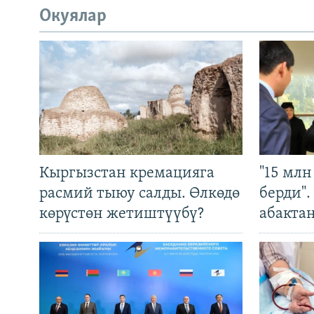
Окуялар
Кыргызстан кремацияга
"15 мл
расмий тыюу салды. Өлкөдө
берди"
көрүстөн жетиштүүбү?
абакта