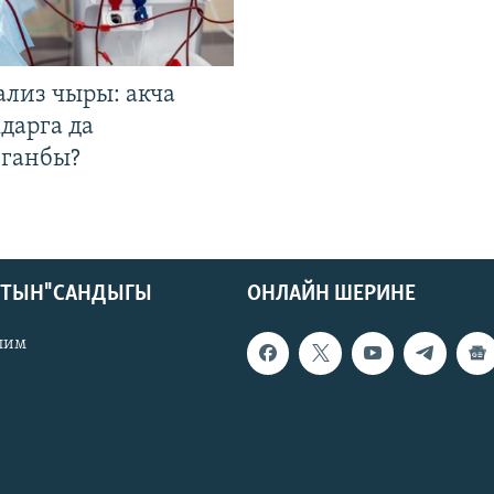
ализ чыры: акча
дарга да
лганбы?
КТЫН" САНДЫГЫ
ОНЛАЙН ШЕРИНЕ
лим