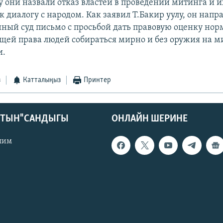
 они назвали отказ властей в проведении митинга и и
к диалогу с народом. Как заявил Т.Бакир уулу, он напр
ный суд письмо с просьбой дать правовую оценку норм
ей права людей собираться мирно и без оружия на м
и.
з
Катталыңыз
Принтер
КТЫН" САНДЫГЫ
ОНЛАЙН ШЕРИНЕ
лим