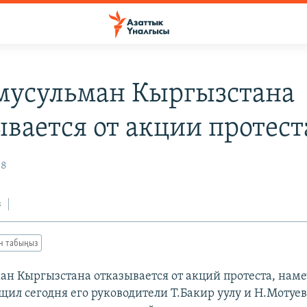
мусульман Кыргызстана
ывается от акции протест
08
з
ан табыңыз
ан Кыргызстана отказывается от акций протеста, нам
щил сегодня его руководители Т.Бакир уулу и Н.Мотуев