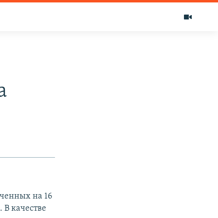
а
еченных на 16
. В качестве