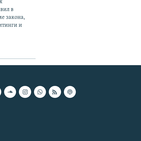
х
авил в
е закона,
итинги и