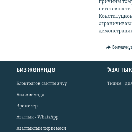
ЭЖЕ-СИҢДИЛЕР
причины тому
неготовность 
АЗАТТЫК+
Конституцион
ЫҢГАЙСЫЗ СУРООЛОР
ограничивающ
демонстраци
Бөлүшүңү
БИЗ ЖӨНҮНДӨ
"АЗАТТЫ
Блоктолгон сайтты ачуу
Тилим - ди
Биз жөнүндө
Русский
Эрежелер
Азаттык - WhatsApp
ОНЛАЙН ШЕРИНЕ
Азаттыктын тиркемеси